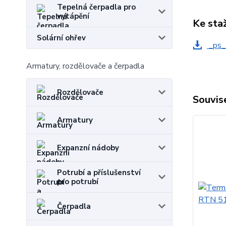
Tepelná čerpadla pro
vytápění
Ke sta
Solární ohřev
_ps_
Armatury, rozdělovače a čerpadla
Rozdělovače
Souvise
Armatury
Expanzní nádoby
Potrubí a příslušenství
pro potrubí
Čerpadla