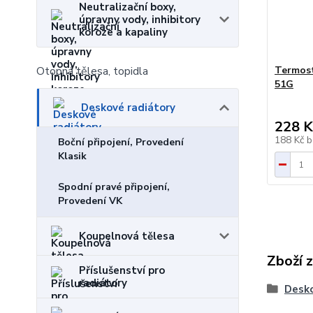
Neutralizační boxy,
úpravny vody, inhibitory
koroze a kapaliny
Termost
Otopná tělesa, topidla
51G
Deskové radiátory
228 K
188 Kč
b
Boční připojení, Provedení
Klasik
Spodní pravé připojení,
Provedení VK
Koupelnová tělesa
Zboží 
Příslušenství pro
radiátory
Desko