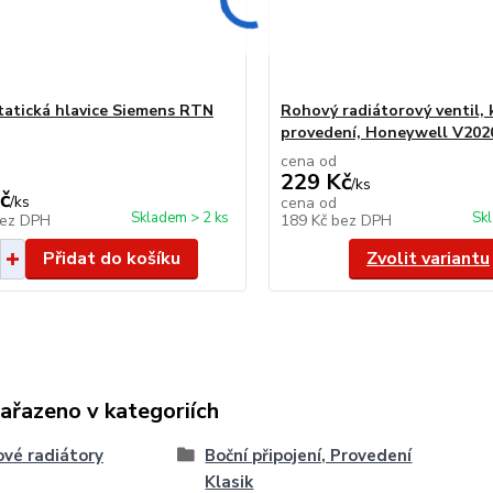
atická hlavice Siemens RTN
Rohový radiátorový ventil, 
provedení, Honeywell V20
cena od
229 Kč
/
ks
č
/
ks
cena od
Skladem > 2 ks
Sk
ez DPH
189 Kč
bez DPH
Přidat do košíku
Zvolit variantu
zařazeno v kategoriích
vé radiátory
Boční připojení, Provedení
Klasik