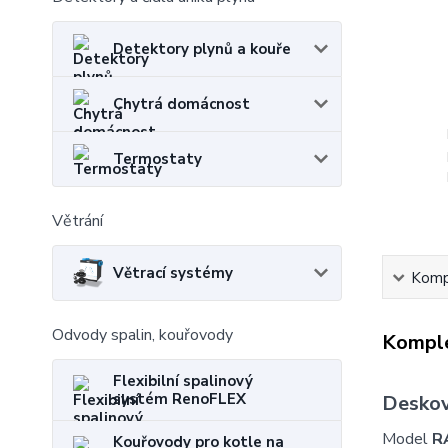
Detektory plynů a kouře
Chytrá domácnost
Termostaty
Větrání
Větrací systémy
Kompl
Odvody spalin, kouřovody
Komple
Flexibilní spalinový
systém RenoFLEX
Deskov
Model
R
Kouřovody pro kotle na