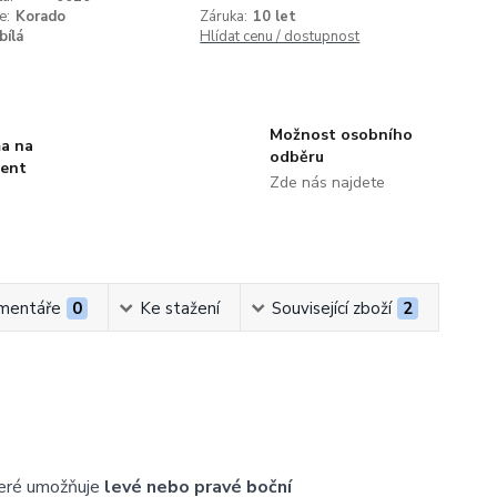
e:
Korado
Záruka:
10 let
bílá
Hlídat cenu / dostupnost
Možnost osobního
a na
odběru
ment
Zde nás najdete
mentáře
0
Ke stažení
Související zboží
2
teré umožňuje
levé nebo pravé boční