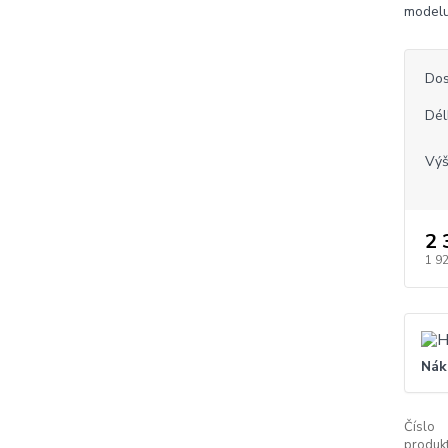
modelu
Dos
Dél
Vý
2 
1 9
Nák
Číslo
produkt