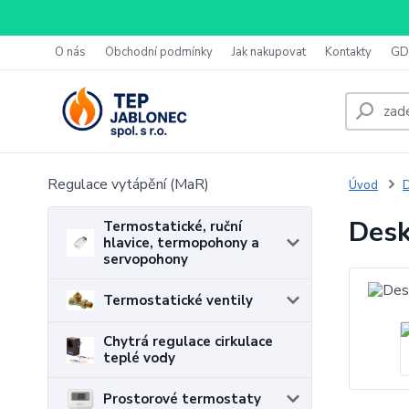
O nás
Obchodní podmínky
Jak nakupovat
Kontakty
GD
Regulace vytápění (MaR)
Úvod
D
Desk
Termostatické, ruční
hlavice, termopohony a
servopohony
Termostatické ventily
Chytrá regulace cirkulace
teplé vody
Prostorové termostaty