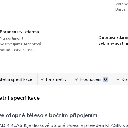
Výrobc
Barva:
Poradenství zdarma
Doprava zdarm
Na sortiment
vybraný sorti
poskytujeme technické
poradenství zdarma
etní specifikace
Parametry
Hodnocení
0
Ko
tní specifikace
é otopné těleso s bočním připojením
ADIK KLASIK
je deskové otopné těleso v provedení KLASIK, k