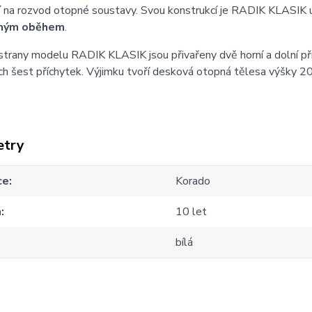
í
na rozvod otopné soustavy. Svou konstrukcí je RADIK KLASIK 
ným oběhem
.
strany modelu RADIK KLASIK jsou přivařeny dvě horní a dolní př
h šest příchytek. Výjimku tvoří desková otopná tělesa výšky 20
etry
ce
Korado
a
10 let
bílá