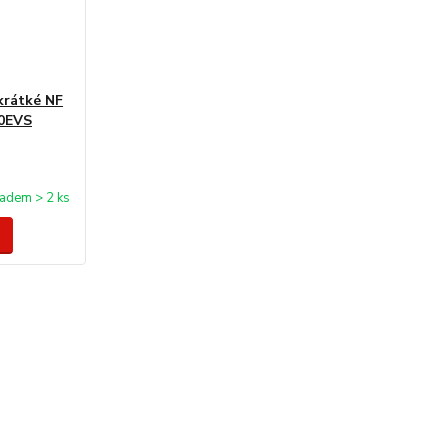
krátké NF
20EVS
ladem > 2 ks