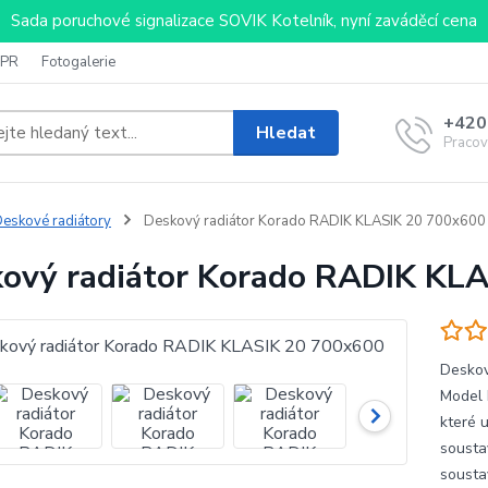
Sada poruchové signalizace SOVIK Kotelník, nyní zaváděcí cena
PR
Fotogalerie
+420
Hledat
Pracov
eskové radiátory
Deskový radiátor Korado RADIK KLASIK 20 700x600
ový radiátor Korado RADIK KL
Deskov
Model 
které 
sousta
sousta