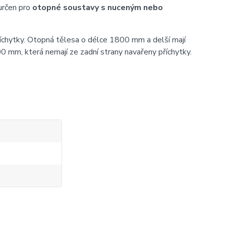
určen pro
otopné soustavy s nuceným nebo
íchytky. Otopná tělesa o délce 1800 mm a delší mají
0 mm, která nemají ze zadní strany navařeny příchytky.