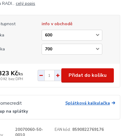
 RADI...
celý popis
tupnost
info v obchodě
ka
ška
323 Kč
/
ks
Přidat do košíku
20 Kč
bez DPH
Splátková kalkulačka
up na splátky
20070060-50-
EAN kód:
8590822769176
u:
0010