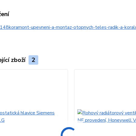
žení
148koramont-upevneni-a-montaz-otopnych-teles-radik-a-kor
jící zboží
2