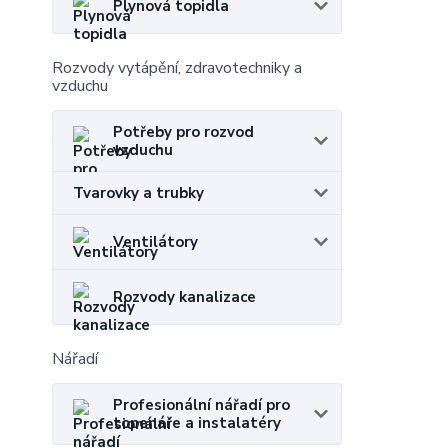
Plynová topidla
Rozvody vytápění, zdravotechniky a
vzduchu
Potřeby pro rozvod
vzduchu
Tvarovky a trubky
Ventilátory
Rozvody kanalizace
Nářadí
Profesionální nářadí pro
topenáře a instalatéry