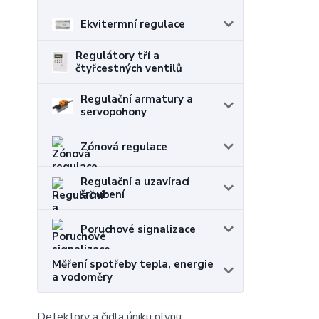
Ekvitermní regulace
Regulátory tří a
čtyřcestných ventilů
Regulační armatury a
servopohony
Zónová regulace
Regulační a uzavírací
šroubení
Poruchové signalizace
Měření spotřeby tepla, energie
a vodoměry
Detektory a čidla úniku plynu