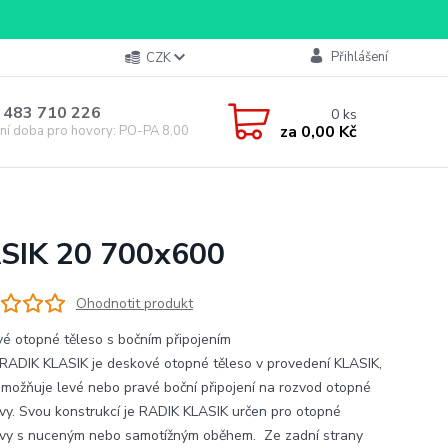
Přihlášení
CZK
 483 710 226
0
ks
za
0,00 Kč
ní doba pro hovory: PO-PA 8,00-16,00
ASIK 20 700x600
Ohodnotit produkt
é otopné těleso s bočním připojením
RADIK KLASIK je deskové otopné těleso v provedení KLASIK,
umožňuje levé nebo pravé boční připojení na rozvod otopné
vy. Svou konstrukcí je RADIK KLASIK určen pro otopné
vy s nuceným nebo samotížným oběhem. Ze zadní strany