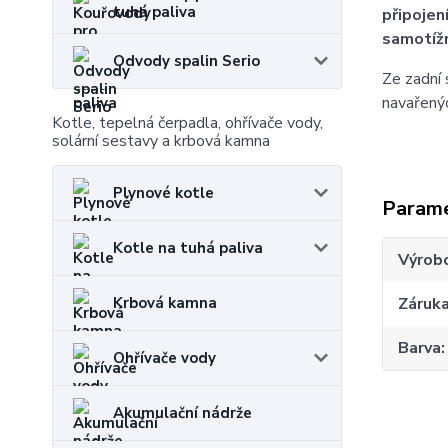
tuhá paliva
připojen
samotíž
Odvody spalin Serio
Ze zadní 
navařenýc
Kotle, tepelná čerpadla, ohřívače vody,
solární sestavy a krbová kamna
Plynové kotle
Param
Kotle na tuhá paliva
Výrob
Záruk
Krbová kamna
Barva
Ohřívače vody
Akumulační nádrže