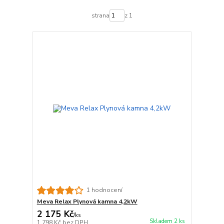
strana
z 1
1 hodnocení
Meva Relax Plynová kamna 4,2kW
2 175 Kč
/
ks
Skladem 2 ks
1 798 Kč
bez DPH