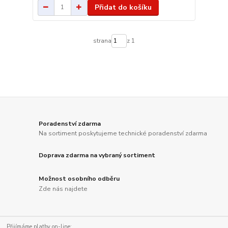
Přidat do košíku
strana
z 1
Poradenství zdarma
Na sortiment poskytujeme technické poradenství zdarma
Doprava zdarma na vybraný sortiment
Možnost osobního odběru
Zde nás najdete
Přijímáme platby on-line: