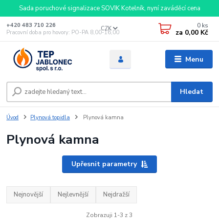
Sada poruchové signalizace SOVIK Kotelník, nyní zaváděcí cena
0
ks
+420 483 710 226
CZK
za
0,00 Kč
Pracovní doba pro hovory: PO-PA 8,00-16,00
Menu
Hledat
Úvod
Plynová topidla
Plynová kamna
Plynová kamna
Upřesnit parametry
Nejnovější
Nejlevnější
Nejdražší
Zobrazuji 1-3 z 3