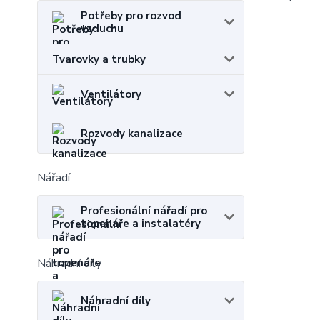
Potřeby pro rozvod
vzduchu
Tvarovky a trubky
Ventilátory
Rozvody kanalizace
Nářadí
Profesionální nářadí pro
topenáře a instalatéry
Náhradní díly
Náhradní díly