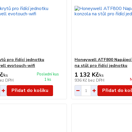
tů pro řídící jednotku
Honeywell ATF800 Napájecí
ll evotouch-wifi
na stůl pro řídící jednotku
č
1 132 Kč
Poslední kus
/
ks
/
ks
1 ks
N
ez DPH
936 Kč
bez DPH
Přidat do košíku
Přidat do ko