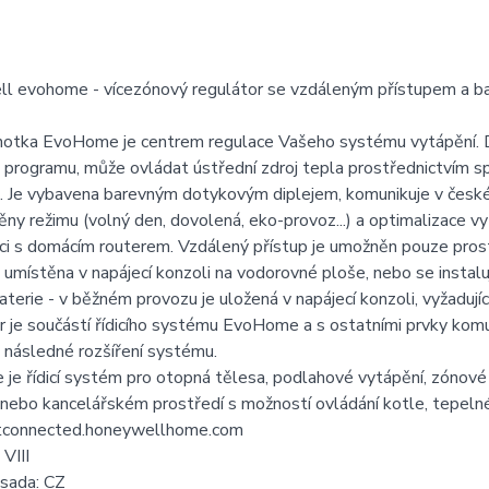
l evohome - vícezónový regulátor se vzdáleným přístupem a b
dnotka EvoHome je centrem regulace Vašeho systému vytápění. Do
programu, může ovládat ústřední zdroj tepla prostřednictvím s
 Je vybavena barevným dotykovým diplejem, komunikuje v českém jaz
ny režimu (volný den, dovolená, eko-provoz...) a optimalizace v
i s domácím routerem. Vzdálený přístup je umožněn pouze prostře
umístěna v napájecí konzoli na vodorovné ploše, nebo se instalu
baterie - v běžném provozu je uložená v napájecí konzoli, vyžadují
r je součástí řídicího systému EvoHome a s ostatními prvky ko
 následné rozšíření systému.
e řídicí systém pro otopná tělesa, podlahové vytápění, zónové
nebo kancelářském prostředí s možností ovládání kotle, tepeln
etconnected.honeywellhome.com
 VIII
 sada: CZ