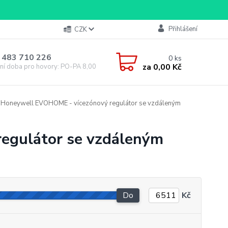
Přihlášení
CZK
 483 710 226
0
ks
za
0,00 Kč
ní doba pro hovory: PO-PA 8,00-16,00
Honeywell EVOHOME - vícezónový regulátor se vzdáleným
egulátor se vzdáleným
Do
Kč