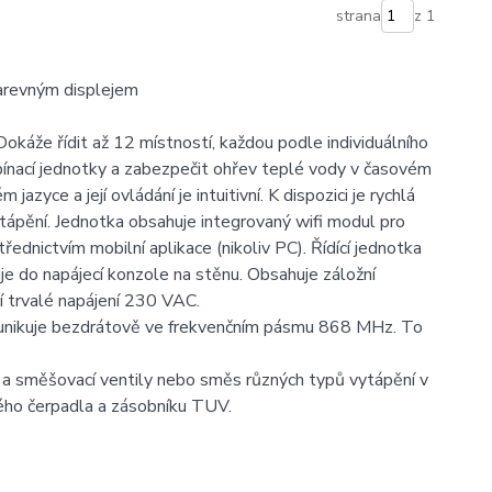
strana
z 1
arevným displejem
káže řídit až 12 místností, každou podle individuálního
pínací jednotky a zabezpečit ohřev teplé vody v časovém
yce a její ovládání je intuitivní. K dispozici je rychlá
ytápění. Jednotka obsahuje integrovaný wifi modul pro
dnictvím mobilní aplikace (nikoliv PC). Řídící jednotka
je do napájecí konzole na stěnu. Obsahuje záložní
cí trvalé napájení 230 VAC.
munikuje bezdrátově ve frekvenčním pásmu 868 MHz. To
 a směšovací ventily nebo směs různých typů vytápění v
ého čerpadla a zásobníku TUV.