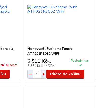
 konzola
Honeywell EvohomeTouch
ATP921R3052 WiFi
6 511 Kč
Poslední kus
/
ks
ení skladem
1 ks
5 381 Kč
bez DPH
šíku
Přidat do košíku