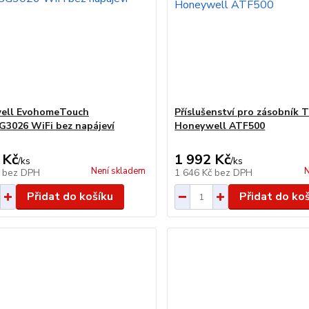
ell EvohomeTouch
Příslušenství pro zásobník 
3026 WiFi bez napájeví
Honeywell ATF500
 Kč
1 992 Kč
/
ks
/
ks
Není skladem
N
č
bez DPH
1 646 Kč
bez DPH
Přidat do košíku
Přidat do ko