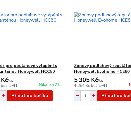
or pro podlahové vytápění s
Zónový podlahový reguláto
 anténou Honeywell HCC80
Honeywell Evohome HCE80
 Kč
5 305 Kč
/
ks
/
ks
Skladem 2 ks
N
č
bez DPH
4 384 Kč
bez DPH
Přidat do košíku
Přidat do ko