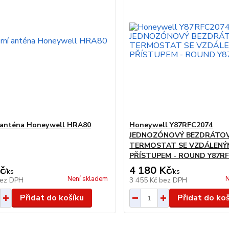
 anténa Honeywell HRA80
Honeywell Y87RFC2074
JEDNOZÓNOVÝ BEZDRÁTO
TERMOSTAT SE VZDÁLENÝ
PŘÍSTUPEM - ROUND Y87R
č
4 180 Kč
/
ks
/
ks
Není skladem
N
ez DPH
3 455 Kč
bez DPH
Přidat do košíku
Přidat do ko