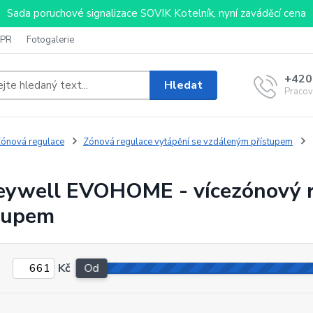
Sada poruchové signalizace SOVIK Kotelník, nyní zaváděcí cena
PR
Fotogalerie
+420
Hledat
Pracov
ónová regulace
Zónová regulace vytápění se vzdáleným přístupem
ywell EVOHOME - vícezónový r
tupem
Kč
Od