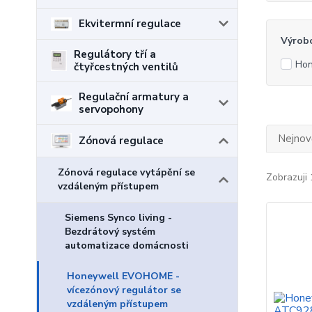
Ekvitermní regulace
Výrob
Regulátory tří a
Hon
čtyřcestných ventilů
Regulační armatury a
servopohony
Nejnově
Zónová regulace
Zónová regulace vytápění se
Zobrazuji 
vzdáleným přístupem
Siemens Synco living -
Bezdrátový systém
automatizace domácnosti
Honeywell EVOHOME -
vícezónový regulátor se
vzdáleným přístupem