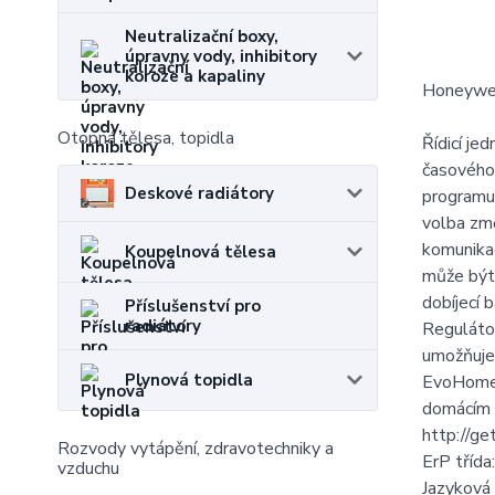
Neutralizační boxy,
úpravny vody, inhibitory
koroze a kapaliny
Honeywel
Otopná tělesa, topidla
Řídicí je
časového 
Deskové radiátory
programu.
volba změ
komunikac
Koupelnová tělesa
může být 
dobíjecí 
Příslušenství pro
radiátory
Reguláto
umožňuje
Plynová topidla
EvoHome j
domácím 
http://g
Rozvody vytápění, zdravotechniky a
ErP třída:
vzduchu
Jazyková