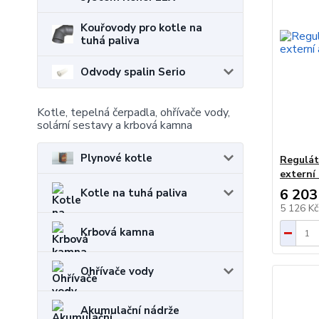
Kouřovody pro kotle na
tuhá paliva
Odvody spalin Serio
Kotle, tepelná čerpadla, ohřívače vody,
solární sestavy a krbová kamna
Plynové kotle
Regulát
externí
6 203
Kotle na tuhá paliva
5 126 K
Krbová kamna
Ohřívače vody
Akumulační nádrže