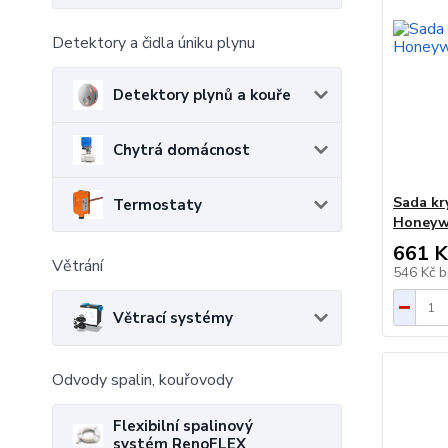
Detektory a čidla úniku plynu
Detektory plynů a kouře
Chytrá domácnost
Sada kry
Termostaty
Honeywe
661 K
Větrání
546 Kč
b
Větrací systémy
Odvody spalin, kouřovody
Flexibilní spalinový
systém RenoFLEX