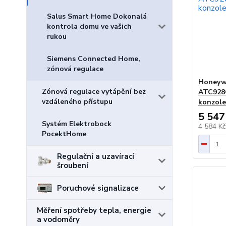
Salus Smart Home Dokonalá
kontrola domu ve vašich
rukou
Siemens Connected Home,
zónová regulace
Honeyw
Zónová regulace vytápění bez
ATC928G
vzdáleného přístupu
konzole
5 547
Systém Elektrobock
4 584 K
PocektHome
Regulační a uzavírací
šroubení
Poruchové signalizace
Měření spotřeby tepla, energie
a vodoměry