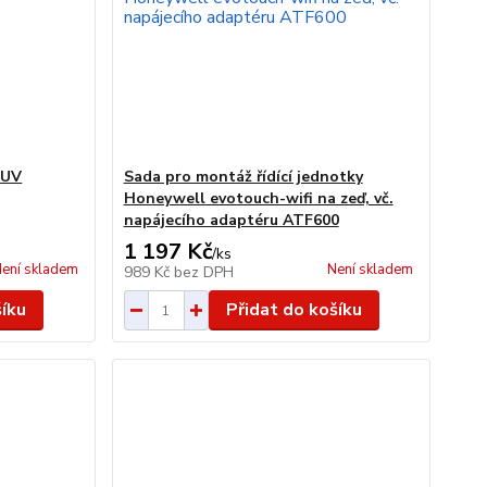
TUV
Sada pro montáž řídící jednotky
Honeywell evotouch-wifi na zeď, vč.
napájecího adaptéru ATF600
1 197 Kč
/
ks
ení skladem
Není skladem
989 Kč
bez DPH
šíku
Přidat do košíku