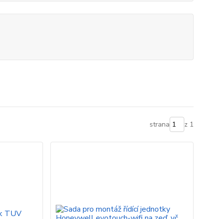
strana
z 1