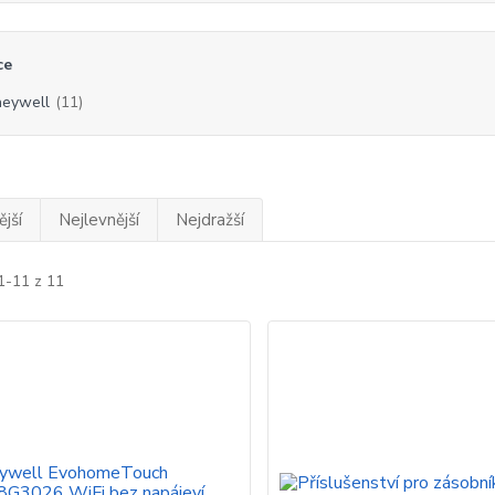
ce
eywell
(11)
jší
Nejlevnější
Nejdražší
1-11 z 11