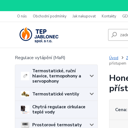
O nás
Obchodní podmínky
Jak nakupovat
Kontakty
GD
Regulace vytápění (MaR)
Úvod
Z
přístupem
Termostatické, ruční
Hone
hlavice, termopohony a
servopohony
přís
Termostatické ventily
Chytrá regulace cirkulace
Cena:
teplé vody
Prostorové termostaty