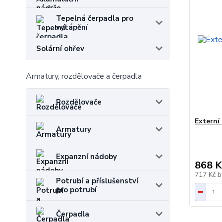
Tepelná čerpadla pro
vytápění
Solární ohřev
Armatury, rozdělovače a čerpadla
Rozdělovače
Externí
Armatury
Expanzní nádoby
868 K
717 Kč
b
Potrubí a příslušenství
pro potrubí
Čerpadla