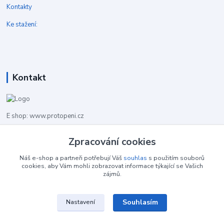
Kontakty
Ke stažení:
Kontakt
E shop: www.protopeni.cz
Zpracování cookies
+420 483 710 226
Pracovní doba pro hovory: PO-PA 8,00-16,00
Náš e-shop a partneři potřebují Váš
souhlas
s použitím souborů
cookies, aby Vám mohli zobrazovat informace týkající se Vašich
info@protopeni.cz
zájmů.
Souhlasím
Nastavení