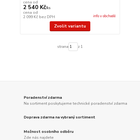
cena od
2 540 Kč
/
ks
cena od
info v obchodě
2 099 Kč
bez DPH
Zvolit variantu
strana
z 1
Poradenství zdarma
Na sortiment poskytujeme technické poradenství zdarma
Doprava zdarma na vybraný sortiment
Možnost osobního odběru
Zde nás najdete