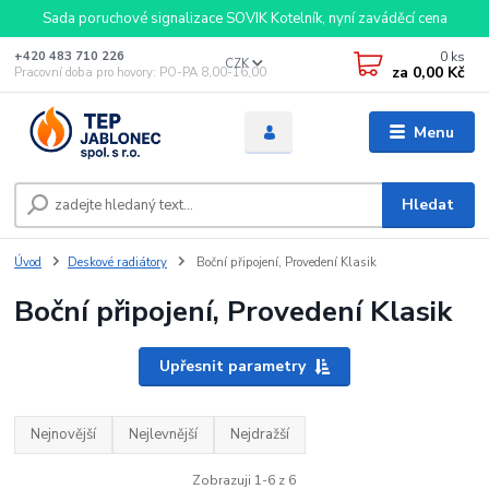
Sada poruchové signalizace SOVIK Kotelník, nyní zaváděcí cena
0
ks
+420 483 710 226
CZK
za
0,00 Kč
Pracovní doba pro hovory: PO-PA 8,00-16,00
Menu
Hledat
Úvod
Deskové radiátory
Boční připojení, Provedení Klasik
Boční připojení, Provedení Klasik
Upřesnit parametry
Nejnovější
Nejlevnější
Nejdražší
Zobrazuji 1-6 z 6