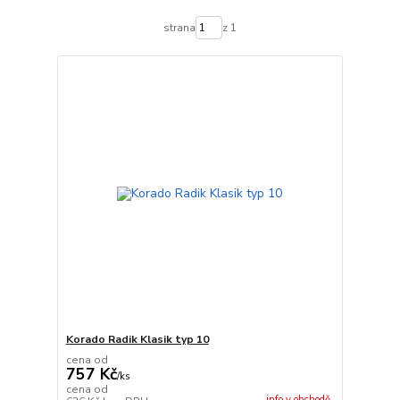
strana
z 1
Korado Radik Klasik typ 10
cena od
757 Kč
/
ks
cena od
info v obchodě