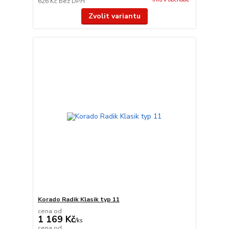
626 Kč
bez DPH
Zvolit variantu
Korado Radik Klasik typ 11
cena od
1 169 Kč
/
ks
cena od