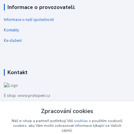
Informace o provozovateli:
Informace o naší společnosti
Kontakty
Ke stažení:
Kontakt
E shop: www.protopeni.cz
+420 483 710 226
Zpracování cookies
Pracovní doba pro hovory: PO-PA 8,00-16,00
Náš e-shop a partneři potřebují Váš
souhlas
s použitím souborů
cookies, aby Vám mohli zobrazovat informace týkající se Vašich
info@protopeni.cz
zájmů.