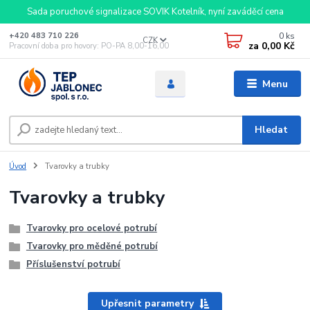
Sada poruchové signalizace SOVIK Kotelník, nyní zaváděcí cena
0
ks
+420 483 710 226
CZK
za
0,00 Kč
Pracovní doba pro hovory: PO-PA 8,00-16,00
Menu
Hledat
Úvod
Tvarovky a trubky
Tvarovky a trubky
Tvarovky pro ocelové potrubí
Tvarovky pro měděné potrubí
Příslušenství potrubí
Upřesnit parametry