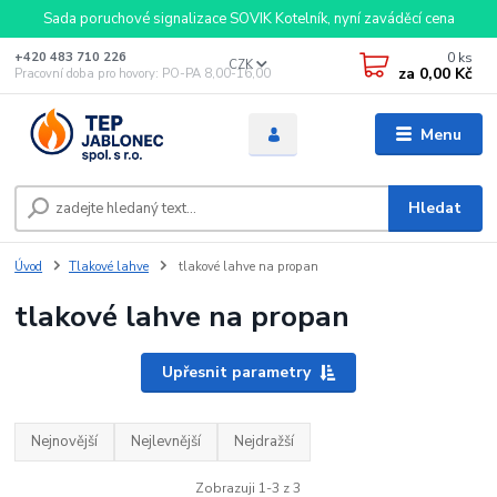
Sada poruchové signalizace SOVIK Kotelník, nyní zaváděcí cena
0
ks
+420 483 710 226
CZK
za
0,00 Kč
Pracovní doba pro hovory: PO-PA 8,00-16,00
Menu
Hledat
Úvod
Tlakové lahve
tlakové lahve na propan
tlakové lahve na propan
Upřesnit parametry
Nejnovější
Nejlevnější
Nejdražší
Zobrazuji 1-3 z 3