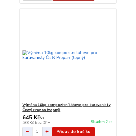
Výměna 10kg kompozitní láheve pro karavanisty
Čistý Propan (topný)
645 Kč
/
ks
Skladem 2 ks
533 Kč
bez DPH
Přidat do košíku