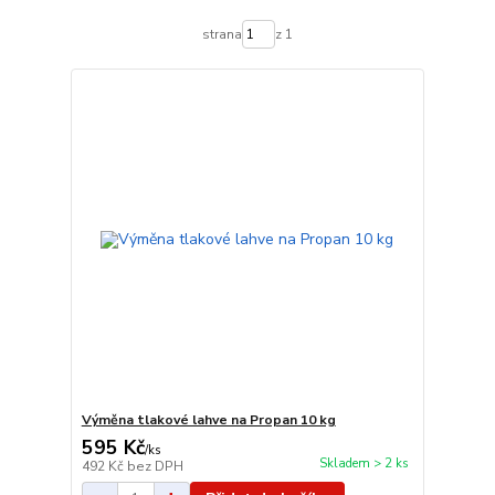
strana
z 1
Výměna tlakové lahve na Propan 10 kg
595 Kč
/
ks
Skladem > 2 ks
492 Kč
bez DPH