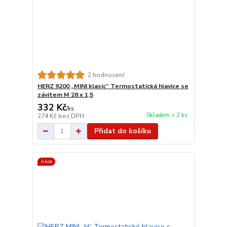
2 hodnocení
HERZ 9200 „MINI klasic“ Termostatická hlavice se
závitem M 28 x 1,5
332 Kč
/
ks
Skladem > 2 ks
274 Kč
bez DPH
Přidat do košíku
Akce