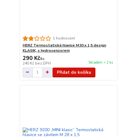
1 hodnocení
HERZ Termostatická hlavice M30 x 1,5 design
KLASIK, s hydrosenzorem
290 Kč
/
ks
Skladem > 2 ks
240 Kč
bez DPH
Přidat do košíku