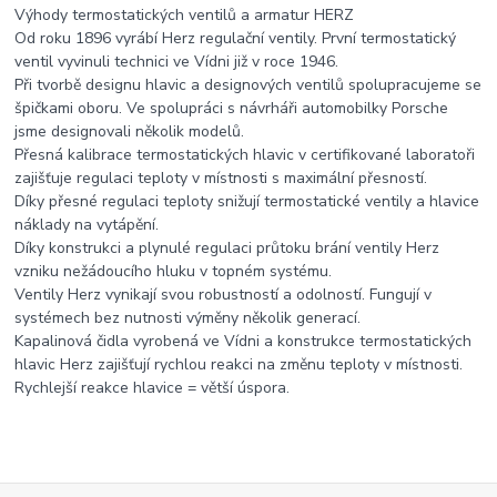
Výhody termostatických ventilů a armatur HERZ
Od roku 1896 vyrábí Herz regulační ventily. První termostatický
ventil vyvinuli technici ve Vídni již v roce 1946.
Při tvorbě designu hlavic a designových ventilů spolupracujeme se
špičkami oboru. Ve spolupráci s návrháři automobilky Porsche
jsme designovali několik modelů.
Přesná kalibrace termostatických hlavic v certifikované laboratoři
zajišťuje regulaci teploty v místnosti s maximální přesností.
Díky přesné regulaci teploty snižují termostatické ventily a hlavice
náklady na vytápění.
Díky konstrukci a plynulé regulaci průtoku brání ventily Herz
vzniku nežádoucího hluku v topném systému.
Ventily Herz vynikají svou robustností a odolností. Fungují v
systémech bez nutnosti výměny několik generací.
Kapalinová čidla vyrobená ve Vídni a konstrukce termostatických
hlavic Herz zajišťují rychlou reakci na změnu teploty v místnosti.
Rychlejší reakce hlavice = větší úspora.