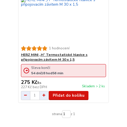
1 hodnocení
HERZ MINI „H“ Termostatické hlavice s
připojovacím závitem M 30 x 1,5
Sleva končí:
54
dní
18
hod
56
min
275 Kč
/
ks
Skladem > 2 ks
227 Kč
bez DPH
Přidat do košíku
strana
z 1