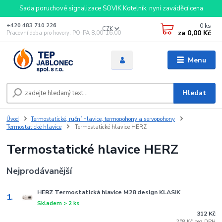
Sada poruchové signalizace SOVIK Kotelník, nyní zaváděcí cena
0
ks
+420 483 710 226
CZK
za
0,00 Kč
Pracovní doba pro hovory: PO-PA 8,00-16,00
Menu
Hledat
Úvod
Termostatické, ruční hlavice, termopohony a servopohony
Termostatické hlavice
Termostatické hlavice HERZ
Termostatické hlavice HERZ
Nejprodávanější
HERZ Termostatická hlavice M28 design KLASIK
1.
Skladem > 2 ks
312 Kč
258 Kč bez DPH