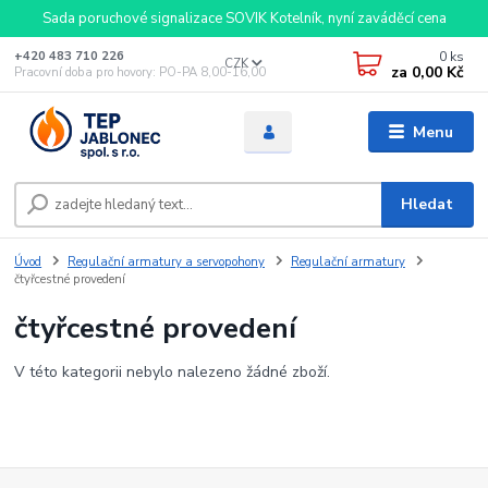
Sada poruchové signalizace SOVIK Kotelník, nyní zaváděcí cena
0
ks
+420 483 710 226
CZK
za
0,00 Kč
Pracovní doba pro hovory: PO-PA 8,00-16,00
Menu
Hledat
Úvod
Regulační armatury a servopohony
Regulační armatury
čtyřcestné provedení
čtyřcestné provedení
V této kategorii nebylo nalezeno žádné zboží.