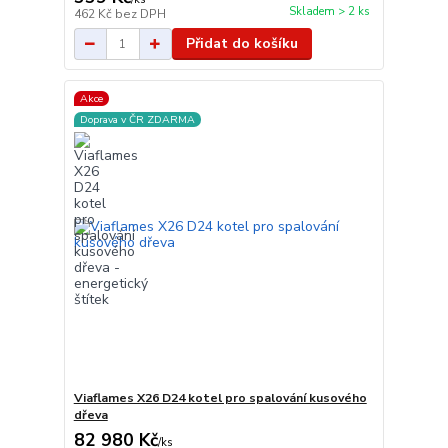
Skladem > 2 ks
462 Kč
bez DPH
Přidat do košíku
Akce
Doprava v ČR ZDARMA
Viaflames X26 D24 kotel pro spalování kusového
dřeva
82 980 Kč
/
ks