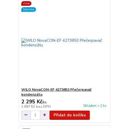
Akce
Novinka
WILO NovaCON-EF 4273853 Přečerpavač
kondenzátu
2 295 Kč
/
ks
Skladem > 2 ks
1 897 Kč
bez DPH
Přidat do košíku