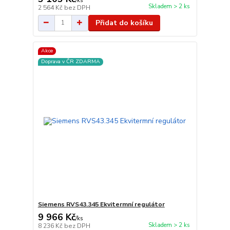
/
ks
Skladem > 2 ks
2 564 Kč
bez DPH
Přidat do košíku
Akce
Doprava v ČR ZDARMA
Siemens RVS43.345 Ekvitermní regulátor
9 966 Kč
/
ks
Skladem > 2 ks
8 236 Kč
bez DPH