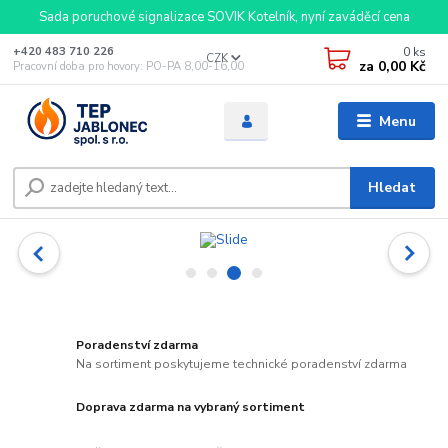
Sada poruchové signalizace SOVIK Kotelník, nyní zaváděcí cena
0
ks
+420 483 710 226
CZK
za
0,00 Kč
Pracovní doba pro hovory: PO-PA 8,00-16,00
Menu
Hledat
Poradenství zdarma
Na sortiment poskytujeme technické poradenství zdarma
Doprava zdarma na vybraný sortiment