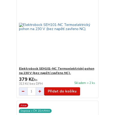
Elektrobock SEH101-NC Termoelektrický pohon
na 230 V (bez napětí zavřeno NC).
379 Kč
/
ks
Skladem > 2 ks
313 Kč
bez DPH
Přidat do košíku
Akce
Doprava v ČR ZDARMA