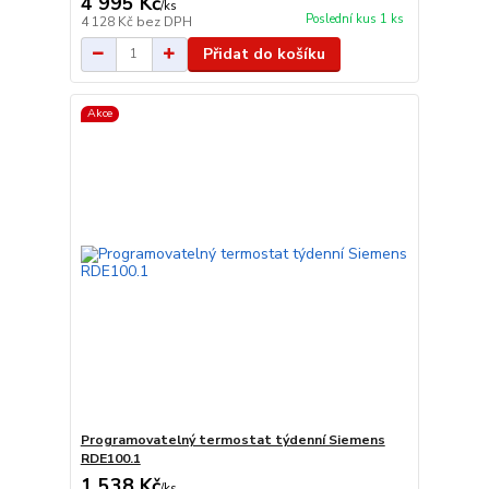
4 995 Kč
/
ks
Poslední kus 1 ks
4 128 Kč
bez DPH
Přidat do košíku
Akce
Programovatelný termostat týdenní Siemens
RDE100.1
1 538 Kč
/
ks