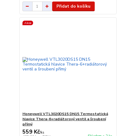
Přidat do košíku
Akce
Honeywell VTL3020DS15 DN15 Termostatická
hlavice Thera-6+radiátorový ventil a šroubení
přímý
559 Kč
/
ks