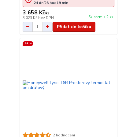
24
dní
23
hod
19
min
3 658 Kč
/
ks
Skladem > 2 ks
3 023 Kč
bez DPH
Přidat do košíku
Akce
2 hodnocení