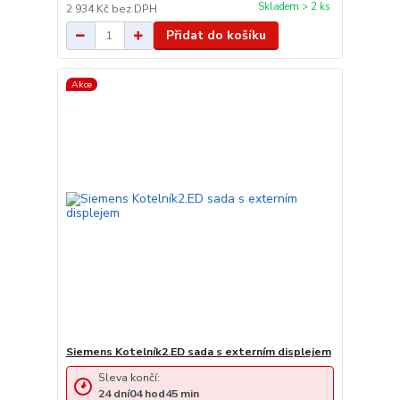
Skladem > 2 ks
2 934 Kč
bez DPH
Přidat do košíku
Akce
Siemens Kotelník2.ED sada s externím displejem
Sleva končí:
24
dní
04
hod
45
min