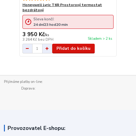
Honeywell Lyric T6R Prostorový termostat
bezdrátový
Sleva končí:
24
dní
23
hod
20
min
3 950 Kč
/
ks
Skladem > 2 ks
3 264 Kč
bez DPH
Přidat do košíku
Přijímáme platby on-line:
Doprava:
Provozovatel E-shopu: