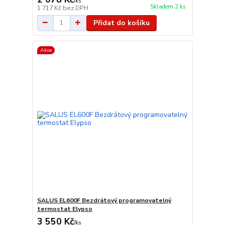
/
ks
Skladem 2 ks
1 717 Kč
bez DPH
Přidat do košíku
Akce
SALUS EL600F Bezdrátový programovatelný
termostat Elypso
3 550 Kč
/
ks