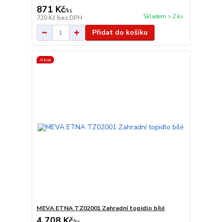
871 Kč
/
ks
Skladem > 2 ks
720 Kč
bez DPH
Přidat do košíku
Akce
MEVA ETNA TZ02001 Zahradní topidlo bílé
4 708 Kč
/
ks