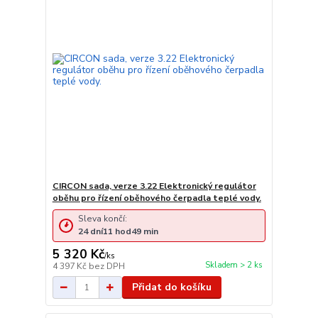
CIRCON sada, verze 3.22 Elektronický regulátor
oběhu pro řízení oběhového čerpadla teplé vody.
Sleva končí:
24
dní
11
hod
48
min
5 320 Kč
/
ks
Skladem > 2 ks
4 397 Kč
bez DPH
Přidat do košíku