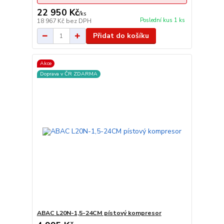
22 950 Kč
/
ks
Poslední kus 1 ks
18 967 Kč
bez DPH
Přidat do košíku
Akce
Doprava v ČR ZDARMA
ABAC L20N-1,5-24CM pístový kompresor