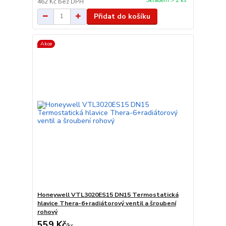
Skladem > 2 ks
462 Kč
bez DPH
Přidat do košíku
Akce
Honeywell VTL3020ES15 DN15 Termostatická
hlavice Thera-6+radiátorový ventil a šroubení
rohový
559 Kč
/
ks