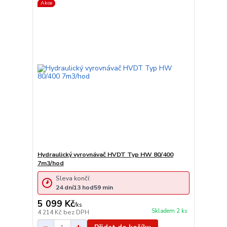
Akce
Hydraulický vyrovnávač HVDT Typ HW 80/400
7m3/hod
Sleva končí:
24
dní
13
hod
59
min
5 099 Kč
/
ks
Skladem 2 ks
4 214 Kč
bez DPH