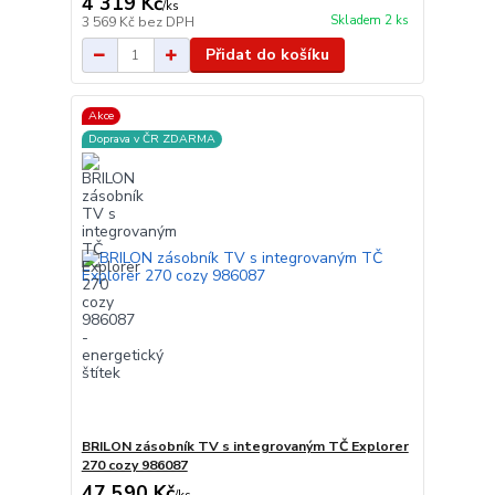
4 319 Kč
/
ks
Skladem 2 ks
3 569 Kč
bez DPH
Přidat do košíku
Akce
Doprava v ČR ZDARMA
BRILON zásobník TV s integrovaným TČ Explorer
270 cozy 986087
47 590 Kč