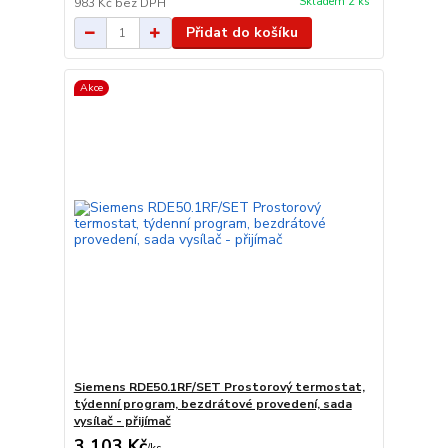
Skladem 2 ks
983 Kč
bez DPH
Přidat do košíku
Akce
Siemens RDE50.1RF/SET Prostorový termostat,
týdenní program, bezdrátové provedení, sada
vysílač - přijímač
3 103 Kč