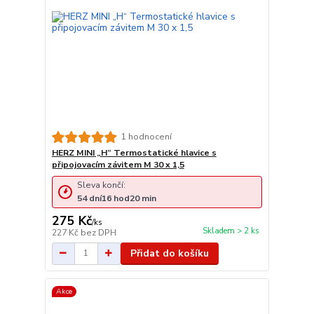
1 hodnocení
HERZ MINI „H“ Termostatické hlavice s
připojovacím závitem M 30 x 1,5
Sleva končí:
54
dní
16
hod
20
min
275 Kč
/
ks
Skladem > 2 ks
227 Kč
bez DPH
Přidat do košíku
Akce