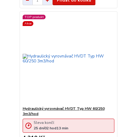
Přidat do košíku
TOP produkt
Akce
Hydraulický vyrovnávač HVDT Typ HW 60/250
3m3/hod
Sleva končí:
25
dní
02
hod
13
min