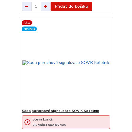
Přidat do košíku
Akce
Novinka
Sada poruchové signalizace SOVIK Kotelník
Sleva končí:
25
dní
03
hod
45
min