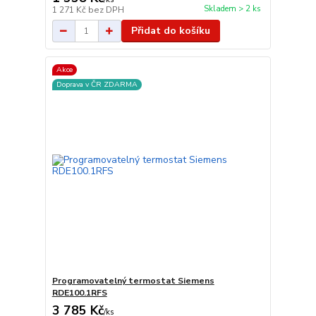
Skladem > 2 ks
1 271 Kč
bez DPH
Přidat do košíku
Akce
Doprava v ČR ZDARMA
Programovatelný termostat Siemens
RDE100.1RFS
3 785 Kč
/
ks