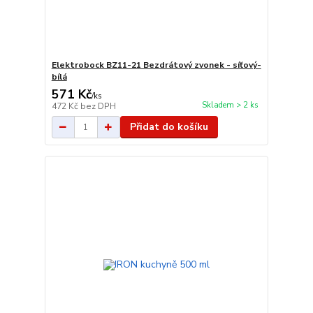
Elektrobock BZ11-21 Bezdrátový zvonek - síťový-
bílá
571 Kč
/
ks
Skladem > 2 ks
472 Kč
bez DPH
Přidat do košíku