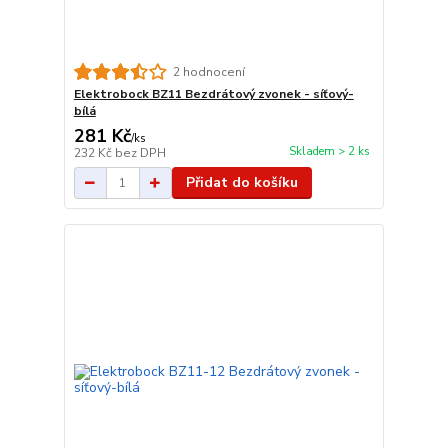
2 hodnocení
Elektrobock BZ11 Bezdrátový zvonek - síťový-
bílá
281 Kč
/
ks
Skladem > 2 ks
232 Kč
bez DPH
Přidat do košíku