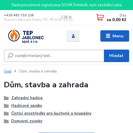
Sada poruchové signalizace SOVIK Kotelník, nyní zaváděcí cena
0
ks
+420 483 710 226
CZK
za
0,00 Kč
Pracovní doba pro hovory: PO-PA 8,00-16,00
Menu
Hledat
Úvod
Dům, stavba a zahrada
Dům, stavba a zahrada
Zahradní hadice
Hadicové spojky
Čisticí prostředky pro kuchyně a koupelny
Domovní zvonky