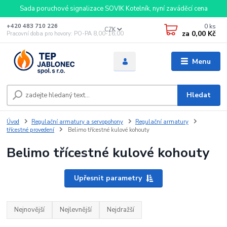
Sada poruchové signalizace SOVIK Kotelník, nyní zaváděcí cena
0
ks
+420 483 710 226
CZK
za
0,00 Kč
Pracovní doba pro hovory: PO-PA 8,00-16,00
Menu
Hledat
Úvod
Regulační armatury a servopohony
Regulační armatury
třícestné provedení
Belimo třícestné kulové kohouty
Belimo třícestné kulové kohouty
Upřesnit parametry
Nejnovější
Nejlevnější
Nejdražší