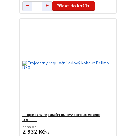
Přidat do košíku
Trojcestný regulační kulový kohout Belimo
R30.........
cena od
2 932 Kč
/
ks