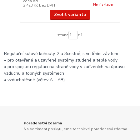
cena od
Není skladem
2 423 Kč
bez DPH
Zvolit variantu
strana
z 1
Regulační kulové kohouty, 2 a 3cestné, s vnitřním závitem
• pro otevřené a uzavřené systémy studené a teplé vody
• pro spojitou regulaci na straně vody v zařízeních na úpravu
vzduchu a topných systémech
• vzduchotěsné (větev A – AB)
Poradenství zdarma
Na sortiment poskytujeme technické poradenství zdarma