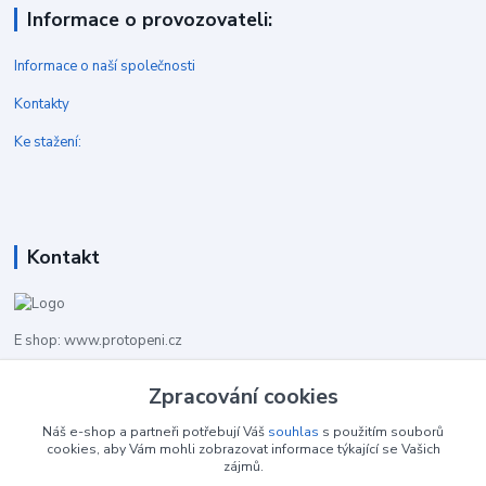
Informace o provozovateli:
Informace o naší společnosti
Kontakty
Ke stažení:
Kontakt
E shop: www.protopeni.cz
Zpracování cookies
+420 483 710 226
Pracovní doba pro hovory: PO-PA 8,00-16,00
Náš e-shop a partneři potřebují Váš
souhlas
s použitím souborů
cookies, aby Vám mohli zobrazovat informace týkající se Vašich
info@protopeni.cz
zájmů.