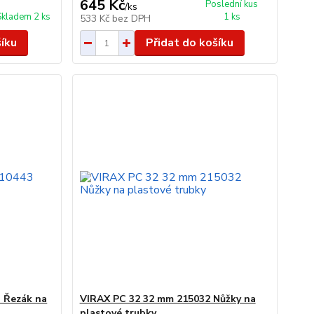
645 Kč
Poslední kus
/
ks
Skladem 2 ks
1 ks
533 Kč
bez DPH
šíku
Přidat do košíku
 Řezák na
VIRAX PC 32 32 mm 215032 Nůžky na
plastové trubky