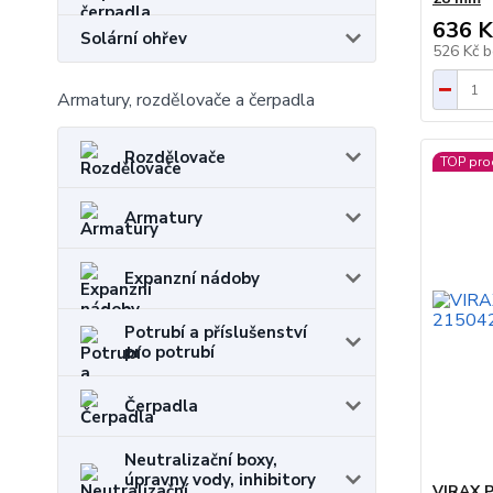
636 K
Solární ohřev
526 Kč
b
Armatury, rozdělovače a čerpadla
Rozdělovače
TOP pro
Armatury
Expanzní nádoby
Potrubí a příslušenství
pro potrubí
Čerpadla
Neutralizační boxy,
úpravny vody, inhibitory
VIRAX P