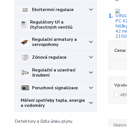
Ekvitermní regulace
1.
Regulátory tří a
čtyřcestných ventilů
Regulační armatury a
servopohony
Cena:
Zónová regulace
Regulační a uzavírací
šroubení
Výrob
Poruchové signalizace
AE
Měření spotřeby tepla, energie
a vodoměry
Detektory a čidla úniku plynu
Nejnově