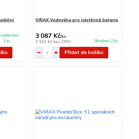
xibilní
VIRAX Vodováha pro nástěnné baterie
3 087 Kč
slední kus
/
ks
1 ks
Skladem 2 ks
2 551 Kč
bez DPH
šíku
Přidat do košíku