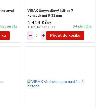
dhrotovač
VIRAX Umyvadlový klíč se 7
koncovkami 9-32 mm
1 414 Kč
/
ks
Skladem 2 ks
Skladem 2 ks
1 169 Kč
bez DPH
šíku
Přidat do košíku