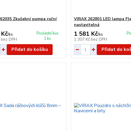
62035 Zkušební pumpa ruční
VIRAX 262801 LED lampa Fle
nastavitelná
 Kč
1 581 Kč
Poslední kus
Po
/
ks
/
ks
1 ks
č
bez DPH
1 307 Kč
bez DPH
Přidat do košíku
Přidat do ko