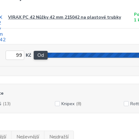
Po
VIRAX PC 42 Nůžky 42 mm 215042 na plastové trubky
1 
Kč
Od
ce
G
(13)
Knipex
(8)
Rott
jší
Nejlevnější
Nejdražší