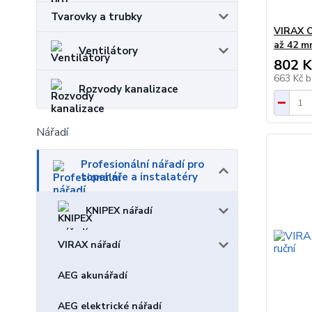
Tvarovky a trubky
VIRAX O
až 42 
Ventilátory
802 K
663 Kč
b
Rozvody kanalizace
Nářadí
Profesionální nářadí pro
topenáře a instalatéry
KNIPEX nářadí
VIRAX nářadí
AEG akunářadí
AEG elektrické nářadí