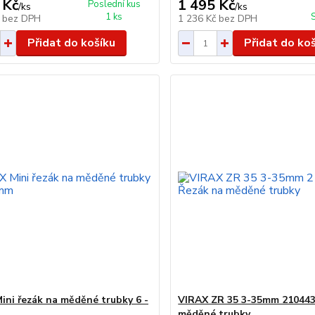
 Kč
1 495 Kč
Poslední kus
/
ks
/
ks
1 ks
č
bez DPH
1 236 Kč
bez DPH
Přidat do košíku
Přidat do ko
ini řezák na měděné trubky 6 -
VIRAX ZR 35 3-35mm 210443
měděné trubky