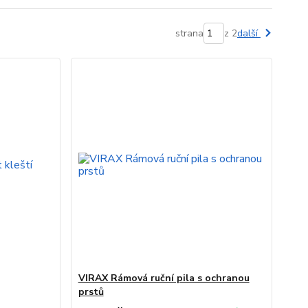
strana
z 2
další
VIRAX Rámová ruční pila s ochranou
prstů