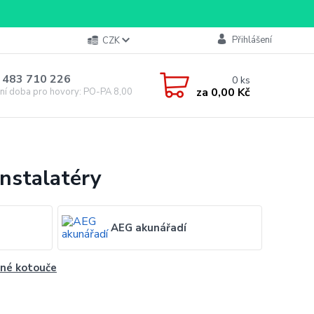
Přihlášení
CZK
 483 710 226
0
ks
za
0,00 Kč
ní doba pro hovory: PO-PA 8,00-16,00
instalatéry
AEG akunářadí
né kotouče