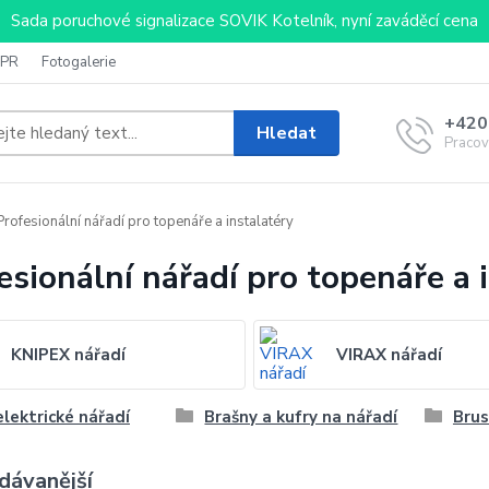
Sada poruchové signalizace SOVIK Kotelník, nyní zaváděcí cena
PR
Fotogalerie
+420
Hledat
Pracov
rofesionální nářadí pro topenáře a instalatéry
esionální nářadí pro topenáře a 
KNIPEX nářadí
VIRAX nářadí
lektrické nářadí
Brašny a kufry na nářadí
Brus
dávanější