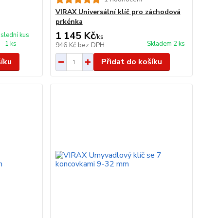
VIRAX Universální klíč pro záchodová
prkénka
1 145 Kč
slední kus
/
ks
1 ks
Skladem 2 ks
946 Kč
bez DPH
šíku
Přidat do košíku