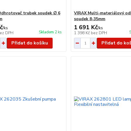
dhrotovač trubek soudek ∅ 6
VIRAX Multi-materiálový o
mm
soudek 8-35mm
č
1 691 Kč
/
ks
/
ks
Skladem 2 ks
ez DPH
1 398 Kč
bez DPH
Přidat do košíku
Přidat do ko