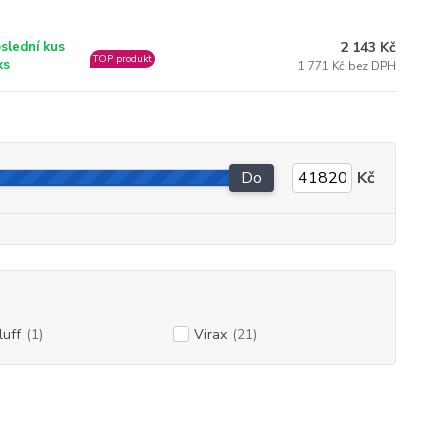
2 143 Kč
slední kus
TOP produkt
ks
1 771 Kč bez DPH
Do
Kč
luff
(1)
Virax
(21)