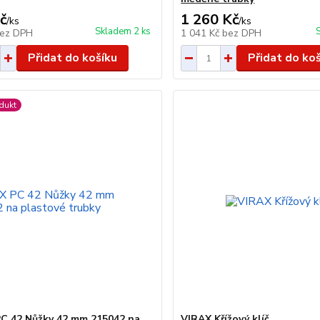
č
1 260 Kč
/
ks
/
ks
Skladem 2 ks
ez DPH
1 041 Kč
bez DPH
Přidat do košíku
Přidat do ko
dukt
C 42 Nůžky 42 mm 215042 na
VIRAX Křížový klíč