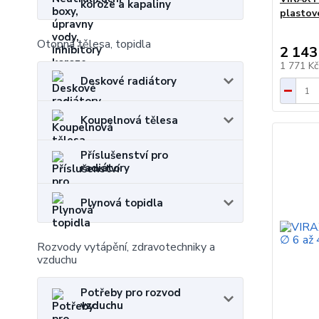
koroze a kapaliny
plastov
Otopná tělesa, topidla
2 143
1 771 K
Deskové radiátory
Koupelnová tělesa
Příslušenství pro
radiátory
Plynová topidla
Rozvody vytápění, zdravotechniky a
vzduchu
Potřeby pro rozvod
vzduchu