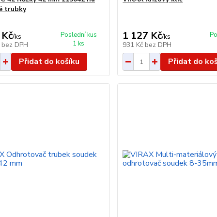
é trubky
 Kč
1 127 Kč
Poslední kus
Po
/
ks
/
ks
1 ks
č
bez DPH
931 Kč
bez DPH
Přidat do košíku
Přidat do ko