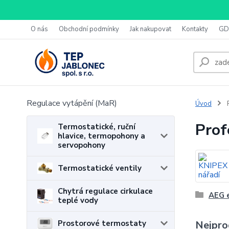
O nás
Obchodní podmínky
Jak nakupovat
Kontakty
GD
Regulace vytápění (MaR)
Úvod
P
Prof
Termostatické, ruční
hlavice, termopohony a
servopohony
Termostatické ventily
Chytrá regulace cirkulace
AEG e
teplé vody
Nejpro
Prostorové termostaty