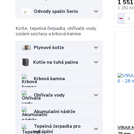
1 551
1 282 K
Odvody spalin Serio
Kotle, tepelná čerpadla, ohřívače vody,
solární sestavy a krbová kamna
Plynové kotle
Kotle na tuhá paliva
Krbová kamna
Ohřívače vody
Akumulační nádrže
Tepelná čerpadla pro
VIRAX M
vytápění
28 mm