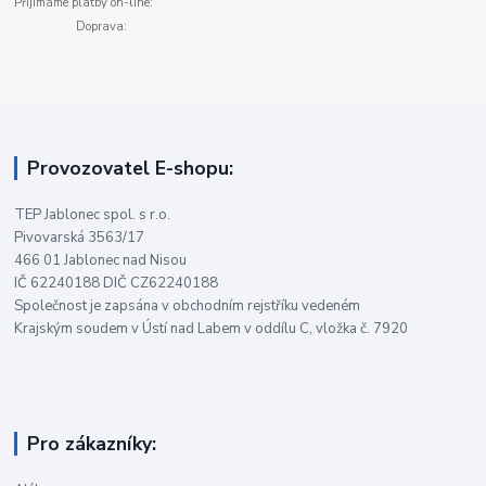
Přijímáme platby on-line:
Doprava:
Provozovatel E-shopu:
TEP Jablonec spol. s r.o.
Pivovarská 3563/17
466 01 Jablonec nad Nisou
IČ 62240188 DIČ CZ62240188
Společnost je zapsána v obchodním rejstříku vedeném
Krajským soudem v Ústí nad Labem v oddílu C, vložka č. 7920
Pro zákazníky: