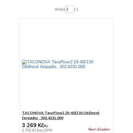
strana
z 1
TACONOVA TacoFlow2 25-60/130 Oběhové
čerpadlo , 302.4231.000
3 269 Kč
/
ks
Není skladem
2 702 Kč
bez DPH