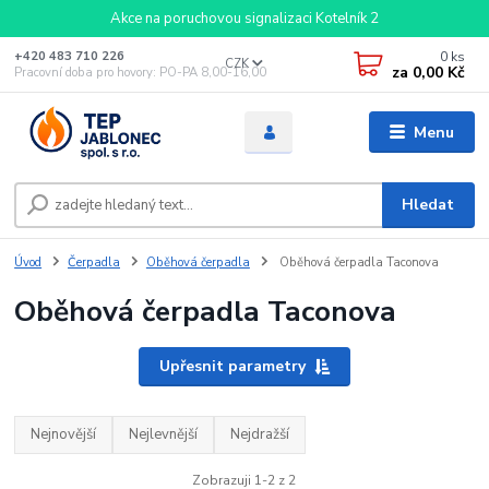
Akce na poruchovou signalizaci Kotelník 2
0
ks
+420 483 710 226
CZK
za
0,00 Kč
Pracovní doba pro hovory: PO-PA 8,00-16,00
Menu
Hledat
Úvod
Čerpadla
Oběhová čerpadla
Oběhová čerpadla Taconova
Oběhová čerpadla Taconova
Upřesnit parametry
Nejnovější
Nejlevnější
Nejdražší
Zobrazuji 1-2 z 2