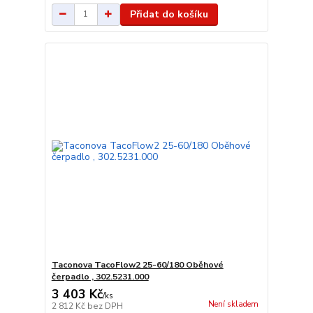
Přidat do košíku
Taconova TacoFlow2 25-60/180 Oběhové
čerpadlo , 302.5231.000
3 403 Kč
/
ks
Není skladem
2 812 Kč
bez DPH