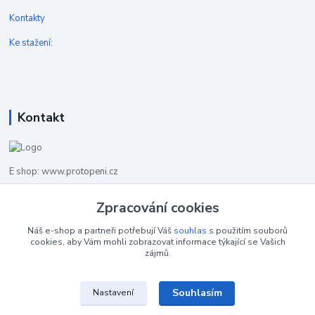
Kontakty
Ke stažení:
Kontakt
E shop: www.protopeni.cz
Zpracování cookies
+420 483 710 226
Pracovní doba pro hovory: PO-PA 8,00-16,00
Náš e-shop a partneři potřebují Váš
souhlas
s použitím souborů
cookies, aby Vám mohli zobrazovat informace týkající se Vašich
info@protopeni.cz
zájmů.
Souhlasím
Nastavení