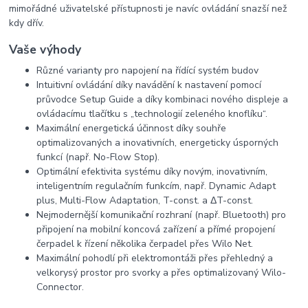
mimořádné uživatelské přístupnosti je navíc ovládání snazší než
kdy dřív.
Vaše výhody
Různé varianty pro napojení na řídící systém budov
Intuitivní ovládání díky navádění k nastavení pomocí
průvodce Setup Guide a díky kombinaci nového displeje a
ovládacímu tlačítku s „technologií zeleného knoflíku“.
Maximální energetická účinnost díky souhře
optimalizovaných a inovativních, energeticky úsporných
funkcí (např. No-Flow Stop).
Optimální efektivita systému díky novým, inovativním,
inteligentním regulačním funkcím, např. Dynamic Adapt
plus, Multi-Flow Adaptation, T-const. a ΔT-const.
Nejmodernější komunikační rozhraní (např. Bluetooth) pro
připojení na mobilní koncová zařízení a přímé propojení
čerpadel k řízení několika čerpadel přes Wilo Net.
Maximální pohodlí při elektromontáži přes přehledný a
velkorysý prostor pro svorky a přes optimalizovaný Wilo-
Connector.