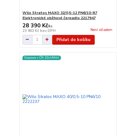
Wilo Stratos MAXO 32/0,5-12 PN6/10-R7
Elektronické oběhové čerpadlo 2217947
28 390 Kč
/
ks
Není skladem
23 463 Kč
bez DPH
Přidat do košíku
Doprava v ČR ZDARMA