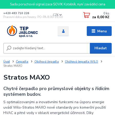
Sada poruchové signalizace SOVIK Kotelník, nyní zaváděcí cena
0
ks
+420 483 710 226
CZK
za
0,00 Kč
Pracovní doba pro hovory: PO-PA 8,00-16,00
Menu
Hledat
Úvod
Čerpadla
Oběhová čerpadla
Oběhová čerpadla WILO
Stratos MAXO
Stratos MAXO
Chytré čerpadlo pro průmyslové objekty s řídícím
systémem budov.
S optimalizovanými a inovativními funkcemi na úsporu energie
uvádí Wilo-Stratos MAXO nové standardy pro komerční použití
HVAC a pitné vody v oblasti energetické účinnosti. Díky