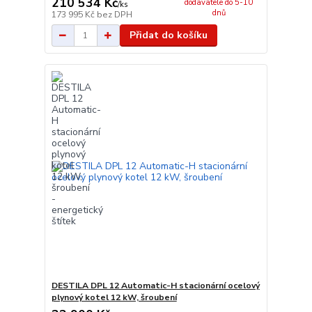
210 534 Kč
dodavatele do 5-10
/
ks
dnů
173 995 Kč
bez DPH
Přidat do košíku
DESTILA DPL 12 Automatic-H stacionární ocelový
plynový kotel 12 kW, šroubení