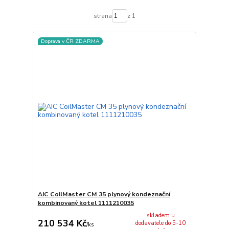
strana
z 1
Doprava v ČR ZDARMA
AIC CoilMaster CM 35 plynový kondeznační
kombinovaný kotel 1111210035
skladem u
210 534 Kč
dodavatele do 5-10
/
ks