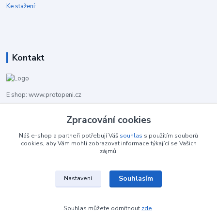
Ke stažení:
Kontakt
E shop: www.protopeni.cz
Zpracování cookies
+420 483 710 226
Pracovní doba pro hovory: PO-PA 8,00-16,00
Náš e-shop a partneři potřebují Váš
souhlas
s použitím souborů
cookies, aby Vám mohli zobrazovat informace týkající se Vašich
info@protopeni.cz
zájmů.
Souhlasím
Nastavení
Souhlas můžete odmítnout
zde
.
Vytvořeno na
Eshop-rychle.cz