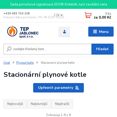
Sada poruchové signalizace SOVIK Kotelník, nyní zaváděcí cena
0
ks
+420 483 710 226
CZK
za
0,00 Kč
Pracovní doba pro hovory: PO-PA 8,00-16,00
Menu
Hledat
Úvod
Plynové kotle
Stacionární plynové kotle
Stacionární plynové kotle
Upřesnit parametry
Nejnovější
Nejlevnější
Nejdražší
Zobrazuji 1-8 z 8