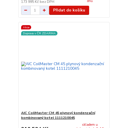
dnů
173 995 Kč
bez DPH
Přidat do košíku
Akce
Doprava v ČR ZDARMA
AIC CoilMaster CM 45 plynový kondenzační
kombinovaný kotel 1111210045
skladem u