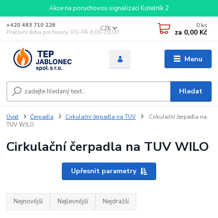
Akce na poruchovou signalizaci Kotelník 2
0
ks
+420 483 710 226
CZK
za
0,00 Kč
Pracovní doba pro hovory: PO-PA 8,00-16,00
Menu
Hledat
Úvod
Čerpadla
Cirkulační čerpadla na TUV
Cirkulační čerpadla na
TUV WILO
Cirkulační čerpadla na TUV WILO
Upřesnit parametry
Nejnovější
Nejlevnější
Nejdražší