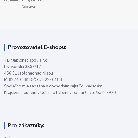
Přijímáme platby on-line:
Doprava:
Provozovatel E-shopu:
TEP Jablonec spol. s r.o.
Pivovarská 3563/17
466 01 Jablonec nad Nisou
IČ 62240188 DIČ CZ62240188
Společnost je zapsána v obchodním rejstříku vedeném
Krajským soudem v Ústí nad Labem v oddílu C, vložka č. 7920
Pro zákazníky: