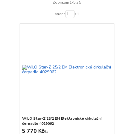
Zobrazuji 1-5 z 5
strana
z 1
WILO Star-Z 25/2 EM Elektronické cirkulační
čerpadlo 4029062
5 770 Kč
/
ks