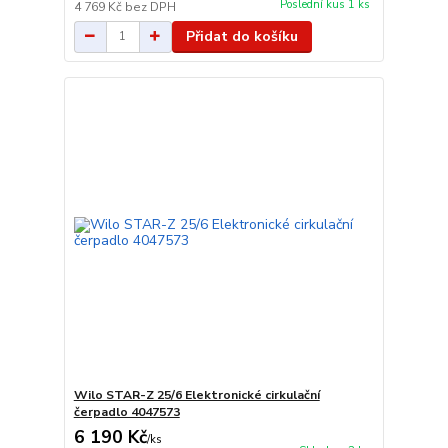
Poslední kus 1 ks
4 769 Kč
bez DPH
Přidat do košíku
Wilo STAR-Z 25/6 Elektronické cirkulační
čerpadlo 4047573
6 190 Kč
/
ks