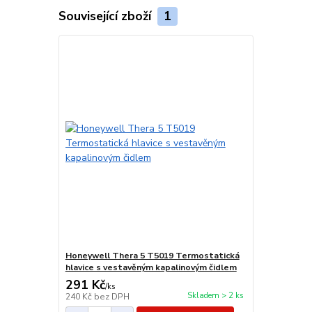
Související zboží
1
Honeywell Thera 5 T5019 Termostatická
hlavice s vestavěným kapalinovým čidlem
291 Kč
/
ks
Skladem > 2 ks
240 Kč
bez DPH