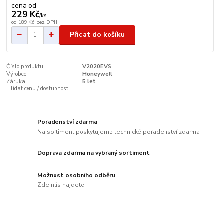
cena od
229 Kč
/
ks
od
189 Kč
bez DPH
Přidat do košíku
Číslo produktu:
V2020EVS
Výrobce:
Honeywell
Záruka:
5 let
Hlídat cenu / dostupnost
Poradenství zdarma
Na sortiment poskytujeme technické poradenství zdarma
Doprava zdarma na vybraný sortiment
Možnost osobního odběru
Zde nás najdete