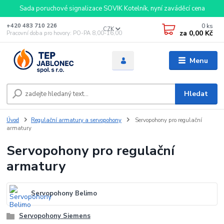
Sada poruchové signalizace SOVIK Kotelník, nyní zaváděcí cena
0
ks
+420 483 710 226
CZK
za
0,00 Kč
Pracovní doba pro hovory: PO-PA 8,00-16,00
Menu
Hledat
Úvod
Regulační armatury a servopohony
Servopohony pro regulační
armatury
Servopohony pro regulační
armatury
Servopohony Belimo
Servopohony Siemens