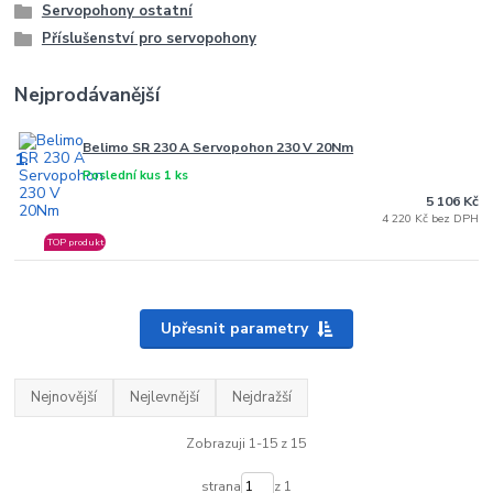
Servopohony ostatní
Příslušenství pro servopohony
Nejprodávanější
Belimo SR 230 A Servopohon 230 V 20Nm
1.
Poslední kus 1 ks
5 106 Kč
4 220 Kč bez DPH
TOP produkt
Upřesnit parametry
Nejnovější
Nejlevnější
Nejdražší
Zobrazuji 1-15 z 15
strana
z 1