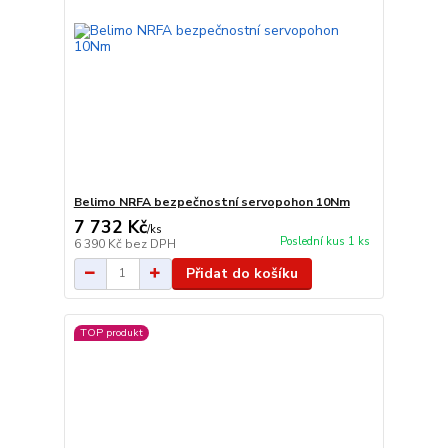
Belimo NRFA bezpečnostní servopohon 10Nm
7 732 Kč
/
ks
Poslední kus 1 ks
6 390 Kč
bez DPH
Přidat do košíku
TOP produkt