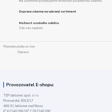
Na sortiment poskytujeme technické poradenství zdarma
Doprava zdarma na vybraný sortiment
Možnost osobního odběru
Zde nás najdete
Přijímáme platby on-line:
Doprava:
Provozovatel E-shopu:
TEP Jablonec spol. s r.o.
Pivovarská 3563/17
466 01 Jablonec nad Nisou
IČ 62240188 DIČ CZ62240188