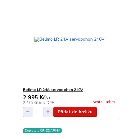
Belimo LR 24A servopohon 240V
2 995 Kč
/
ks
Není skladem
2 475 Kč
bez DPH
Přidat do košíku
Doprava v ČR ZDARMA