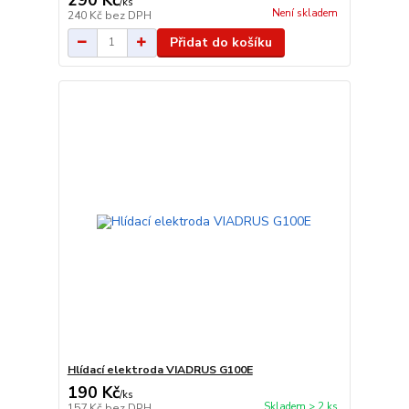
/
ks
Není skladem
240 Kč
bez DPH
Přidat do košíku
Hlídací elektroda VIADRUS G100E
190 Kč
/
ks
Skladem > 2 ks
157 Kč
bez DPH