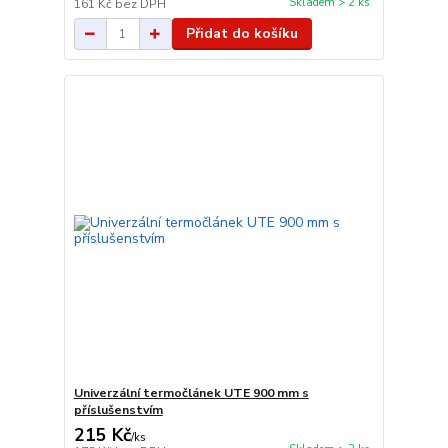
Skladem > 2 ks
161 Kč
bez DPH
Přidat do košíku
Univerzální termočlánek UTE 900 mm s
příslušenstvím
215 Kč
/
ks