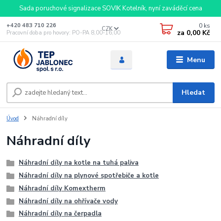
Sada poruchové signalizace SOVIK Kotelník, nyní zaváděcí cena
0
ks
+420 483 710 226
CZK
za
0,00 Kč
Pracovní doba pro hovory: PO-PA 8,00-16,00
Menu
Hledat
Úvod
Náhradní díly
Náhradní díly
Náhradní díly na kotle na tuhá paliva
Náhradní díly na plynové spotřebiče a kotle
Náhradní díly Komextherm
Náhradní díly na ohřívače vody
Náhradní díly na čerpadla