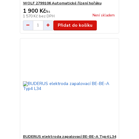
WOLF 2799106 Automatické řízení hořáku
1 900 Kč
/
ks
Není skladem
1 570 Kč
bez DPH
Přidat do košíku
BUDERUS elektroda zapalovací BE-BE-A Typ4 L34