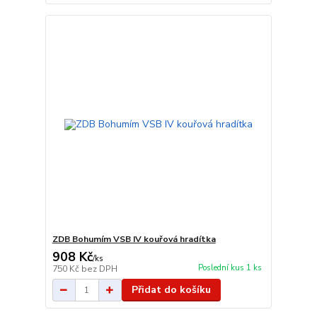
ZDB Bohumím VSB IV kouřová hradítka
908 Kč
/
ks
Poslední kus 1 ks
750 Kč
bez DPH
Přidat do košíku