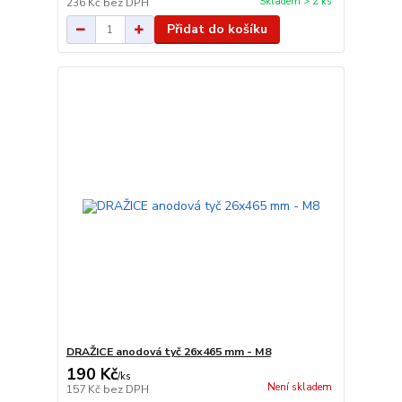
Skladem > 2 ks
236 Kč
bez DPH
Přidat do košíku
DRAŽICE anodová tyč 26x465 mm - M8
190 Kč
/
ks
Není skladem
157 Kč
bez DPH