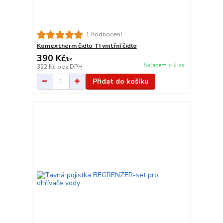
1 hodnocení
Komextherm čidlo TI vnitřní čidlo
390 Kč
/
ks
Skladem > 2 ks
322 Kč
bez DPH
Přidat do košíku