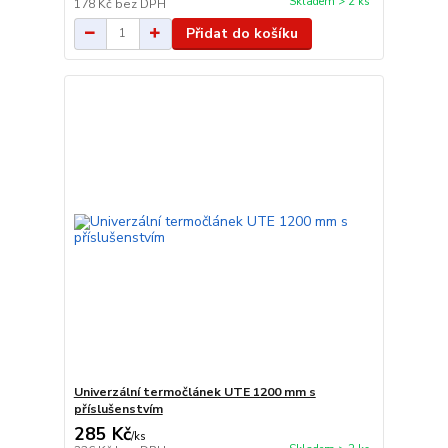
Skladem > 2 ks
178 Kč
bez DPH
Přidat do košíku
Univerzální termočlánek UTE 1200 mm s
příslušenstvím
285 Kč
/
ks