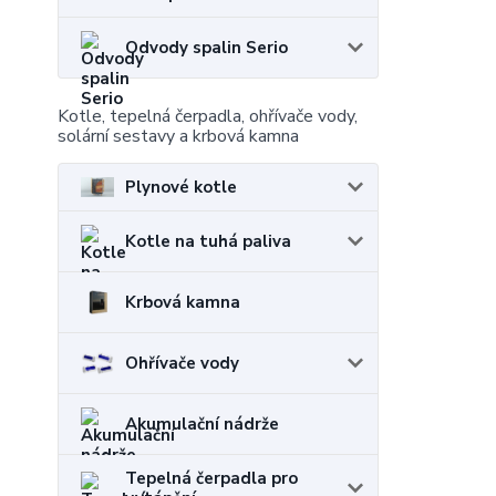
Odvody spalin Serio
Kotle, tepelná čerpadla, ohřívače vody,
solární sestavy a krbová kamna
Plynové kotle
Kotle na tuhá paliva
Krbová kamna
Ohřívače vody
Akumulační nádrže
Tepelná čerpadla pro