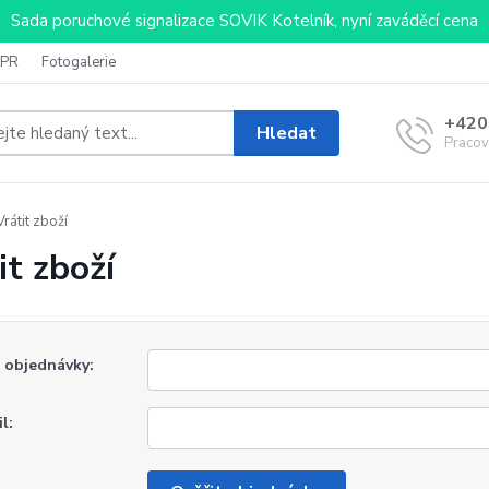
Sada poruchové signalizace SOVIK Kotelník, nyní zaváděcí cena
PR
Fotogalerie
+420
Hledat
Pracov
rátit zboží
it zboží
o objednávky:
l: