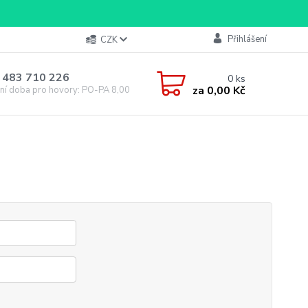
Přihlášení
CZK
 483 710 226
0
ks
za
0,00 Kč
ní doba pro hovory: PO-PA 8,00-16,00