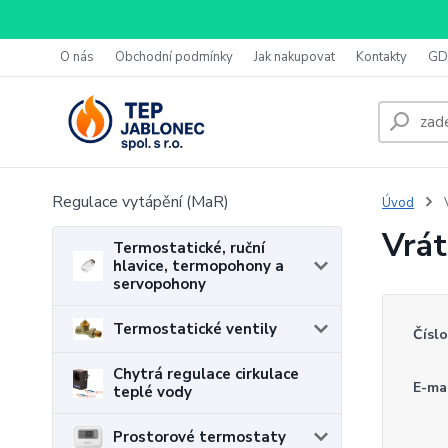
O nás
Obchodní podmínky
Jak nakupovat
Kontakty
GD
Regulace vytápění (MaR)
Úvod
V
Vrát
Termostatické, ruční
hlavice, termopohony a
servopohony
Termostatické ventily
Čísl
Chytrá regulace cirkulace
E-mai
teplé vody
Prostorové termostaty