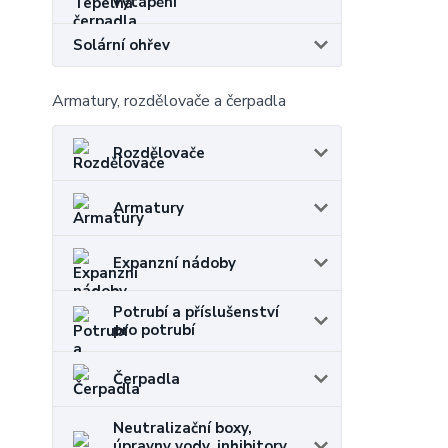
vytápění
Solární ohřev
Armatury, rozdělovače a čerpadla
Rozdělovače
Armatury
Expanzní nádoby
Potrubí a příslušenství
pro potrubí
Čerpadla
Neutralizační boxy,
úpravny vody, inhibitory