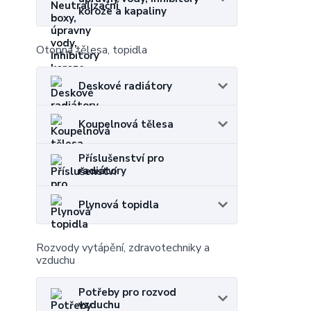
koroze a kapaliny
Otopná tělesa, topidla
Deskové radiátory
Koupelnová tělesa
Příslušenství pro
radiátory
Plynová topidla
Rozvody vytápění, zdravotechniky a
vzduchu
Potřeby pro rozvod
vzduchu