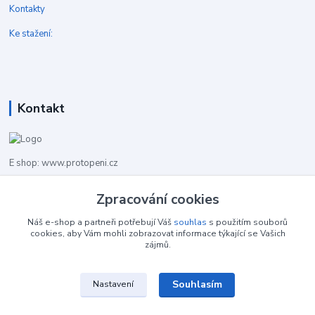
Kontakty
Ke stažení:
Kontakt
E shop: www.protopeni.cz
+420 483 710 226
Zpracování cookies
Pracovní doba pro hovory: PO-PA 8,00-16,00
Náš e-shop a partneři potřebují Váš
souhlas
s použitím souborů
cookies, aby Vám mohli zobrazovat informace týkající se Vašich
info@protopeni.cz
zájmů.
Souhlasím
Nastavení