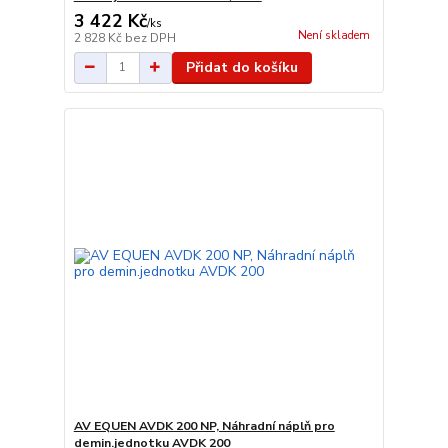
3 422 Kč
/
ks
Není skladem
2 828 Kč
bez DPH
Přidat do košíku
AV EQUEN AVDK 200 NP, Náhradní náplň pro
demin.jednotku AVDK 200