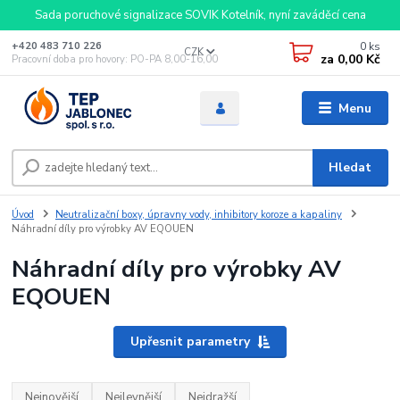
Sada poruchové signalizace SOVIK Kotelník, nyní zaváděcí cena
0
ks
+420 483 710 226
CZK
za
0,00 Kč
Pracovní doba pro hovory: PO-PA 8,00-16,00
Menu
Hledat
Úvod
Neutralizační boxy, úpravny vody, inhibitory koroze a kapaliny
Náhradní díly pro výrobky AV EQOUEN
Náhradní díly pro výrobky AV
EQOUEN
Upřesnit parametry
Nejnovější
Nejlevnější
Nejdražší