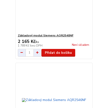
Základový modul Siemens AQR2540NF
2 165 Kč
/
ks
Není skladem
1 789 Kč
bez DPH
Přidat do košíku