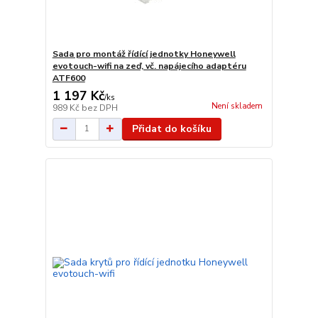
Sada pro montáž řídící jednotky Honeywell
evotouch-wifi na zeď, vč. napájecího adaptéru
ATF600
1 197 Kč
/
ks
Není skladem
989 Kč
bez DPH
Přidat do košíku