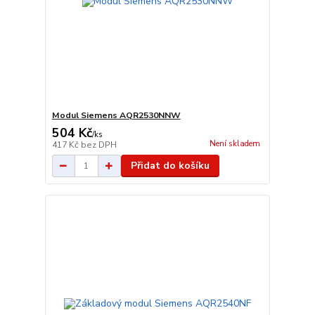
Modul Siemens AQR2530NNW
504 Kč
/
ks
Není skladem
417 Kč
bez DPH
Přidat do košíku