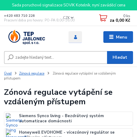
Sada poruchové signalizace SOVIK Kotelník, nyní zaváděcí cena
0
ks
+420 483 710 226
CZK
za
0,00 Kč
Pracovní doba pro hovory: PO-PA 8,00-16,00
Menu
Hledat
Úvod
Zónová regulace
Zónová regulace vytápění se vzdáleným
přístupem
Zónová regulace vytápění se
vzdáleným přístupem
Siemens Synco living - Bezdrátový systém
automatizace domácnosti
Honeywell EVOHOME - vícezónový regulátor se