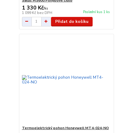
Salus MS600 Pohybové čidlo
1 330 Kč
/
ks
Poslední kus 1 ks
1 099 Kč
bez DPH
Přidat do košíku
Termoelektrický pohon Honeywell MT4-024-NO