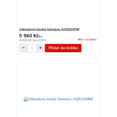
Základový modul Siemens AQR2547NF
5 960 Kč
/
ks
Není skladem
4 926 Kč
bez DPH
Přidat do košíku