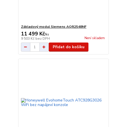
Základový modul Siemens AQR2548NF
11 499 Kč
/
ks
Není skladem
9 503 Kč
bez DPH
Přidat do košíku