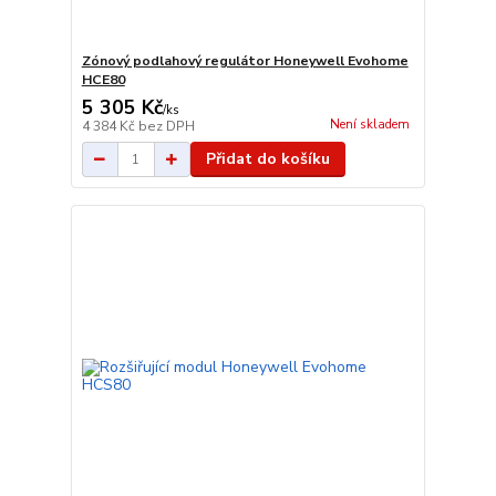
Zónový podlahový regulátor Honeywell Evohome
HCE80
5 305 Kč
/
ks
Není skladem
4 384 Kč
bez DPH
Přidat do košíku