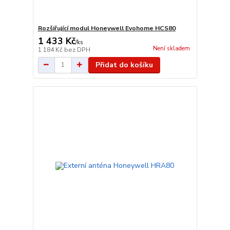
Rozšiřující modul Honeywell Evohome HCS80
1 433 Kč
/
ks
Není skladem
1 184 Kč
bez DPH
Přidat do košíku