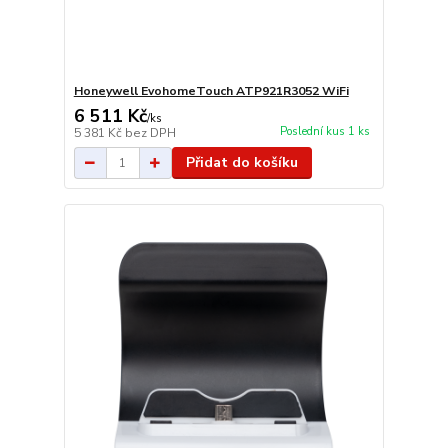
Honeywell EvohomeTouch ATP921R3052 WiFi
6 511 Kč
/
ks
Poslední kus 1 ks
5 381 Kč
bez DPH
Přidat do košíku