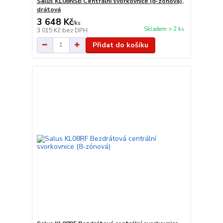
Salus KL08NSB Centrální svorkovnice (8-zónová),
drátová
3 648 Kč
/
ks
Skladem > 2 ks
3 015 Kč
bez DPH
Přidat do košíku