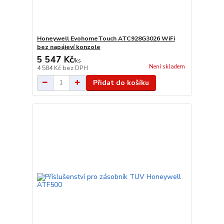
Honeywell EvohomeTouch ATC928G3026 WiFi
bez napájeví konzole
5 547 Kč
/
ks
Není skladem
4 584 Kč
bez DPH
Přidat do košíku