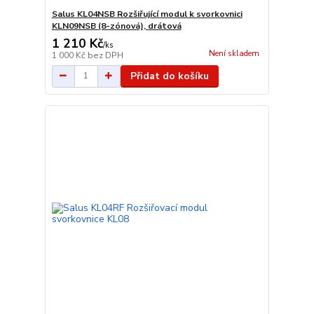
Salus KL04NSB Rozšiřující modul k svorkovnici
KLN09NSB (8-zónová), drátová
1 210 Kč
/
ks
Není skladem
1 000 Kč
bez DPH
Přidat do košíku