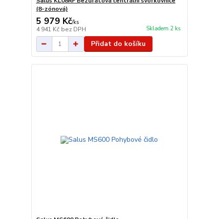
Salus KL08RF Bezdrátová centrální svorkovnice
(8-zónová)
5 979 Kč
/
ks
Skladem 2 ks
4 941 Kč
bez DPH
Přidat do košíku