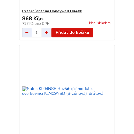
Externí anténa Honeywell HRA80
868 Kč
/
ks
Není skladem
717 Kč
bez DPH
Přidat do košíku