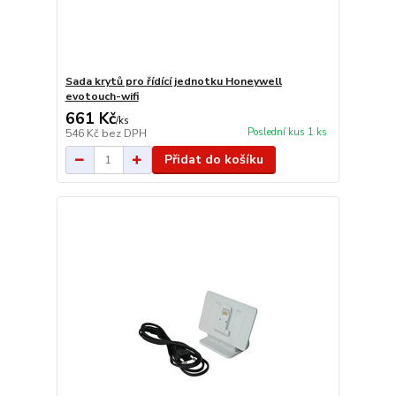
Sada krytů pro řídící jednotku Honeywell
evotouch-wifi
661 Kč
/
ks
Poslední kus 1 ks
546 Kč
bez DPH
Přidat do košíku