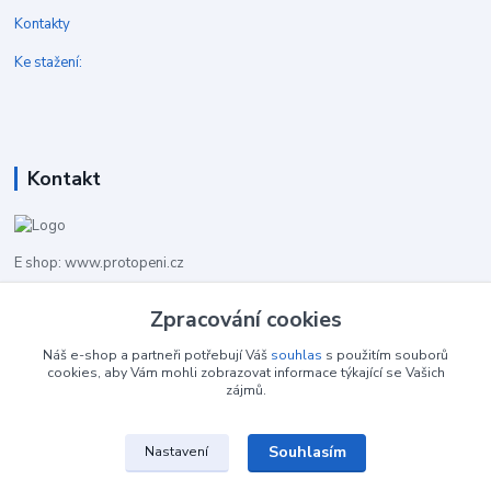
Kontakty
Ke stažení:
Kontakt
E shop: www.protopeni.cz
Zpracování cookies
+420 483 710 226
Pracovní doba pro hovory: PO-PA 8,00-16,00
Náš e-shop a partneři potřebují Váš
souhlas
s použitím souborů
cookies, aby Vám mohli zobrazovat informace týkající se Vašich
info@protopeni.cz
zájmů.
Souhlasím
Nastavení