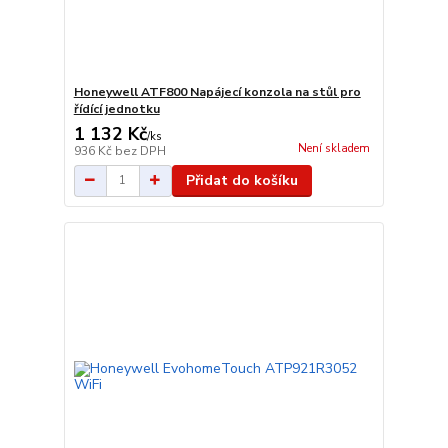
Honeywell ATF800 Napájecí konzola na stůl pro
řídící jednotku
1 132 Kč
/
ks
Není skladem
936 Kč
bez DPH
Přidat do košíku