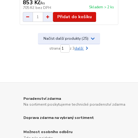
853 Kč
/
ks
Skladem > 2 ks
705 Kč
bez DPH
Přidat do košíku
Načíst další produkty (25)
strana
z 3
další
Poradenství zdarma
Na sortiment poskytujeme technické poradenství zdarma
Doprava zdarma na vybraný sortiment
Možnost osobního odběru
Zde nás najdete