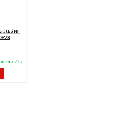
krátké NF
20EVS
ladem > 2 ks