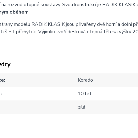
í
na rozvod otopné soustavy. Svou konstrukcí je RADIK KLASIK 
ným oběhem
.
strany modelu RADIK KLASIK jsou přivařeny dvě horní a dolní př
h šest příchytek. Výjimku tvoří desková otopná tělesa výšky 20
etry
ce
Korado
a
10 let
bílá