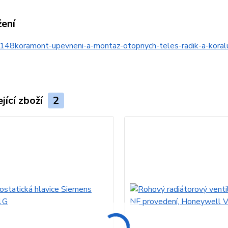
žení
148koramont-upevneni-a-montaz-otopnych-teles-radik-a-kor
jící zboží
2