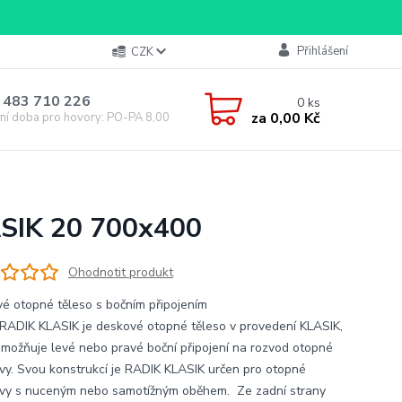
Přihlášení
CZK
 483 710 226
0
ks
za
0,00 Kč
ní doba pro hovory: PO-PA 8,00-16,00
ASIK 20 700x400
Ohodnotit produkt
é otopné těleso s bočním připojením
RADIK KLASIK je deskové otopné těleso v provedení KLASIK,
umožňuje levé nebo pravé boční připojení na rozvod otopné
vy. Svou konstrukcí je RADIK KLASIK určen pro otopné
vy s nuceným nebo samotížným oběhem. Ze zadní strany