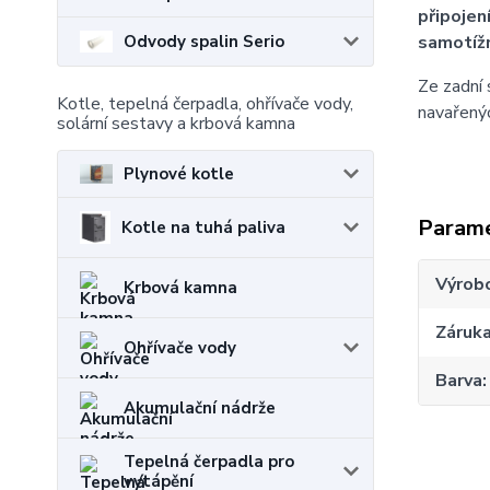
připojen
Odvody spalin Serio
samotíž
Ze zadní 
Kotle, tepelná čerpadla, ohřívače vody,
navařenýc
solární sestavy a krbová kamna
Plynové kotle
Param
Kotle na tuhá paliva
Výrob
Krbová kamna
Záruk
Ohřívače vody
Barva
Akumulační nádrže
Tepelná čerpadla pro
vytápění