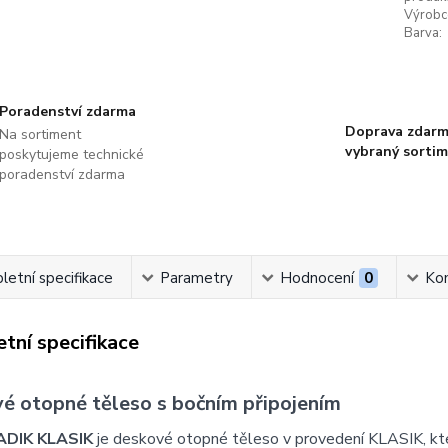
Výrobc
Barva:
Poradenství zdarma
Doprava zdarm
Na sortiment
vybraný sorti
poskytujeme technické
poradenství zdarma
etní specifikace
Parametry
Hodnocení
0
Ko
tní specifikace
é otopné těleso s bočním připojením
ADIK KLASIK
je deskové otopné těleso v provedení KLASIK, k