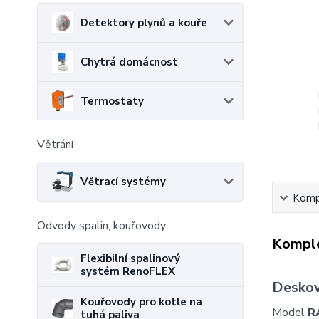
Detektory plynů a kouře
Chytrá domácnost
Termostaty
Větrání
Větrací systémy
Kompl
Odvody spalin, kouřovody
Komple
Flexibilní spalinový
systém RenoFLEX
Deskov
Kouřovody pro kotle na
Model
R
tuhá paliva