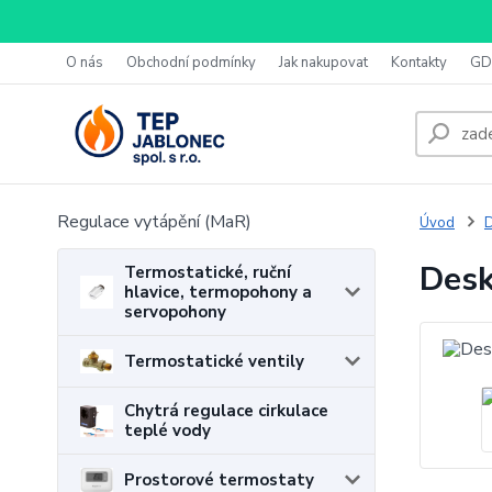
O nás
Obchodní podmínky
Jak nakupovat
Kontakty
GD
Regulace vytápění (MaR)
Úvod
D
Desk
Termostatické, ruční
hlavice, termopohony a
servopohony
Termostatické ventily
Chytrá regulace cirkulace
teplé vody
Prostorové termostaty