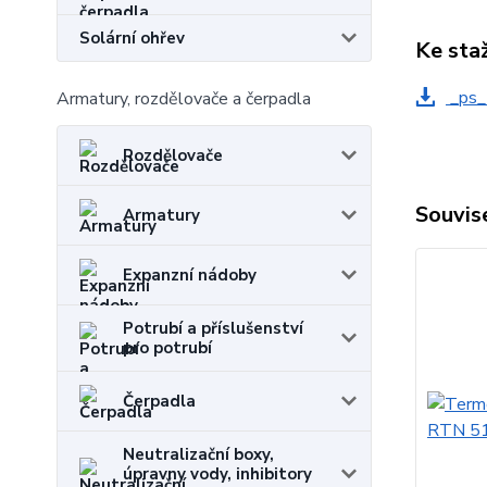
Solární ohřev
Ke sta
_ps_
Armatury, rozdělovače a čerpadla
Rozdělovače
Souvise
Armatury
Expanzní nádoby
Potrubí a příslušenství
pro potrubí
Čerpadla
Neutralizační boxy,
úpravny vody, inhibitory