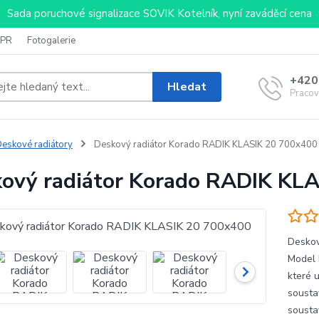
Sada poruchové signalizace SOVIK Kotelník, nyní zaváděcí cena
PR
Fotogalerie
+420
Hledat
Pracov
eskové radiátory
Deskový radiátor Korado RADIK KLASIK 20 700x400
ový radiátor Korado RADIK KL
Deskov
Model 
které 
sousta
sousta