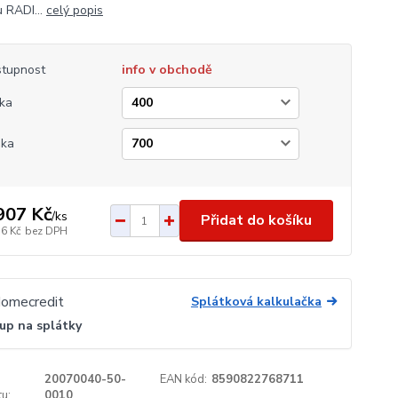
 RADI...
celý popis
tupnost
info v obchodě
ka
ška
907 Kč
/
ks
Přidat do košíku
76 Kč
bez DPH
Splátková kalkulačka
up na splátky
20070040-50-
EAN kód:
8590822768711
u:
0010