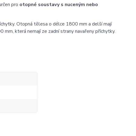
určen pro
otopné soustavy s nuceným nebo
íchytky. Otopná tělesa o délce 1800 mm a delší mají
0 mm, která nemají ze zadní strany navařeny příchytky.