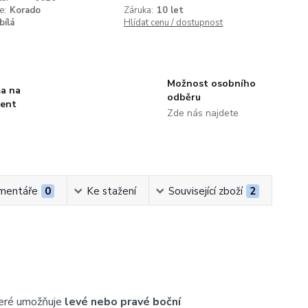
e:
Korado
Záruka:
10 let
bílá
Hlídat cenu / dostupnost
Možnost osobního
a na
odběru
ment
Zde nás najdete
mentáře
0
Ke stažení
Související zboží
2
teré umožňuje
levé nebo pravé boční