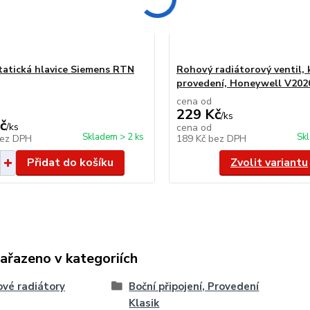
atická hlavice Siemens RTN
Rohový radiátorový ventil, 
provedení, Honeywell V20
cena od
229 Kč
/
ks
č
/
ks
cena od
Skladem > 2 ks
Sk
ez DPH
189 Kč
bez DPH
Přidat do košíku
Zvolit variantu
zařazeno v kategoriích
vé radiátory
Boční připojení, Provedení
Klasik