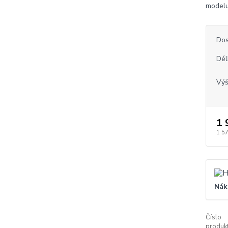
modelu
Dos
Dél
Vý
1 
1 5
Nák
Číslo
produkt