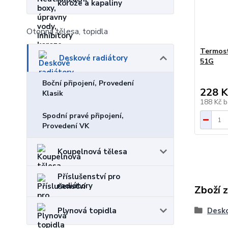
koroze a kapaliny
Otopná tělesa, topidla
Termost
Deskové radiátory
51G
Boční připojení, Provedení
228 K
Klasik
188 Kč
b
Spodní pravé připojení,
Provedení VK
Koupelnová tělesa
Příslušenství pro
radiátory
Zboží 
Desko
Plynová topidla