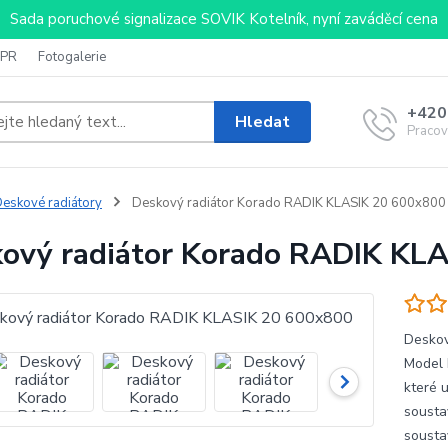
Sada poruchové signalizace SOVIK Kotelník, nyní zaváděcí cena
PR
Fotogalerie
+420
Hledat
Pracov
eskové radiátory
Deskový radiátor Korado RADIK KLASIK 20 600x800
ový radiátor Korado RADIK KL
Deskov
Model 
které 
sousta
sousta