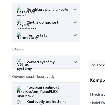
Detektory plynů a kouře
Chytrá domácnost
Termostaty
Větrání
Větrací systémy
Kompl
Odvody spalin, kouřovody
Komple
Flexibilní spalinový
systém RenoFLEX
Deskov
Kouřovody pro kotle na
Model
R