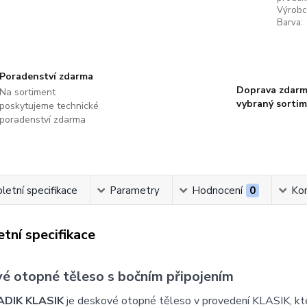
Výrobc
Barva:
Poradenství zdarma
Doprava zdarm
Na sortiment
vybraný sorti
poskytujeme technické
poradenství zdarma
etní specifikace
Parametry
Hodnocení
0
Ko
tní specifikace
é otopné těleso s bočním připojením
ADIK KLASIK
je deskové otopné těleso v provedení KLASIK, k