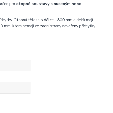
určen pro
otopné soustavy s nuceným nebo
íchytky. Otopná tělesa o délce 1800 mm a delší mají
0 mm, která nemají ze zadní strany navařeny příchytky.