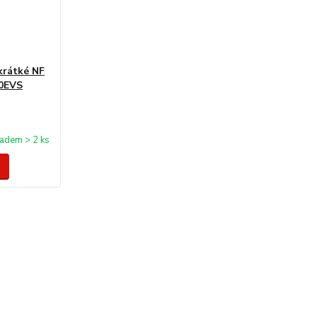
krátké NF
20EVS
ladem > 2 ks