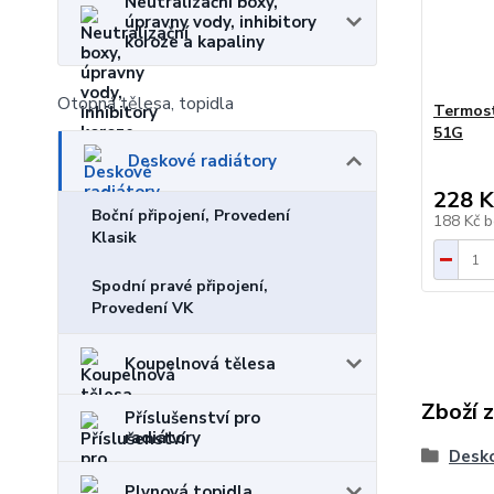
Neutralizační boxy,
úpravny vody, inhibitory
koroze a kapaliny
Otopná tělesa, topidla
Termost
51G
Deskové radiátory
228 K
Boční připojení, Provedení
188 Kč
b
Klasik
Spodní pravé připojení,
Provedení VK
Koupelnová tělesa
Zboží 
Příslušenství pro
radiátory
Desko
Plynová topidla