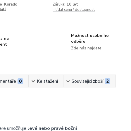
e:
Korado
Záruka:
10 let
bílá
Hlídat cenu / dostupnost
Možnost osobního
a na
odběru
ment
Zde nás najdete
mentáře
0
Ke stažení
Související zboží
2
teré umožňuje
levé nebo pravé boční