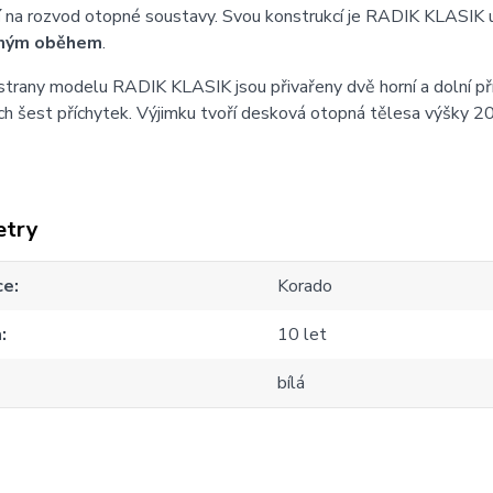
í
na rozvod otopné soustavy. Svou konstrukcí je RADIK KLASIK 
ným oběhem
.
strany modelu RADIK KLASIK jsou přivařeny dvě horní a dolní př
h šest příchytek. Výjimku tvoří desková otopná tělesa výšky 20
etry
ce
Korado
a
10 let
bílá