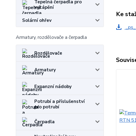
Tepelná čerpadla pro
vytápění
Ke sta
Solární ohřev
_ps_
Armatury, rozdělovače a čerpadla
Rozdělovače
Souvise
Armatury
Expanzní nádoby
Potrubí a příslušenství
pro potrubí
Čerpadla