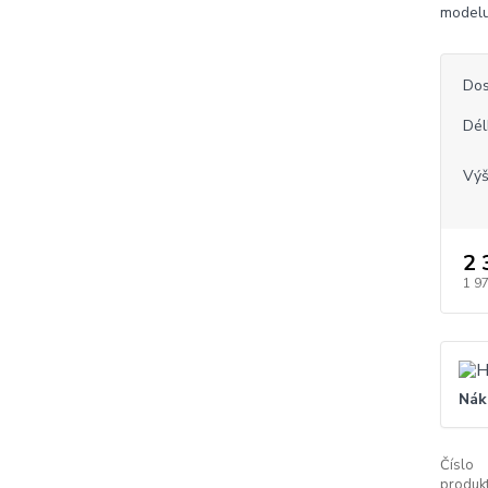
modelu
Dos
Dél
Vý
2 
1 9
Nák
Číslo
produkt