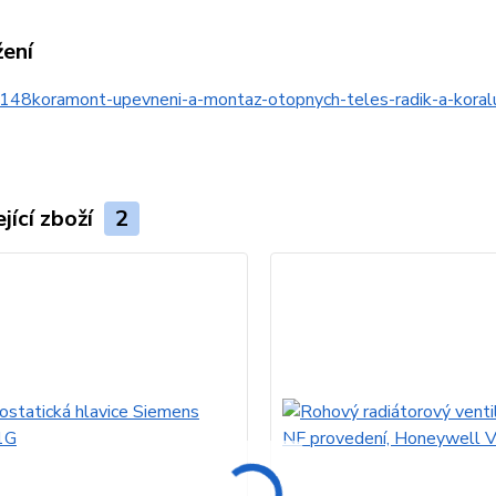
žení
148koramont-upevneni-a-montaz-otopnych-teles-radik-a-kor
jící zboží
2