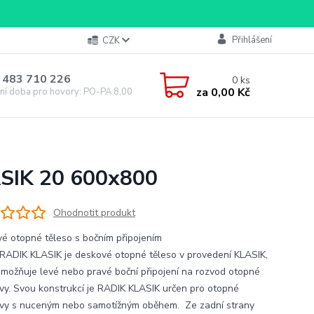
Přihlášení
CZK
 483 710 226
0
ks
za
0,00 Kč
ní doba pro hovory: PO-PA 8,00-16,00
ASIK 20 600x800
Ohodnotit produkt
é otopné těleso s bočním připojením
RADIK KLASIK je deskové otopné těleso v provedení KLASIK,
umožňuje levé nebo pravé boční připojení na rozvod otopné
vy. Svou konstrukcí je RADIK KLASIK určen pro otopné
vy s nuceným nebo samotížným oběhem. Ze zadní strany