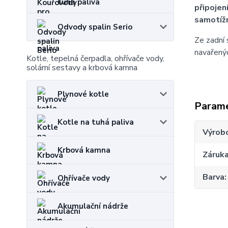
tuhá paliva
připojen
samotíž
Odvody spalin Serio
Ze zadní 
navařenýc
Kotle, tepelná čerpadla, ohřívače vody,
solární sestavy a krbová kamna
Plynové kotle
Param
Kotle na tuhá paliva
Výrob
Krbová kamna
Záruk
Barva
Ohřívače vody
Akumulační nádrže