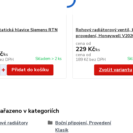
atická hlavice Siemens RTN
Rohový radiátorový ventil, 
provedení, Honeywell V20
cena od
229 Kč
/
ks
č
/
ks
cena od
Skladem > 2 ks
Sk
ez DPH
189 Kč
bez DPH
Přidat do košíku
Zvolit variantu
zařazeno v kategoriích
vé radiátory
Boční připojení, Provedení
Klasik