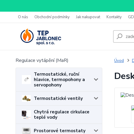
O nás
Obchodní podmínky
Jak nakupovat
Kontakty
GD
Regulace vytápění (MaR)
Úvod
D
Desk
Termostatické, ruční
hlavice, termopohony a
servopohony
Termostatické ventily
Chytrá regulace cirkulace
teplé vody
Prostorové termostaty