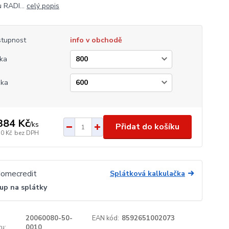
 RADI...
celý popis
tupnost
info v obchodě
ka
ška
384 Kč
/
ks
Přidat do košíku
70 Kč
bez DPH
Splátková kalkulačka
up na splátky
20060080-50-
EAN kód:
8592651002073
u:
0010