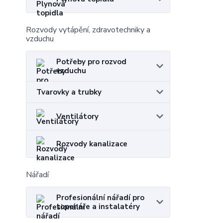
Rozvody vytápění, zdravotechniky a
vzduchu
Potřeby pro rozvod
vzduchu
Tvarovky a trubky
Ventilátory
Rozvody kanalizace
Nářadí
Profesionální nářadí pro
topenáře a instalatéry