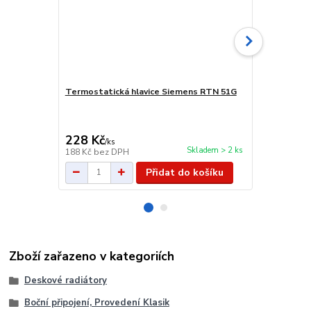
Termostatická hlavice Siemens RTN 51G
Rohový radiá
provedení, 
cena od
229 Kč
/
ks
228 Kč
/
ks
cena od
Skladem > 2 ks
188 Kč
bez DPH
189 Kč
bez 
Přidat do košíku
Zboží zařazeno v kategoriích
Deskové radiátory
Boční připojení, Provedení Klasik