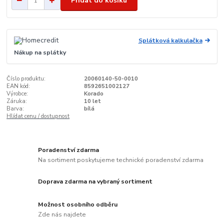
Přidat do košíku
Splátková kalkulačka
Nákup na splátky
Číslo produktu:
20060140-50-0010
EAN kód:
8592651002127
Výrobce:
Korado
Záruka:
10 let
Barva:
bílá
Hlídat cenu / dostupnost
Poradenství zdarma
Na sortiment poskytujeme technické poradenství zdarma
Doprava zdarma na vybraný sortiment
Možnost osobního odběru
Zde nás najdete