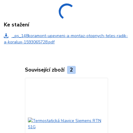
Ke stažení
_ps_148koramont-upevneni-a-montaz-otopnych-teles-radik-
a-koralux-1593065728.pdf
Související zboží
2