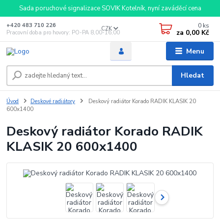
Sada poruchové signalizace SOVIK Kotelník, nyní zaváděcí cena
0
ks
+420 483 710 226
CZK
za
0,00 Kč
Pracovní doba pro hovory: PO-PA 8,00-16,00
Menu
Hledat
Úvod
Deskové radiátory
Deskový radiátor Korado RADIK KLASIK 20
600x1400
Deskový radiátor Korado RADIK
KLASIK 20 600x1400