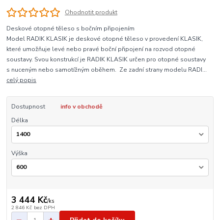
Ohodnotit produkt
Deskové otopné těleso s bočním připojením
Model RADIK KLASIK je deskové otopné těleso v provedení KLASIK,
které umožňuje levé nebo pravé boční připojení na rozvod otopné
soustavy. Svou konstrukcí je RADIK KLASIK určen pro otopné soustavy
s nuceným nebo samotížným oběhem. Ze zadní strany modelu RADI...
celý popis
Dostupnost
info v obchodě
Délka
Výška
3 444 Kč
/
ks
2 846 Kč
bez DPH