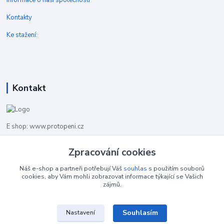
Kontakty
Ke stažení:
Kontakt
E shop: www.protopeni.cz
Zpracování cookies
+420 483 710 226
Pracovní doba pro hovory: PO-PA 8,00-16,00
Náš e-shop a partneři potřebují Váš
souhlas
s použitím souborů
cookies, aby Vám mohli zobrazovat informace týkající se Vašich
info@protopeni.cz
zájmů.
Souhlasím
Nastavení