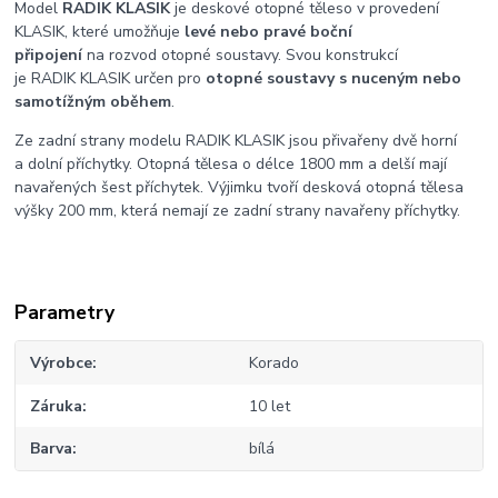
Model
RADIK KLASIK
je deskové otopné těleso v provedení
KLASIK, které umožňuje
levé nebo pravé boční
připojení
na rozvod otopné soustavy. Svou konstrukcí
je RADIK KLASIK určen pro
otopné soustavy s nuceným nebo
samotížným oběhem
.
Ze zadní strany modelu RADIK KLASIK jsou přivařeny dvě horní
a dolní příchytky. Otopná tělesa o délce 1800 mm a delší mají
navařených šest příchytek. Výjimku tvoří desková otopná tělesa
výšky 200 mm, která nemají ze zadní strany navařeny příchytky.
Parametry
Výrobce
Korado
Záruka
10 let
Barva
bílá