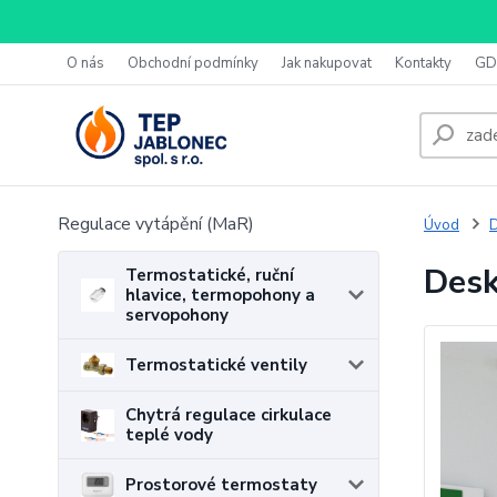
O nás
Obchodní podmínky
Jak nakupovat
Kontakty
GD
Regulace vytápění (MaR)
Úvod
D
Desk
Termostatické, ruční
hlavice, termopohony a
servopohony
Termostatické ventily
Chytrá regulace cirkulace
teplé vody
Prostorové termostaty