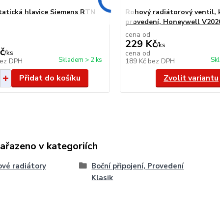
atická hlavice Siemens RTN
Rohový radiátorový ventil, 
provedení, Honeywell V20
cena od
229 Kč
/
ks
č
/
ks
cena od
Skladem > 2 ks
Sk
ez DPH
189 Kč
bez DPH
Přidat do košíku
Zvolit variantu
zařazeno v kategoriích
vé radiátory
Boční připojení, Provedení
Klasik