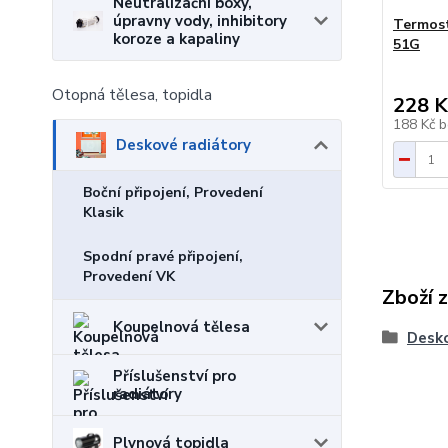
Neutralizační boxy,
úpravny vody, inhibitory
Termost
koroze a kapaliny
51G
Otopná tělesa, topidla
228 K
188 Kč
b
Deskové radiátory
Boční připojení, Provedení
Klasik
Spodní pravé připojení,
Provedení VK
Zboží 
Koupelnová tělesa
Desko
Příslušenství pro
radiátory
Plynová topidla