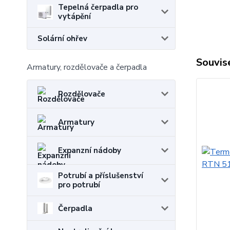
Tepelná čerpadla pro
vytápění
Solární ohřev
Souvise
Armatury, rozdělovače a čerpadla
Rozdělovače
Armatury
Expanzní nádoby
Potrubí a příslušenství
pro potrubí
Čerpadla