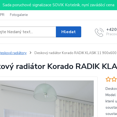
Sada poruchové signalizace SOVIK Kotelník, nyní zaváděcí cena
PR
Fotogalerie
+420
Hledat
Pracov
eskové radiátory
Deskový radiátor Korado RADIK KLASIK 11 900x600
ový radiátor Korado RADIK KL
Deskov
Model 
které 
sousta
sousta