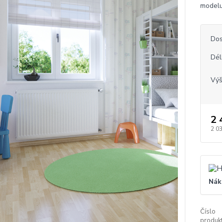
modelu
Dos
Dél
Vý
2 
2 0
Nák
Číslo
produkt