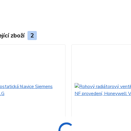
jící zboží
2