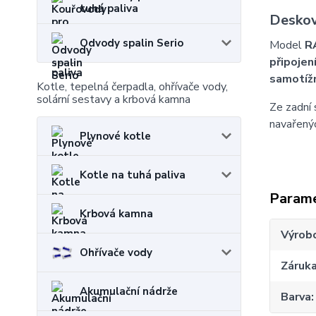
tuhá paliva
Deskov
Odvody spalin Serio
Model
R
připojen
samotíž
Kotle, tepelná čerpadla, ohřívače vody,
solární sestavy a krbová kamna
Ze zadní 
navařenýc
Plynové kotle
Kotle na tuhá paliva
Param
Krbová kamna
Výrob
Ohřívače vody
Záruk
Akumulační nádrže
Barva