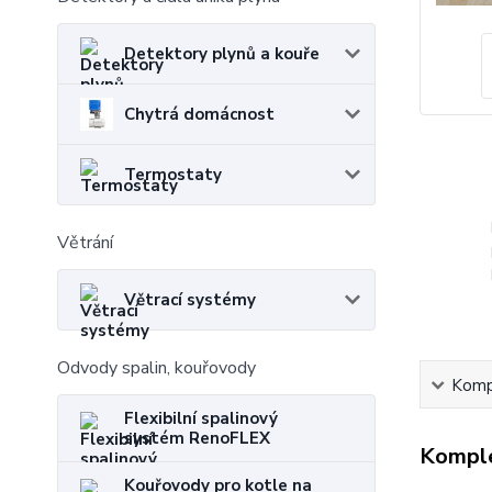
Detektory plynů a kouře
Chytrá domácnost
Termostaty
Větrání
Větrací systémy
Odvody spalin, kouřovody
Kompl
Flexibilní spalinový
systém RenoFLEX
Komple
Kouřovody pro kotle na