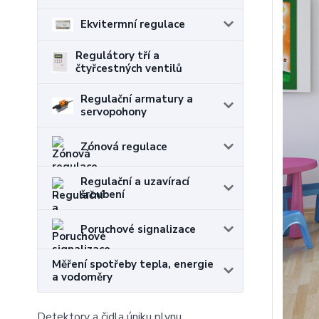
Ekvitermní regulace
Regulátory tří a
čtyřcestných ventilů
Regulační armatury a
servopohony
Zónová regulace
Regulační a uzavírací
šroubení
Poruchové signalizace
Měření spotřeby tepla, energie
a vodoměry
Detektory a čidla úniku plynu