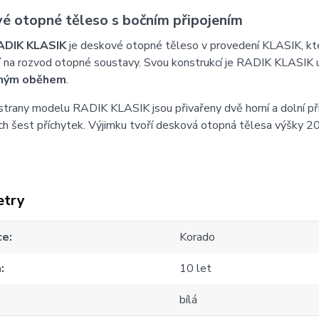
é otopné těleso s bočním připojením
ADIK KLASIK
je deskové otopné těleso v provedení KLASIK, k
í
na rozvod otopné soustavy. Svou konstrukcí je RADIK KLASIK 
ným oběhem
.
strany modelu RADIK KLASIK jsou přivařeny dvě horní a dolní př
h šest příchytek. Výjimku tvoří desková otopná tělesa výšky 20
etry
ce
Korado
a
10 let
bílá