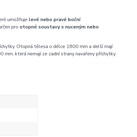
teré umožňuje
levé nebo pravé boční
určen pro
otopné soustavy s nuceným nebo
íchytky. Otopná tělesa o délce 1800 mm a delší mají
0 mm, která nemají ze zadní strany navařeny příchytky.