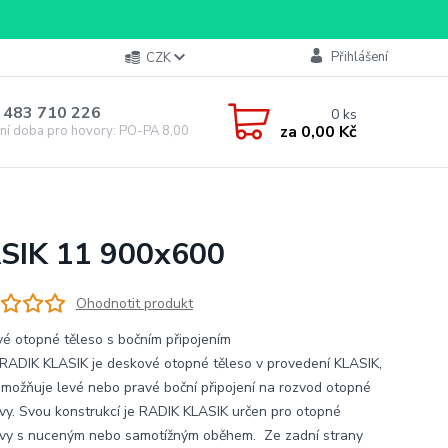
Přihlášení
CZK
 483 710 226
0
ks
za
0,00 Kč
ní doba pro hovory: PO-PA 8,00-16,00
ASIK 11 900x600
Ohodnotit produkt
é otopné těleso s bočním připojením
RADIK KLASIK je deskové otopné těleso v provedení KLASIK,
umožňuje levé nebo pravé boční připojení na rozvod otopné
vy. Svou konstrukcí je RADIK KLASIK určen pro otopné
vy s nuceným nebo samotížným oběhem. Ze zadní strany