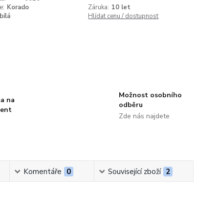
e:
Korado
Záruka:
10 let
bílá
Hlídat cenu / dostupnost
Možnost osobního
a na
odběru
ment
Zde nás najdete
Komentáře
0
Související zboží
2