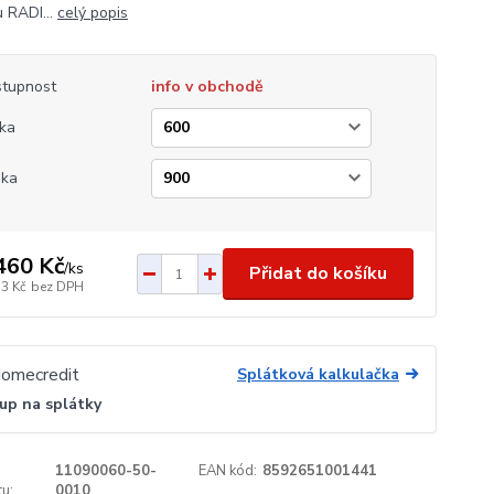
 RADI...
celý popis
tupnost
info v obchodě
ka
ška
460 Kč
/
ks
Přidat do košíku
33 Kč
bez DPH
Splátková kalkulačka
up na splátky
11090060-50-
EAN kód:
8592651001441
u:
0010