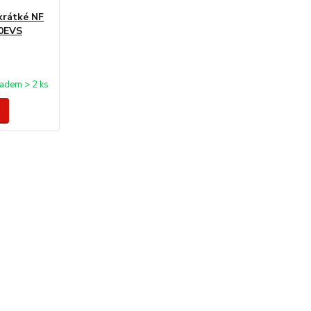
krátké NF
20EVS
ladem > 2 ks