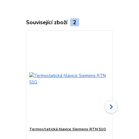
Související zboží
2
Termostatická hlavice Siemens RTN 51G
Rohový radiá
provedení, 