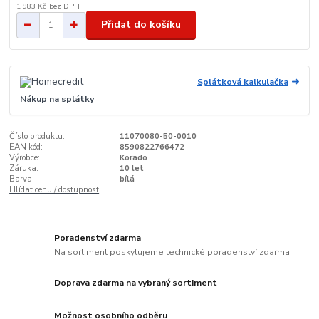
1 983 Kč
bez DPH
Přidat do košíku
Splátková kalkulačka
Nákup na splátky
Číslo produktu:
11070080-50-0010
EAN kód:
8590822766472
Výrobce:
Korado
Záruka:
10 let
Barva:
bílá
Hlídat cenu / dostupnost
Poradenství zdarma
Na sortiment poskytujeme technické poradenství zdarma
Doprava zdarma na vybraný sortiment
Možnost osobního odběru