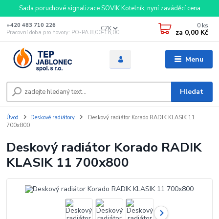
Sada poruchové signalizace SOVIK Kotelník, nyní zaváděcí cena
0
ks
+420 483 710 226
CZK
za
0,00 Kč
Pracovní doba pro hovory: PO-PA 8,00-16,00
Menu
Hledat
Úvod
Deskové radiátory
Deskový radiátor Korado RADIK KLASIK 11
700x800
Deskový radiátor Korado RADIK
KLASIK 11 700x800