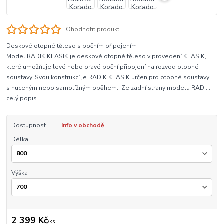
Ohodnotit produkt
Deskové otopné těleso s bočním připojením
Model RADIK KLASIK je deskové otopné těleso v provedení KLASIK,
které umožňuje levé nebo pravé boční připojení na rozvod otopné
soustavy. Svou konstrukcí je RADIK KLASIK určen pro otopné soustavy
s nuceným nebo samotížným oběhem. Ze zadní strany modelu RADI...
celý popis
Dostupnost
info v obchodě
Délka
Výška
2 399 Kč
/
ks