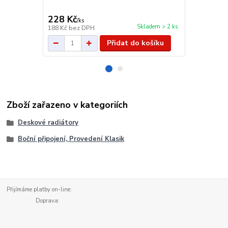
cena od
229 Kč
/
ks
228 Kč
/
ks
cena od
Skladem > 2 ks
188 Kč
bez DPH
189 Kč
bez 
Přidat do košíku
Zboží zařazeno v kategoriích
Deskové radiátory
Boční připojení, Provedení Klasik
Přijímáme platby on-line:
Doprava: