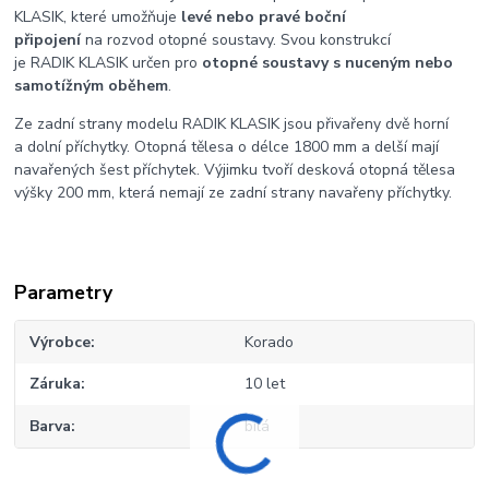
KLASIK, které umožňuje
levé nebo pravé boční
připojení
na rozvod otopné soustavy. Svou konstrukcí
je RADIK KLASIK určen pro
otopné soustavy s nuceným nebo
samotížným oběhem
.
Ze zadní strany modelu RADIK KLASIK jsou přivařeny dvě horní
a dolní příchytky. Otopná tělesa o délce 1800 mm a delší mají
navařených šest příchytek. Výjimku tvoří desková otopná tělesa
výšky 200 mm, která nemají ze zadní strany navařeny příchytky.
Parametry
Výrobce
Korado
Záruka
10 let
Barva
bílá