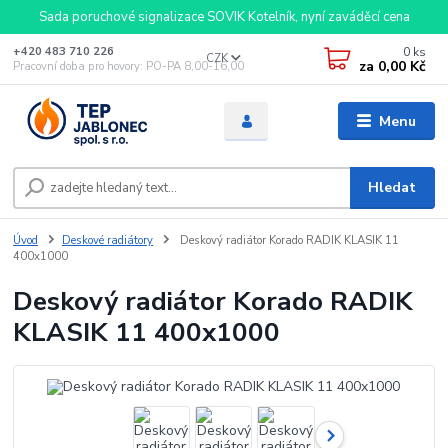
Sada poruchové signalizace SOVIK Kotelník, nyní zaváděcí cena
0
ks
+420 483 710 226
CZK
za
0,00 Kč
Pracovní doba pro hovory: PO-PA 8,00-16,00
Menu
Hledat
Úvod
Deskové radiátory
Deskový radiátor Korado RADIK KLASIK 11
400x1000
Deskový radiátor Korado RADIK
KLASIK 11 400x1000