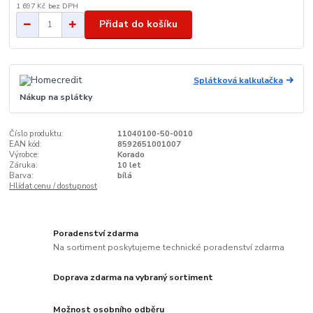
1 697 Kč
bez DPH
Přidat do košíku
Splátková kalkulačka
Nákup na splátky
Číslo produktu:
11040100-50-0010
EAN kód:
8592651001007
Výrobce:
Korado
Záruka:
10 let
Barva:
bílá
Hlídat cenu / dostupnost
Poradenství zdarma
Na sortiment poskytujeme technické poradenství zdarma
Doprava zdarma na vybraný sortiment
Možnost osobního odběru