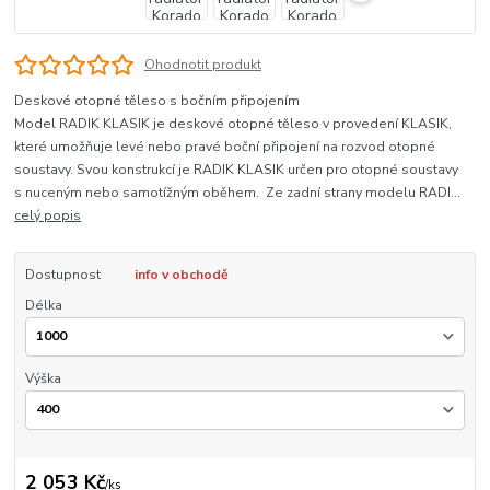
Ohodnotit produkt
Deskové otopné těleso s bočním připojením
Model RADIK KLASIK je deskové otopné těleso v provedení KLASIK,
které umožňuje levé nebo pravé boční připojení na rozvod otopné
soustavy. Svou konstrukcí je RADIK KLASIK určen pro otopné soustavy
s nuceným nebo samotížným oběhem. Ze zadní strany modelu RADI...
celý popis
Dostupnost
info v obchodě
Délka
Výška
2 053 Kč
/
ks