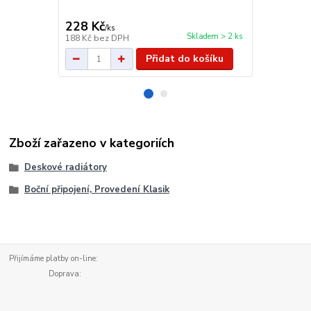
cena od
229 Kč
/
ks
228 Kč
/
ks
cena od
Skladem > 2 ks
188 Kč
bez DPH
189 Kč
bez 
Přidat do košíku
Zboží zařazeno v kategoriích
Deskové radiátory
Boční připojení, Provedení Klasik
Přijímáme platby on-line:
Doprava: