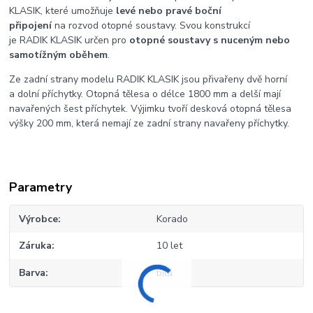
KLASIK, které umožňuje
levé nebo pravé boční
připojení
na rozvod otopné soustavy. Svou konstrukcí
je RADIK KLASIK určen pro
otopné soustavy s nuceným nebo
samotížným oběhem
.
Ze zadní strany modelu RADIK KLASIK jsou přivařeny dvě horní
a dolní příchytky. Otopná tělesa o délce 1800 mm a delší mají
navařených šest příchytek. Výjimku tvoří desková otopná tělesa
výšky 200 mm, která nemají ze zadní strany navařeny příchytky.
Parametry
Výrobce
Korado
Záruka
10 let
Barva
bílá