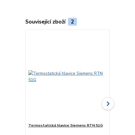
Související zboží
2
Termostatická hlavice Siemens RTN 51G
Rohový radiá
provedení, 