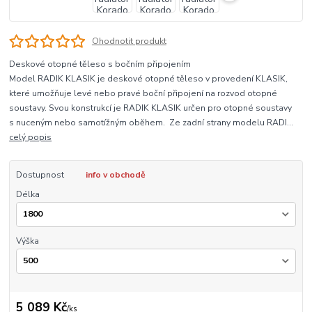
Ohodnotit produkt
Deskové otopné těleso s bočním připojením
Model RADIK KLASIK je deskové otopné těleso v provedení KLASIK,
které umožňuje levé nebo pravé boční připojení na rozvod otopné
soustavy. Svou konstrukcí je RADIK KLASIK určen pro otopné soustavy
s nuceným nebo samotížným oběhem. Ze zadní strany modelu RADI...
celý popis
Dostupnost
info v obchodě
Délka
Výška
5 089 Kč
/
ks