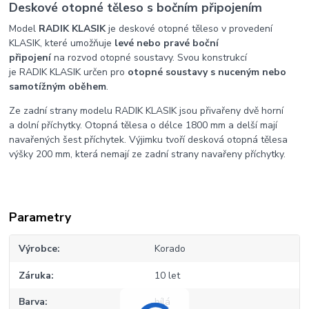
Deskové otopné těleso s bočním připojením
Model
RADIK KLASIK
je deskové otopné těleso v provedení
KLASIK, které umožňuje
levé nebo pravé boční
připojení
na rozvod otopné soustavy. Svou konstrukcí
je RADIK KLASIK určen pro
otopné soustavy s nuceným nebo
samotížným oběhem
.
Ze zadní strany modelu RADIK KLASIK jsou přivařeny dvě horní
a dolní příchytky. Otopná tělesa o délce 1800 mm a delší mají
navařených šest příchytek. Výjimku tvoří desková otopná tělesa
výšky 200 mm, která nemají ze zadní strany navařeny příchytky.
Parametry
Výrobce
Korado
Záruka
10 let
Barva
bílá