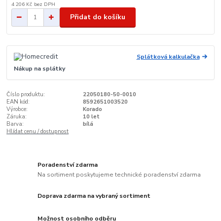
4 206 Kč
bez DPH
Přidat do košíku
Splátková kalkulačka
Nákup na splátky
Číslo produktu:
22050180-50-0010
EAN kód:
8592651003520
Výrobce:
Korado
Záruka:
10 let
Barva:
bílá
Hlídat cenu / dostupnost
Poradenství zdarma
Na sortiment poskytujeme technické poradenství zdarma
Doprava zdarma na vybraný sortiment
Možnost osobního odběru