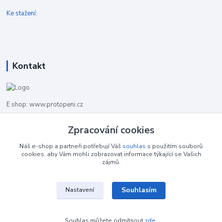
Ke stažení:
Kontakt
E shop: www.protopeni.cz
+420 483 710 226
Zpracování cookies
Pracovní doba pro hovory: PO-PA 8,00-16,00
Náš e-shop a partneři potřebují Váš
souhlas
s použitím souborů
cookies, aby Vám mohli zobrazovat informace týkající se Vašich
info@protopeni.cz
zájmů.
Souhlasím
Nastavení
Souhlas můžete odmítnout
zde
.