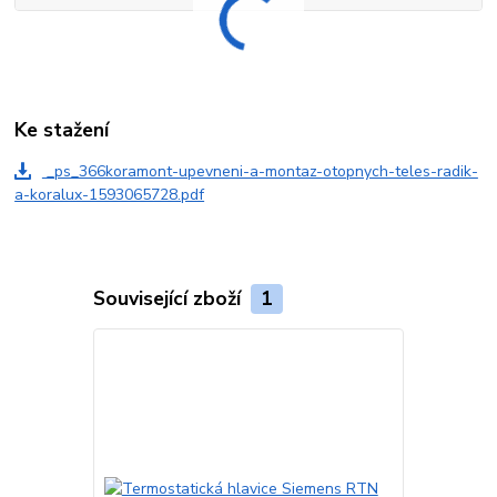
Ke stažení
_ps_366koramont-upevneni-a-montaz-otopnych-teles-radik-
a-koralux-1593065728.pdf
Související zboží
1