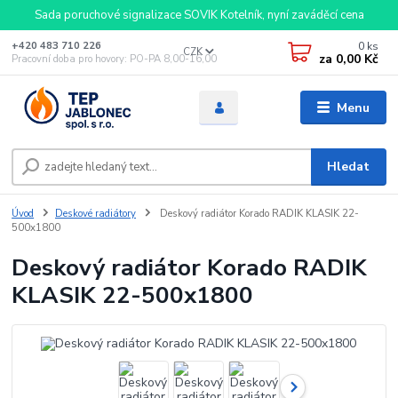
Sada poruchové signalizace SOVIK Kotelník, nyní zaváděcí cena
0
ks
+420 483 710 226
CZK
za
0,00 Kč
Pracovní doba pro hovory: PO-PA 8,00-16,00
Menu
Hledat
Úvod
Deskové radiátory
Deskový radiátor Korado RADIK KLASIK 22-
500x1800
Deskový radiátor Korado RADIK
KLASIK 22-500x1800