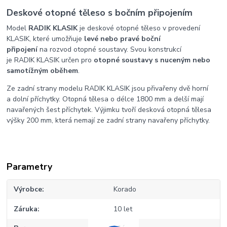
Deskové otopné těleso s bočním připojením
Model
RADIK KLASIK
je deskové otopné těleso v provedení
KLASIK, které umožňuje
levé nebo pravé boční
připojení
na rozvod otopné soustavy. Svou konstrukcí
je RADIK KLASIK určen pro
otopné soustavy s nuceným nebo
samotížným oběhem
.
Ze zadní strany modelu RADIK KLASIK jsou přivařeny dvě horní
a dolní příchytky. Otopná tělesa o délce 1800 mm a delší mají
navařených šest příchytek. Výjimku tvoří desková otopná tělesa
výšky 200 mm, která nemají ze zadní strany navařeny příchytky.
Parametry
Výrobce
Korado
Záruka
10 let