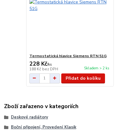
Termostatická hlavice Siemens RTN 51G
228 Kč
/
ks
Skladem > 2 ks
188 Kč
bez DPH
Přidat do košíku
Zboží zařazeno v kategoriích
Deskové radiátory
Boční připojení, Provedení Klasik