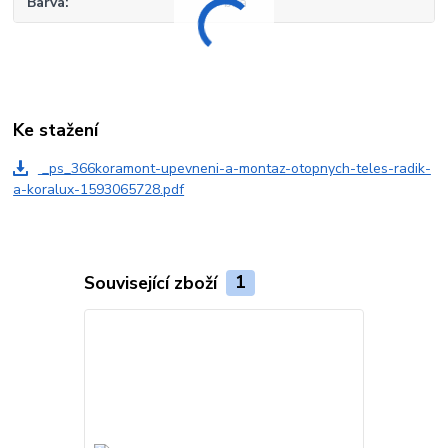
Barva
bílá
Ke stažení
_ps_366koramont-upevneni-a-montaz-otopnych-teles-radik-
a-koralux-1593065728.pdf
Související zboží
1