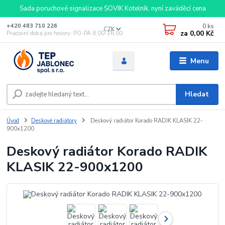
Sada poruchové signalizace SOVIK Kotelník, nyní zaváděcí cena
0
ks
+420 483 710 226
CZK
za
0,00 Kč
Pracovní doba pro hovory: PO-PA 8,00-16,00
Menu
Hledat
Úvod
Deskové radiátory
Deskový radiátor Korado RADIK KLASIK 22-
900x1200
Deskový radiátor Korado RADIK
KLASIK 22-900x1200