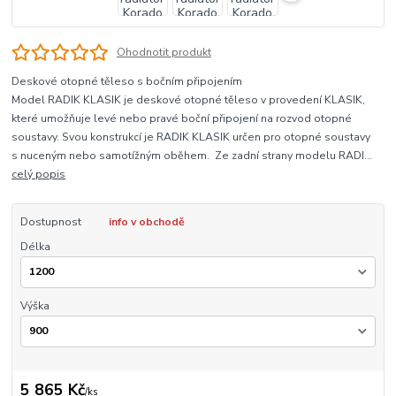
Ohodnotit produkt
Deskové otopné těleso s bočním připojením
Model RADIK KLASIK je deskové otopné těleso v provedení KLASIK,
které umožňuje levé nebo pravé boční připojení na rozvod otopné
soustavy. Svou konstrukcí je RADIK KLASIK určen pro otopné soustavy
s nuceným nebo samotížným oběhem. Ze zadní strany modelu RADI...
celý popis
Dostupnost
info v obchodě
Délka
Výška
5 865 Kč
/
ks