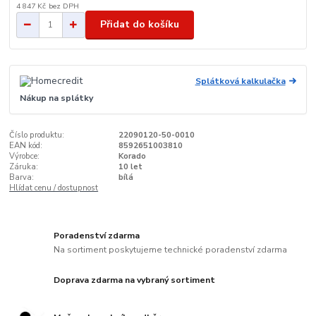
4 847 Kč
bez DPH
Přidat do košíku
Splátková kalkulačka
Nákup na splátky
Číslo produktu:
22090120-50-0010
EAN kód:
8592651003810
Výrobce:
Korado
Záruka:
10 let
Barva:
bílá
Hlídat cenu / dostupnost
Poradenství zdarma
Na sortiment poskytujeme technické poradenství zdarma
Doprava zdarma na vybraný sortiment