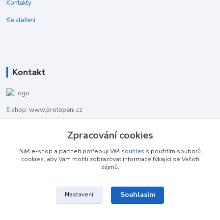
Kontakty
Ke stažení:
Kontakt
E shop: www.protopeni.cz
Zpracování cookies
+420 483 710 226
Pracovní doba pro hovory: PO-PA 8,00-16,00
Náš e-shop a partneři potřebují Váš
souhlas
s použitím souborů
cookies, aby Vám mohli zobrazovat informace týkající se Vašich
info@protopeni.cz
zájmů.
Souhlasím
Nastavení