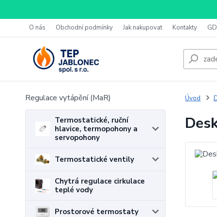
O nás
Obchodní podmínky
Jak nakupovat
Kontakty
GD
Regulace vytápění (MaR)
Úvod
D
Desk
Termostatické, ruční
hlavice, termopohony a
servopohony
Termostatické ventily
Chytrá regulace cirkulace
teplé vody
Prostorové termostaty