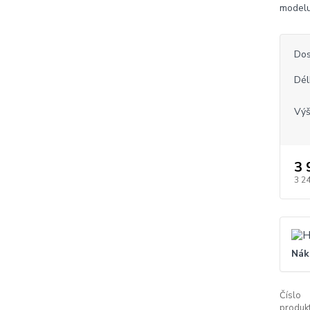
modelu
Dos
Dél
Vý
3 
3 2
Nák
Číslo
produkt