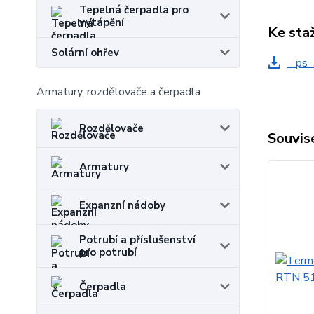
Tepelná čerpadla pro
vytápění
Ke sta
Solární ohřev
_ps_
Armatury, rozdělovače a čerpadla
Rozdělovače
Souvise
Armatury
Expanzní nádoby
Potrubí a příslušenství
pro potrubí
Čerpadla