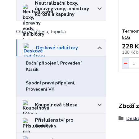
Neutralizační boxy,
úpravny vody, inhibitory
koroze a kapaliny
Termost
Otopná tělesa, topidla
51G
228 K
Deskové radiátory
188 Kč
b
Boční připojení, Provedení
Klasik
Spodní pravé připojení,
Provedení VK
Zboží 
Koupelnová tělesa
Desko
Příslušenství pro
radiátory