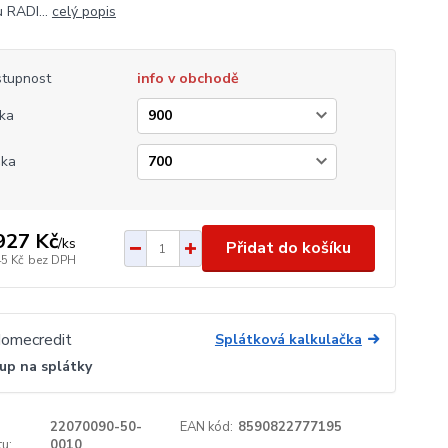
 RADI...
celý popis
tupnost
info v obchodě
ka
ška
927 Kč
/
ks
Přidat do košíku
45 Kč
bez DPH
Splátková kalkulačka
up na splátky
22070090-50-
EAN kód:
8590822777195
u:
0010