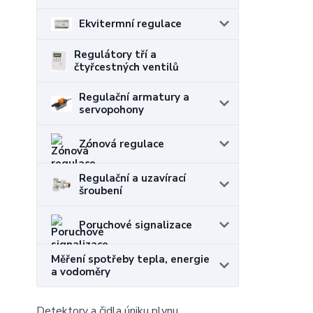
Ekvitermní regulace
Regulátory tří a
čtyřcestných ventilů
Regulační armatury a
servopohony
Zónová regulace
Regulační a uzavírací
šroubení
Poruchové signalizace
Měření spotřeby tepla, energie
a vodoměry
Detektory a čidla úniku plynu