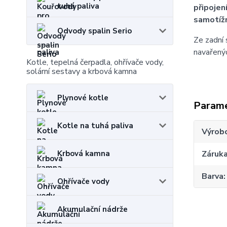
tuhá paliva
připojen
samotíž
Odvody spalin Serio
Ze zadní 
navařenýc
Kotle, tepelná čerpadla, ohřívače vody,
solární sestavy a krbová kamna
Plynové kotle
Param
Kotle na tuhá paliva
Výrob
Záruk
Krbová kamna
Barva
Ohřívače vody
Akumulační nádrže