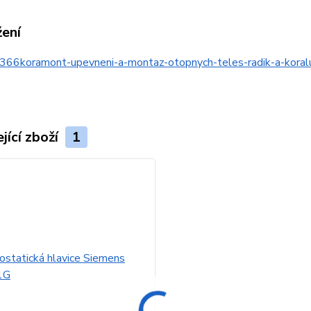
žení
366koramont-upevneni-a-montaz-otopnych-teles-radik-a-kor
jící zboží
1