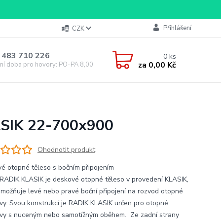
Přihlášení
CZK
 483 710 226
0
ks
za
0,00 Kč
ní doba pro hovory: PO-PA 8,00-16,00
0
ASIK 22-700x900
Ohodnotit produkt
é otopné těleso s bočním připojením
RADIK KLASIK je deskové otopné těleso v provedení KLASIK,
umožňuje levé nebo pravé boční připojení na rozvod otopné
vy. Svou konstrukcí je RADIK KLASIK určen pro otopné
vy s nuceným nebo samotížným oběhem. Ze zadní strany