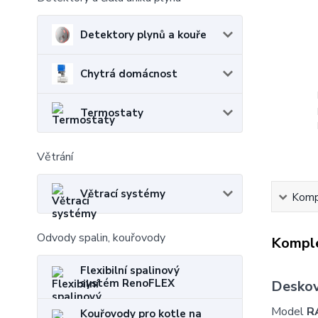
Detektory plynů a kouře
Chytrá domácnost
Termostaty
Větrání
Větrací systémy
Kompl
Odvody spalin, kouřovody
Komple
Flexibilní spalinový
systém RenoFLEX
Deskov
Model
R
Kouřovody pro kotle na