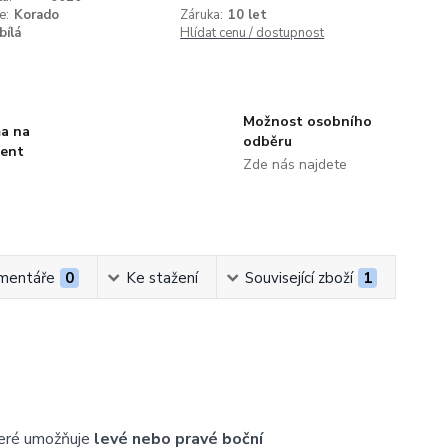
e:
Korado
Záruka:
10 let
bílá
Hlídat cenu / dostupnost
Možnost osobního
a na
odběru
ment
Zde nás najdete
mentáře
0
Ke stažení
Související zboží
1
teré umožňuje
levé nebo pravé boční