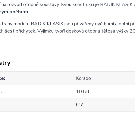
í
na rozvod otopné soustavy. Svou konstrukcí je RADIK KLASIK 
ným oběhem
.
strany modelu RADIK KLASIK jsou přivařeny dvě horní a dolní př
h šest příchytek. Výjimku tvoří desková otopná tělesa výšky 20
etry
ce
Korado
a
10 let
bílá