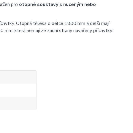
určen pro
otopné soustavy s nuceným nebo
íchytky. Otopná tělesa o délce 1800 mm a delší mají
0 mm, která nemají ze zadní strany navařeny příchytky.