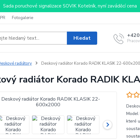
Sada poruchové signalizace SOVIK Kotelník, nyní zaváděcí cena
PR
Fotogalerie
+420
Hledat
Pracov
eskové radiátory
Deskový radiátor Korado RADIK KLASIK 22-600x20
ový radiátor Korado RADIK KL
Deskov
Model 
které 
sousta
sousta