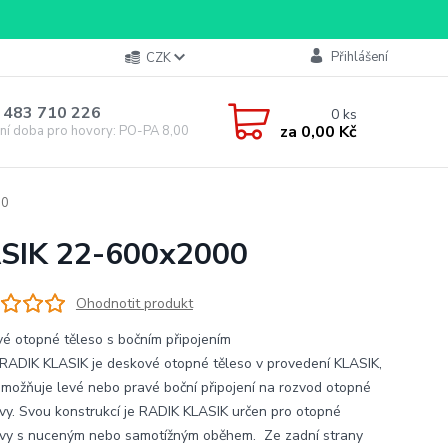
Přihlášení
CZK
 483 710 226
0
ks
za
0,00 Kč
ní doba pro hovory: PO-PA 8,00-16,00
00
ASIK 22-600x2000
Ohodnotit produkt
é otopné těleso s bočním připojením
RADIK KLASIK je deskové otopné těleso v provedení KLASIK,
umožňuje levé nebo pravé boční připojení na rozvod otopné
vy. Svou konstrukcí je RADIK KLASIK určen pro otopné
vy s nuceným nebo samotížným oběhem. Ze zadní strany