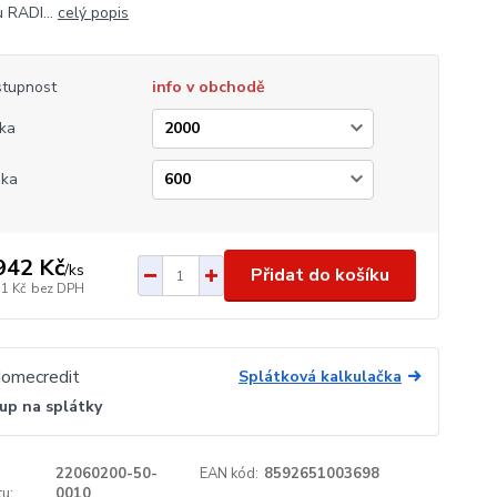
 RADI...
celý popis
tupnost
info v obchodě
ka
ška
942 Kč
/
ks
Přidat do košíku
11 Kč
bez DPH
Splátková kalkulačka
up na splátky
22060200-50-
EAN kód:
8592651003698
u:
0010