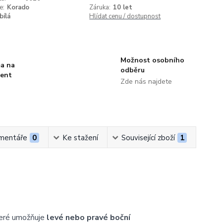
e:
Korado
Záruka:
10 let
bílá
Hlídat cenu / dostupnost
Možnost osobního
a na
odběru
ment
Zde nás najdete
mentáře
0
Ke stažení
Související zboží
1
teré umožňuje
levé nebo pravé boční