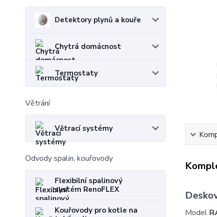
Detektory plynů a kouře
Chytrá domácnost
Termostaty
Větrání
Větrací systémy
Kompl
Odvody spalin, kouřovody
Komple
Flexibilní spalinový
systém RenoFLEX
Deskov
Kouřovody pro kotle na
Model
R