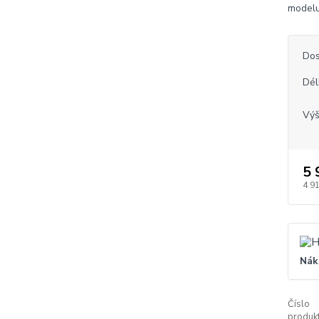
modelu
Dos
Dél
Vý
5 
4 9
Nák
Číslo
produkt