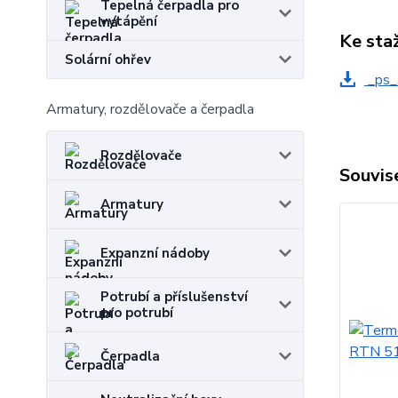
Tepelná čerpadla pro
vytápění
Ke sta
Solární ohřev
_ps_
Armatury, rozdělovače a čerpadla
Rozdělovače
Souvise
Armatury
Expanzní nádoby
Potrubí a příslušenství
pro potrubí
Čerpadla