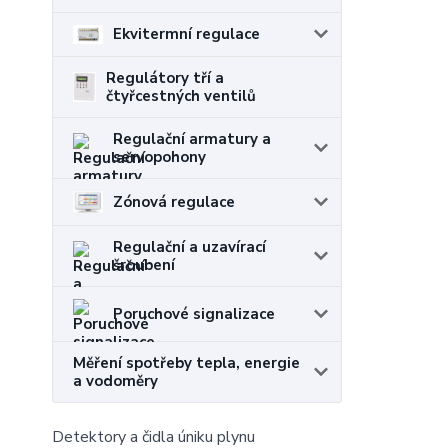
Ekvitermní regulace
Regulátory tří a
čtyřcestných ventilů
Regulační armatury a
servopohony
Zónová regulace
Regulační a uzavírací
šroubení
Poruchové signalizace
Měření spotřeby tepla, energie
a vodoměry
Detektory a čidla úniku plynu