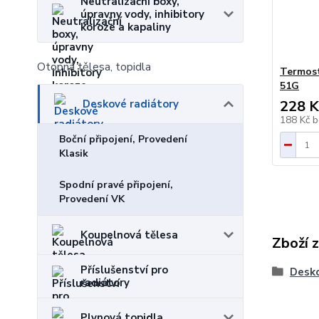
Neutralizační boxy,
úpravny vody, inhibitory
koroze a kapaliny
Otopná tělesa, topidla
Termost
51G
228 K
Deskové radiátory
188 Kč
b
Boční připojení, Provedení
Klasik
Spodní pravé připojení,
Provedení VK
Koupelnová tělesa
Zboží 
Příslušenství pro
Desko
radiátory
Plynová topidla