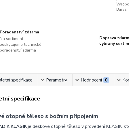
Výrobc
Barva:
Poradenství zdarma
Doprava zdarm
Na sortiment
vybraný sorti
poskytujeme technické
poradenství zdarma
etní specifikace
Parametry
Hodnocení
0
Ko
tní specifikace
é otopné těleso s bočním připojením
ADIK KLASIK
je deskové otopné těleso v provedení KLASIK, k