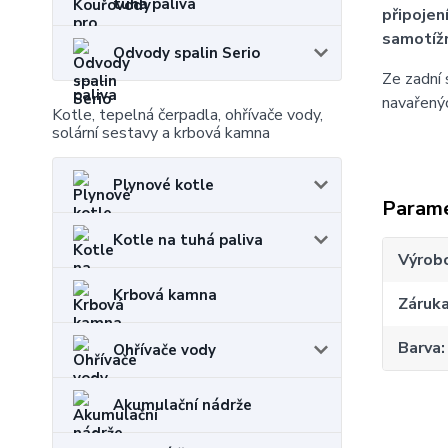
tuhá paliva
připojen
samotíž
Odvody spalin Serio
Ze zadní 
navařenýc
Kotle, tepelná čerpadla, ohřívače vody,
solární sestavy a krbová kamna
Plynové kotle
Param
Kotle na tuhá paliva
Výrob
Krbová kamna
Záruk
Barva
Ohřívače vody
Akumulační nádrže