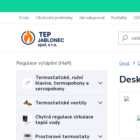
O nás
Obchodní podmínky
Jak nakupovat
Kontakty
GD
Regulace vytápění (MaR)
Úvod
D
Desk
Termostatické, ruční
hlavice, termopohony a
servopohony
Termostatické ventily
Chytrá regulace cirkulace
teplé vody
Prostorové termostaty