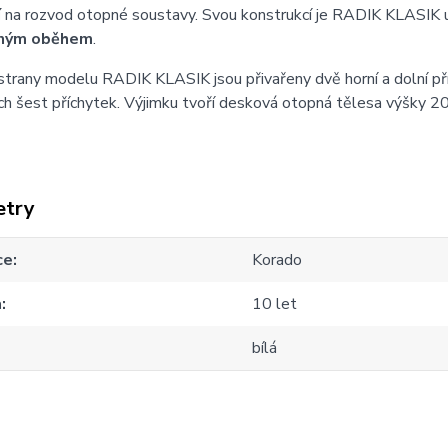
í
na rozvod otopné soustavy. Svou konstrukcí je RADIK KLASIK 
ným oběhem
.
strany modelu RADIK KLASIK jsou přivařeny dvě horní a dolní př
h šest příchytek. Výjimku tvoří desková otopná tělesa výšky 20
etry
ce
Korado
a
10 let
bílá