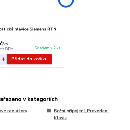
atická hlavice Siemens RTN
č
/
ks
Skladem > 2 ks
ez DPH
Přidat do košíku
zařazeno v kategoriích
vé radiátory
Boční připojení, Provedení
Klasik