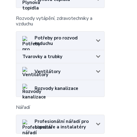
Rozvody vytápění, zdravotechniky a
vzduchu
Potřeby pro rozvod
vzduchu
Tvarovky a trubky
Ventilátory
Rozvody kanalizace
Nářadí
Profesionální nářadí pro
topenáře a instalatéry