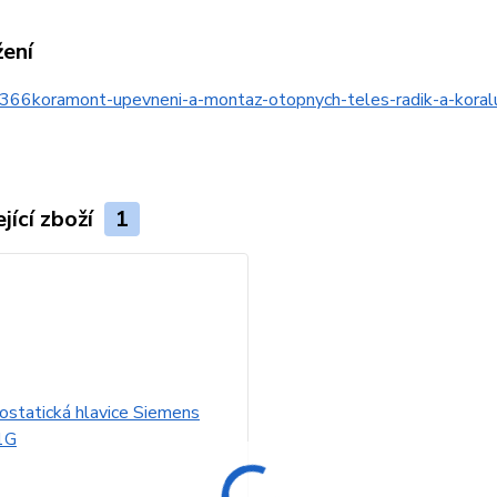
žení
366koramont-upevneni-a-montaz-otopnych-teles-radik-a-kor
jící zboží
1