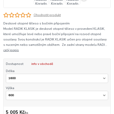
Ohodnotit produkt
Deskové otopné těleso s bočním připojením
Model RADIK KLASIK je deskové otopné těleso v provedení KLASIK,
které umožňuje levé nebo pravé boční připojení na rozvod otopné
soustavy. Svou konstrukcí je RADIK KLASIK určen pro otopné soustavy
s nuceným nebo samotížným oběhem. Ze zadní strany modelu RADI...
celý popis
Dostupnost
info v obchodě
Délka
Výška
5 005 Kč
/
ks