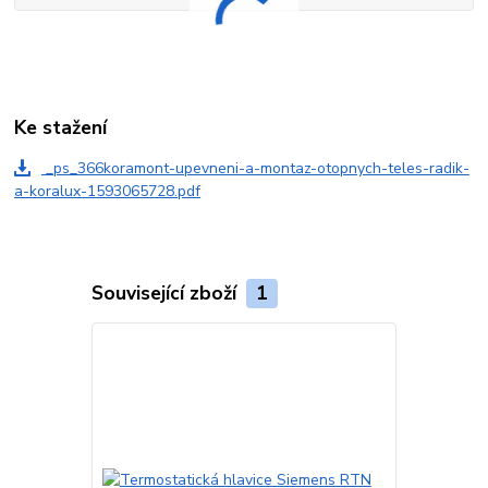
Ke stažení
_ps_366koramont-upevneni-a-montaz-otopnych-teles-radik-
a-koralux-1593065728.pdf
Související zboží
1