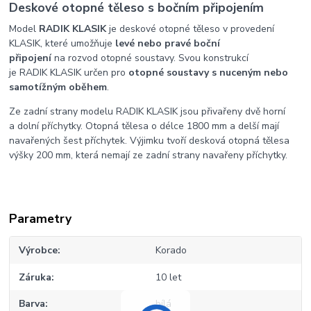
Deskové otopné těleso s bočním připojením
Model
RADIK KLASIK
je deskové otopné těleso v provedení
KLASIK, které umožňuje
levé nebo pravé boční
připojení
na rozvod otopné soustavy. Svou konstrukcí
je RADIK KLASIK určen pro
otopné soustavy s nuceným nebo
samotížným oběhem
.
Ze zadní strany modelu RADIK KLASIK jsou přivařeny dvě horní
a dolní příchytky. Otopná tělesa o délce 1800 mm a delší mají
navařených šest příchytek. Výjimku tvoří desková otopná tělesa
výšky 200 mm, která nemají ze zadní strany navařeny příchytky.
Parametry
Výrobce
Korado
Záruka
10 let
Barva
bílá