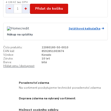
4 136 Kč
bez DPH
Přidat do košíku
Splátková kalkulačka
Nákup na splátky
Číslo produktu:
22060160-50-0010
EAN kód:
8592651003674
Výrobce:
Korado
Záruka:
10 let
Barva:
bílá
Hlídat cenu / dostupnost
Poradenství zdarma
Na sortiment poskytujeme technické poradenství zdarma
Doprava zdarma na vybraný sortiment
Možnost osobního odběru