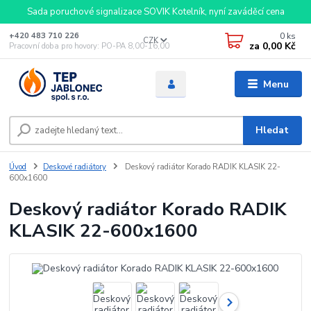
Sada poruchové signalizace SOVIK Kotelník, nyní zaváděcí cena
0
ks
+420 483 710 226
CZK
za
0,00 Kč
Pracovní doba pro hovory: PO-PA 8,00-16,00
Menu
Hledat
Úvod
Deskové radiátory
Deskový radiátor Korado RADIK KLASIK 22-
600x1600
Deskový radiátor Korado RADIK
KLASIK 22-600x1600