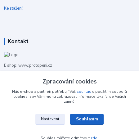
Ke stažení:
Kontakt
E shop: www.protopeni.cz
+420 483 710 226
Zpracování cookies
Pracovní doba pro hovory: PO-PA 8,00-16,00
Náš e-shop a partneři potřebují Váš
souhlas
s použitím souborů
cookies, aby Vám mohli zobrazovat informace týkající se Vašich
info@protopeni.cz
zájmů.
Souhlasím
Nastavení
Souhlas můžete odmítnout
zde
.