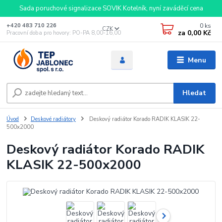
Sada poruchové signalizace SOVIK Kotelník, nyní zaváděcí cena
0
ks
+420 483 710 226
CZK
za
0,00 Kč
Pracovní doba pro hovory: PO-PA 8,00-16,00
Menu
Hledat
Úvod
Deskové radiátory
Deskový radiátor Korado RADIK KLASIK 22-
500x2000
Deskový radiátor Korado RADIK
KLASIK 22-500x2000