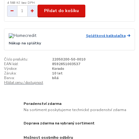
4 568 Kč
bez DPH
Přidat do košíku
Splátková kalkulačka
Nákup na splátky
Číslo produktu:
22050200-50-0010
EAN kód:
8592651003537
Výrobce:
Korado
Záruka:
10 let
Barva:
bílá
Hlídat cenu / dostupnost
Poradenství zdarma
Na sortiment poskytujeme technické poradenství zdarma
Doprava zdarma na vybraný sortiment
Možnost osobního odběru