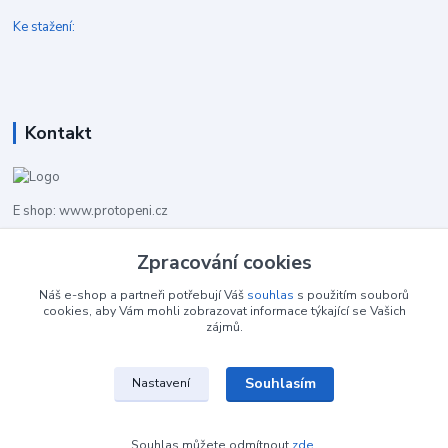
Ke stažení:
Kontakt
E shop: www.protopeni.cz
+420 483 710 226
Zpracování cookies
Pracovní doba pro hovory: PO-PA 8,00-16,00
Náš e-shop a partneři potřebují Váš
souhlas
s použitím souborů
cookies, aby Vám mohli zobrazovat informace týkající se Vašich
info@protopeni.cz
zájmů.
Souhlasím
Nastavení
Souhlas můžete odmítnout
zde
.