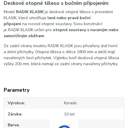
Deskové otopné těleso s bočním připojením
Model
RADIK KLASIK
je deskové otopné těleso v provedení
KLASIK, které umožňuje
levé nebo pravé boční
připojení
na rozvod otopné soustavy. Svou konstrukcí
je RADIK KLASIK určen pro
otopné soustavy s nuceným nebo
samotížným oběhem
.
Ze zadní strany modelu RADIK KLASIK jsou přivařeny dvě horní
a dolní příchytky. Otopná tělesa o délce 1800 mm a delší mají
navařených šest příchytek. Výjimku tvoří desková otopná tělesa
výšky 200 mm, která nemají ze zadní strany navařeny příchytky.
Parametry
Výrobce
Korado
Záruka
10 let
Barva
bílá