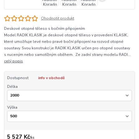
Ohodnotit produkt
Deskové otopné těleso s bočním připojením
Model RADIK KLASIK je deskové otopné těleso v provedení KLASIK,
které umožňuje levé nebo pravé boční připojení na rozvod otopné
soustavy. Svou konstrukcí je RADIK KLASIK určen pro otopné soustavy
s nuceným nebo samotížným oběhem. Ze zadní strany modelu RADI...
celý popis
Dostupnost
info v obchodě
Délka
Výška
5 527 Kč
/
ks