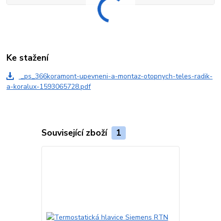
Ke stažení
_ps_366koramont-upevneni-a-montaz-otopnych-teles-radik-
a-koralux-1593065728.pdf
Související zboží
1