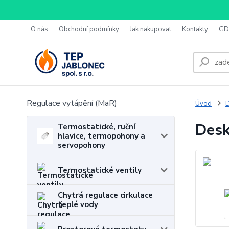
O nás
Obchodní podmínky
Jak nakupovat
Kontakty
GD
Regulace vytápění (MaR)
Úvod
D
Desk
Termostatické, ruční
hlavice, termopohony a
servopohony
Termostatické ventily
Chytrá regulace cirkulace
teplé vody