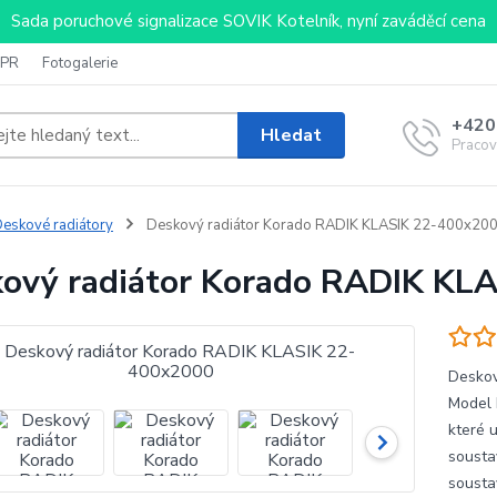
Sada poruchové signalizace SOVIK Kotelník, nyní zaváděcí cena
PR
Fotogalerie
+420
Hledat
Pracov
eskové radiátory
Deskový radiátor Korado RADIK KLASIK 22-400x20
ový radiátor Korado RADIK KL
Deskov
Model 
které 
sousta
sousta