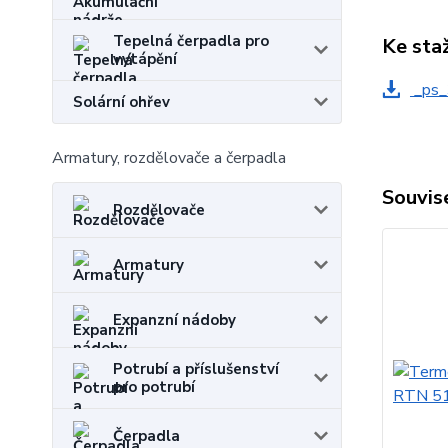
Tepelná čerpadla pro
Ke sta
vytápění
_ps_
Solární ohřev
Armatury, rozdělovače a čerpadla
Souvise
Rozdělovače
Armatury
Expanzní nádoby
Potrubí a příslušenství
pro potrubí
Čerpadla