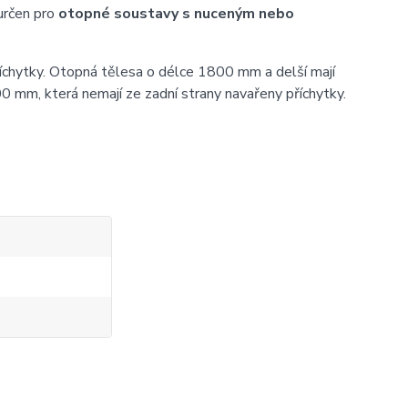
určen pro
otopné soustavy s nuceným nebo
íchytky. Otopná tělesa o délce 1800 mm a delší mají
0 mm, která nemají ze zadní strany navařeny příchytky.