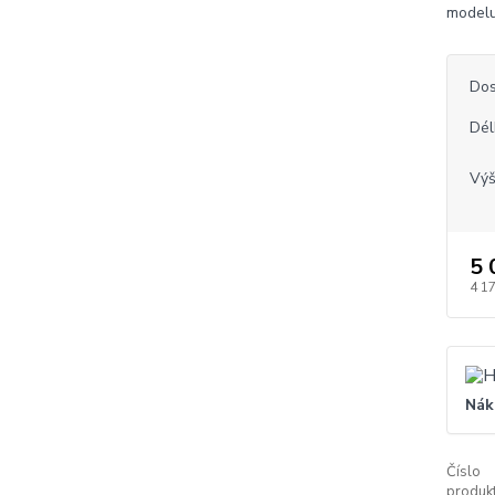
modelu
Dos
Dél
Vý
5 
4 1
Nák
Číslo
produkt