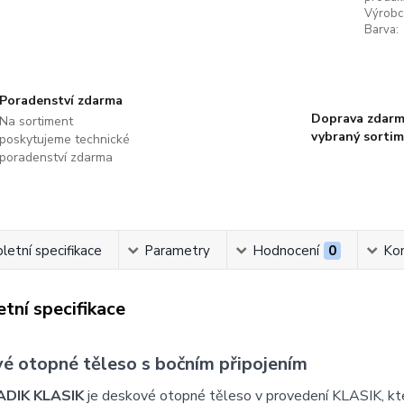
Výrobc
Barva:
Poradenství zdarma
Doprava zdarm
Na sortiment
vybraný sorti
poskytujeme technické
poradenství zdarma
etní specifikace
Parametry
Hodnocení
0
Ko
tní specifikace
é otopné těleso s bočním připojením
ADIK KLASIK
je deskové otopné těleso v provedení KLASIK, k