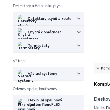
Detektory a čidla úniku plynu
Detektory plynů a kouře
Chytrá domácnost
Termostaty
Větrání
Kompl
Větrací systémy
Komple
Odvody spalin, kouřovody
Deskov
Flexibilní spalinový
systém RenoFLEX
Model
R