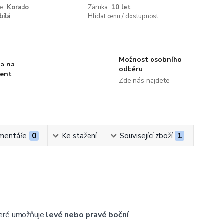
e:
Korado
Záruka:
10 let
bílá
Hlídat cenu / dostupnost
Možnost osobního
a na
odběru
ment
Zde nás najdete
mentáře
0
Ke stažení
Související zboží
1
teré umožňuje
levé nebo pravé boční