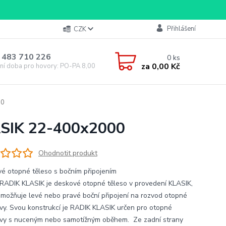
Přihlášení
CZK
 483 710 226
0
ks
za
0,00 Kč
ní doba pro hovory: PO-PA 8,00-16,00
00
ASIK 22-400x2000
Ohodnotit produkt
é otopné těleso s bočním připojením
RADIK KLASIK je deskové otopné těleso v provedení KLASIK,
umožňuje levé nebo pravé boční připojení na rozvod otopné
vy. Svou konstrukcí je RADIK KLASIK určen pro otopné
vy s nuceným nebo samotížným oběhem. Ze zadní strany