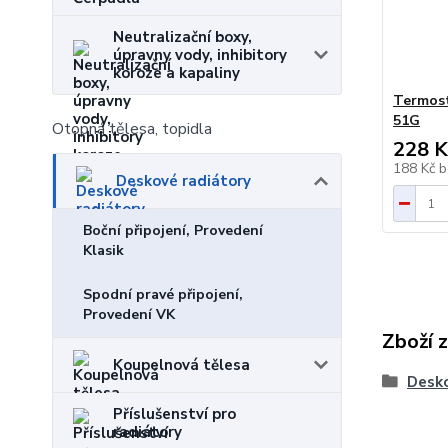
Neutralizační boxy,
úpravny vody, inhibitory
koroze a kapaliny
Termost
51G
Otopná tělesa, topidla
228 K
188 Kč
b
Deskové radiátory
Boční připojení, Provedení
Klasik
Spodní pravé připojení,
Provedení VK
Zboží 
Koupelnová tělesa
Desko
Příslušenství pro
radiátory