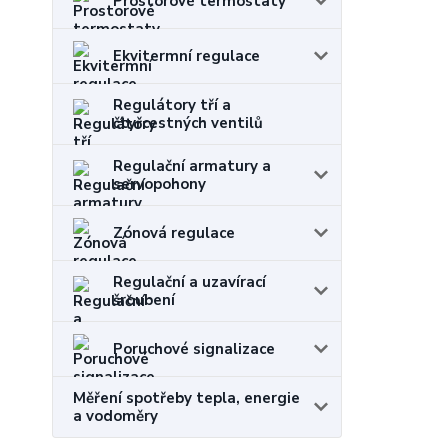
Prostorové termostaty
Ekvitermní regulace
Regulátory tří a
čtyřcestných ventilů
Regulační armatury a
servopohony
Zónová regulace
Regulační a uzavírací
šroubení
Poruchové signalizace
Měření spotřeby tepla, energie
a vodoměry