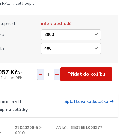
 RADI...
celý popis
tupnost
info v obchodě
ka
ška
057 Kč
/
ks
Přidat do košíku
79 Kč
bez DPH
Splátková kalkulačka
up na splátky
22040200-50-
EAN kód:
8592651003377
u:
0010