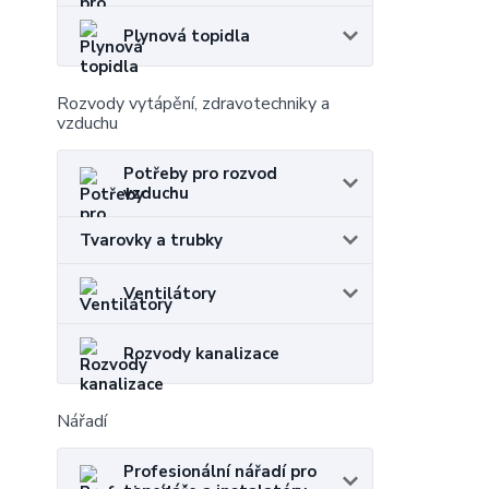
Plynová topidla
Rozvody vytápění, zdravotechniky a
vzduchu
Potřeby pro rozvod
vzduchu
Tvarovky a trubky
Ventilátory
Rozvody kanalizace
Nářadí
Profesionální nářadí pro