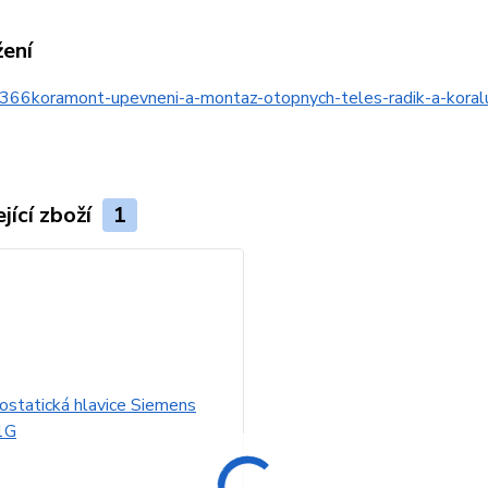
žení
366koramont-upevneni-a-montaz-otopnych-teles-radik-a-kor
jící zboží
1