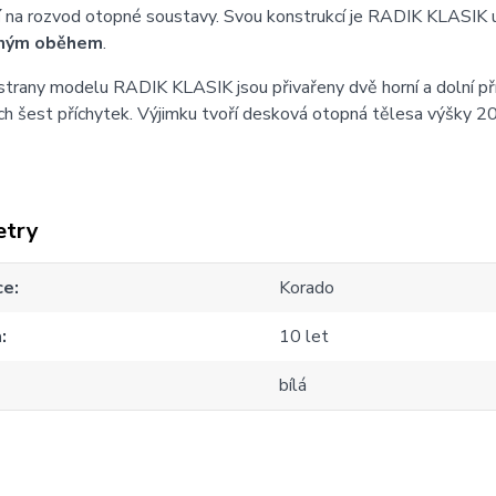
í
na rozvod otopné soustavy. Svou konstrukcí je RADIK KLASIK 
ným oběhem
.
strany modelu RADIK KLASIK jsou přivařeny dvě horní a dolní př
h šest příchytek. Výjimku tvoří desková otopná tělesa výšky 20
etry
ce
Korado
a
10 let
bílá