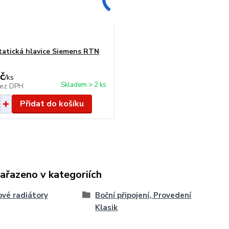
atická hlavice Siemens RTN
č
/
ks
Skladem > 2 ks
ez DPH
Přidat do košíku
zařazeno v kategoriích
vé radiátory
Boční připojení, Provedení
Klasik