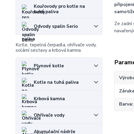
připojen
Kouřovody pro kotle na
samotíž
tuhá paliva
Ze zadní 
Odvody spalin Serio
navařenýc
Kotle, tepelná čerpadla, ohřívače vody,
solární sestavy a krbová kamna
Param
Plynové kotle
Výrob
Kotle na tuhá paliva
Záruk
Krbová kamna
Barva
Ohřívače vody
Akumulační nádrže