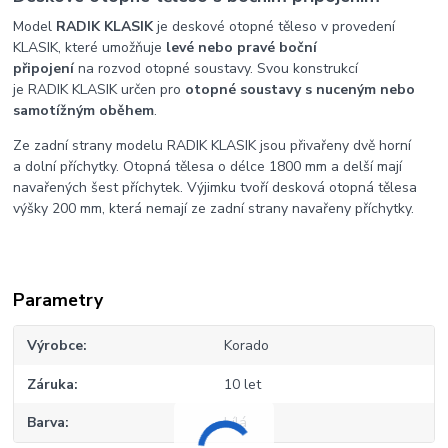
Model
RADIK KLASIK
je deskové otopné těleso v provedení
KLASIK, které umožňuje
levé nebo pravé boční
připojení
na rozvod otopné soustavy. Svou konstrukcí
je RADIK KLASIK určen pro
otopné soustavy s nuceným nebo
samotížným oběhem
.
Ze zadní strany modelu RADIK KLASIK jsou přivařeny dvě horní
a dolní příchytky. Otopná tělesa o délce 1800 mm a delší mají
navařených šest příchytek. Výjimku tvoří desková otopná tělesa
výšky 200 mm, která nemají ze zadní strany navařeny příchytky.
Parametry
Výrobce
Korado
Záruka
10 let
Barva
bílá