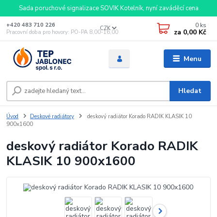
Sada poruchové signalizace SOVIK Kotelník, nyní zaváděcí cena
0
ks
+420 483 710 226
CZK
za
0,00 Kč
Pracovní doba pro hovory: PO-PA 8,00-16,00
Menu
Hledat
Úvod
Deskové radiátory
deskový radiátor Korado RADIK KLASIK 10
900x1600
deskový radiátor Korado RADIK
KLASIK 10 900x1600