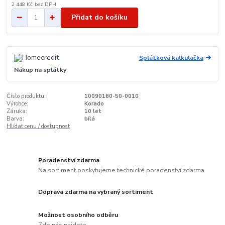
2 448 Kč
bez DPH
Přidat do košíku
Splátková kalkulačka
Nákup na splátky
Číslo produktu:
10090160-50-0010
Výrobce:
Korado
Záruka:
10 let
Barva:
bílá
Hlídat cenu / dostupnost
Poradenství zdarma
Na sortiment poskytujeme technické poradenství zdarma
Doprava zdarma na vybraný sortiment
Možnost osobního odběru
Zde nás najdete