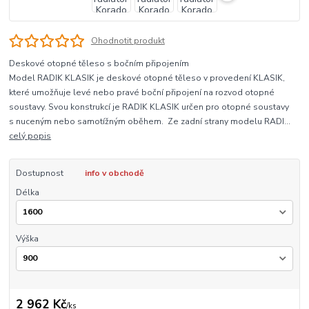
Ohodnotit produkt
Deskové otopné těleso s bočním připojením
Model RADIK KLASIK je deskové otopné těleso v provedení KLASIK,
které umožňuje levé nebo pravé boční připojení na rozvod otopné
soustavy. Svou konstrukcí je RADIK KLASIK určen pro otopné soustavy
s nuceným nebo samotížným oběhem. Ze zadní strany modelu RADI...
celý popis
Dostupnost
info v obchodě
Délka
Výška
2 962 Kč
/
ks