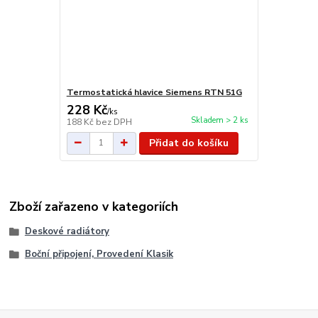
Termostatická hlavice Siemens RTN 51G
228 Kč
/
ks
Skladem > 2 ks
188 Kč
bez DPH
Přidat do košíku
Zboží zařazeno v kategoriích
Deskové radiátory
Boční připojení, Provedení Klasik