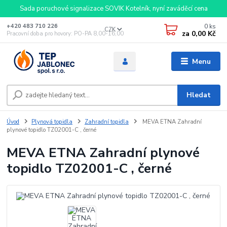
Sada poruchové signalizace SOVIK Kotelník, nyní zaváděcí cena
0
ks
+420 483 710 226
CZK
za
0,00 Kč
Pracovní doba pro hovory: PO-PA 8,00-16,00
Menu
Hledat
Úvod
Plynová topidla
Zahradní topidla
MEVA ETNA Zahradní
plynové topidlo TZ02001-C , černé
MEVA ETNA Zahradní plynové
topidlo TZ02001-C , černé