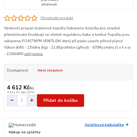
Ohodnotit produkt
Venkovní propan-butanové topidlo.Vybaveno kolečky pro snadné
přemísťování.Dodávají se včetně regulátoru tlaku a hadice.Topidla jsou
vybavena POJISTNÝM VENTILEM, který při pádu uzavře přívod plynu!
Výkon (kW) - 13Váha (kg) - 22,8Spotřeba (g/hod) - 870Rozměry (š x h x v)
- 2200x800
celý popis
Dostupnost
Není skladem
4 612 Kč
/
ks
3 812 Kč
bez DPH
Přidat do košíku
Splátková kalkulačka
Nákup na splátky