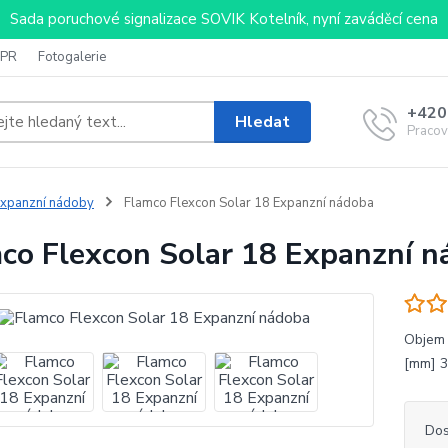
Sada poruchové signalizace SOVIK Kotelník, nyní zaváděcí cena
PR
Fotogalerie
+420
Hledat
Pracov
xpanzní nádoby
Flamco Flexcon Solar 18 Expanzní nádoba
co Flexcon Solar 18 Expanzní 
Objem 
[mm] 3
Dos