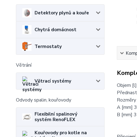
Detektory plynů a kouře
Chytrá domácnost
Termostaty
Kompl
Větrání
Komple
Větrací systémy
Objem [l
Přednasta
Rozmĕry
Odvody spalin, kouřovody
A [mm] 
Flexibilní spalinový
B [mm] 
systém RenoFLEX
Kouřovody pro kotle na
Připojení