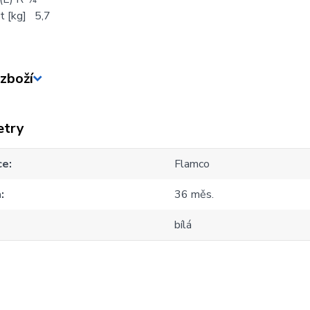
 [kg] 5,7
zboží
etry
ce
Flamco
a
36 měs.
bílá