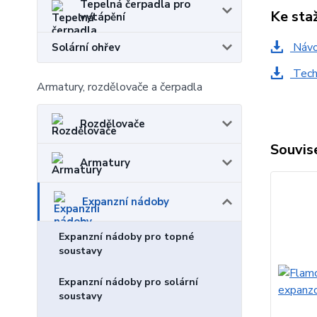
Tepelná čerpadla pro
Ke sta
vytápění
Návo
Solární ohřev
Techn
Armatury, rozdělovače a čerpadla
Rozdělovače
Souvise
Armatury
Expanzní nádoby
Expanzní nádoby pro topné
soustavy
Expanzní nádoby pro solární
soustavy