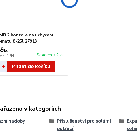
MB 2 konzole na uchycení
matu 8-25l 27913
č
/
ks
Skladem > 2 ks
ez DPH
Přidat do košíku
zařazeno v kategoriích
zní nádoby
Příslušenství pro solární
Expa
potrubí
solá