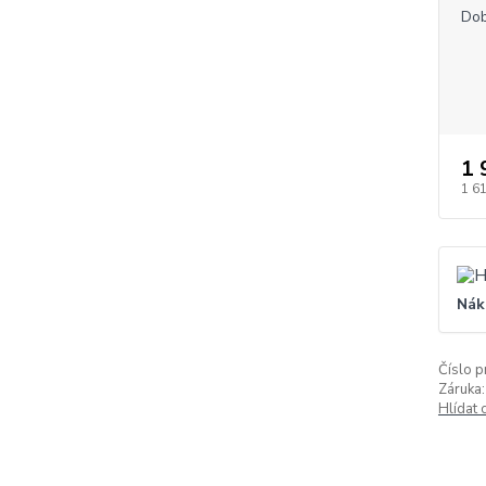
Dob
1 
1 6
Nák
Číslo p
Záruka:
Hlídat 