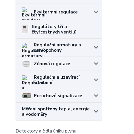
Ekvitermní regulace
Regulátory tří a
čtyřcestných ventilů
Regulační armatury a
servopohony
Zónová regulace
Regulační a uzavírací
šroubení
Poruchové signalizace
Měření spotřeby tepla, energie
a vodoměry
Detektory a čidla úniku plynu