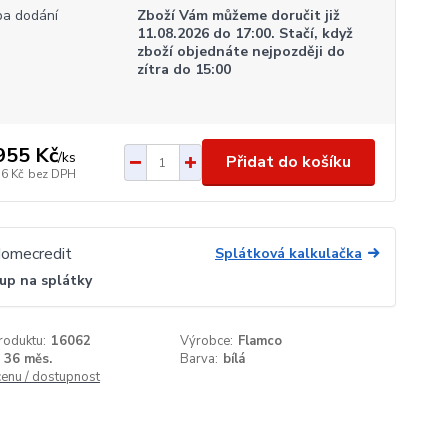
a dodání
Zboží Vám můžeme doručit již
11.08.2026 do 17:00. Stačí, když
zboží objednáte nejpozději do
zítra do 15:00
955 Kč
/
ks
Přidat do košíku
16 Kč
bez DPH
Splátková kalkulačka
up na splátky
roduktu:
16062
Výrobce:
Flamco
36 měs.
Barva:
bílá
cenu / dostupnost