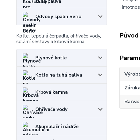
tuhá paliva
Hmotnost
Odvody spalin Serio
Původ 
Kotle, tepelná čerpadla, ohřívače vody,
solární sestavy a krbová kamna
Param
Plynové kotle
Výrob
Kotle na tuhá paliva
Záruk
Krbová kamna
Barva
Ohřívače vody
Akumulační nádrže