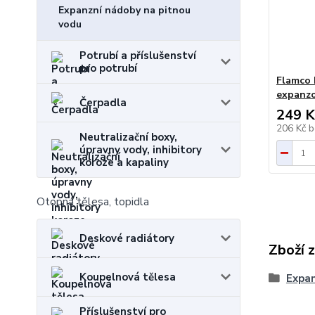
Expanzní nádoby na pitnou
vodu
Potrubí a příslušenství
pro potrubí
Flamco 
expanzo
Čerpadla
249 K
206 Kč
b
Neutralizační boxy,
úpravny vody, inhibitory
koroze a kapaliny
Otopná tělesa, topidla
Deskové radiátory
Zboží 
Koupelnová tělesa
Expan
Příslušenství pro