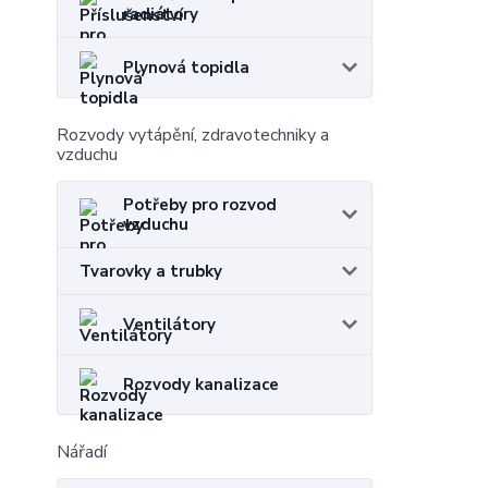
radiátory
Plynová topidla
Rozvody vytápění, zdravotechniky a
vzduchu
Potřeby pro rozvod
vzduchu
Tvarovky a trubky
Ventilátory
Rozvody kanalizace
Nářadí