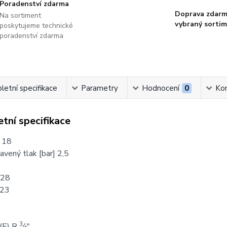
Poradenství zdarma
Doprava zdarm
Na sortiment
vybraný sorti
poskytujeme technické
poradenství zdarma
etní specifikace
Parametry
Hodnocení
0
Ko
tní specifikace
] 18
vený tlak [bar] 2,5
328
323
3
 (E) R
⁄
4
"