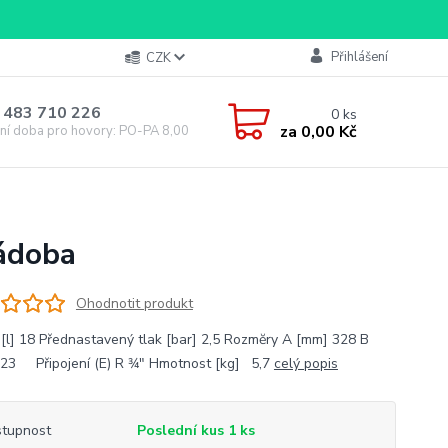
Přihlášení
CZK
 483 710 226
0
ks
za
0,00 Kč
ní doba pro hovory: PO-PA 8,00-16,00
nádoba
Ohodnotit produkt
[l] 18 Přednastavený tlak [bar] 2,5 Rozmĕry A [mm] 328 B
23 Připojení (E) R 3⁄4" Hmotnost [kg] 5,7
celý popis
tupnost
Poslední kus 1 ks