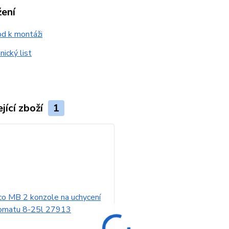
žení
d k montáži
ický list
jící zboží
1