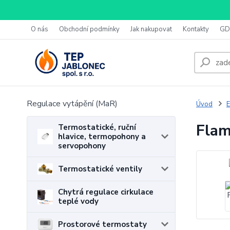
O nás
Obchodní podmínky
Jak nakupovat
Kontakty
GD
Regulace vytápění (MaR)
Úvod
E
Flam
Termostatické, ruční
hlavice, termopohony a
servopohony
Termostatické ventily
Chytrá regulace cirkulace
teplé vody
Prostorové termostaty