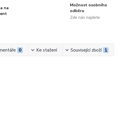
Možnost osobního
a na
odběru
ment
Zde nás najdete
mentáře
0
Ke stažení
Související zboží
1