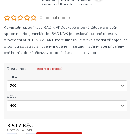
Ohodnotit produkt
Kompletní specifikace RADIK VKDeskové otopné těleso s pravým
spodním připojenímModel RADIK VK je deskové otopné těleso v
provedení VENTIL KOMPAKT, které umožňuje pravé spodní připojení na
otopnou soustavu s nuceným oběhem. Ze zadní strany jsou přivařeny
dvě horní a dolní příchytky, otopná tělesa o ...
celý popis
Dostupnost
info v obchodě
Délka
Výška
3 517 Kč
/
ks
2 907 Kč
bez DPH