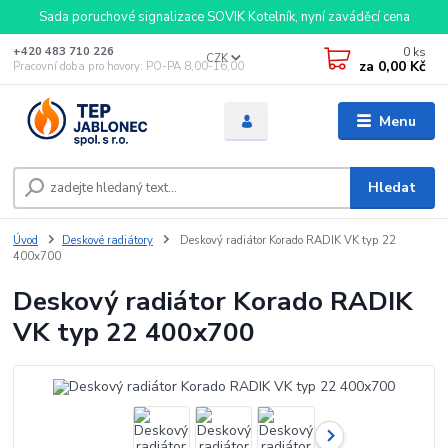
Sada poruchové signalizace SOVIK Kotelník, nyní zaváděcí cena
0
ks
+420 483 710 226
CZK
za
0,00 Kč
Pracovní doba pro hovory: PO-PA 8,00-16,00
Menu
Hledat
Úvod
Deskové radiátory
Deskový radiátor Korado RADIK VK typ 22
400x700
Deskový radiátor Korado RADIK
VK typ 22 400x700