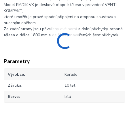
Model RADIK VK je deskové otopné těleso v provedení VENTIL
KOMPAKT,
které umožňuje pravé spodní připojení na otopnou soustavu s
nuceným oběhem.
Ze zadní strany jsou přivařeny dvě horní a dolní příchytky, otopná
tělesa o délce 1800 mm a delší mají navařených šest příchytek.
Parametry
Výrobce
Korado
Záruka
10 let
Barva
bílá