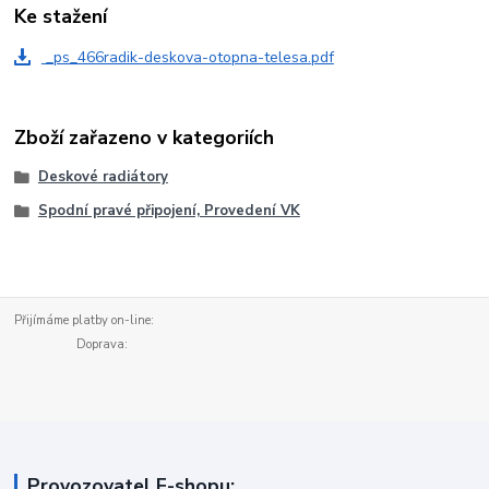
Ke stažení
_ps_466radik-deskova-otopna-telesa.pdf
Zboží zařazeno v kategoriích
Deskové radiátory
Spodní pravé připojení, Provedení VK
Přijímáme platby on-line:
Doprava:
Provozovatel E-shopu: