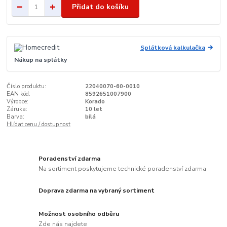
Přidat do košíku
Splátková kalkulačka
Nákup na splátky
Číslo produktu:
22040070-60-0010
EAN kód:
8592651007900
Výrobce:
Korado
Záruka:
10 let
Barva:
bílá
Hlídat cenu / dostupnost
Poradenství zdarma
Na sortiment poskytujeme technické poradenství zdarma
Doprava zdarma na vybraný sortiment
Možnost osobního odběru
Zde nás najdete