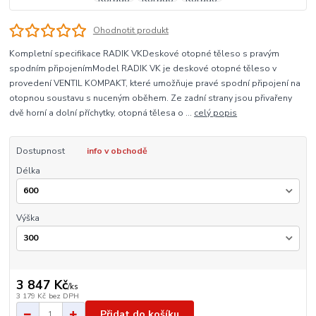
Ohodnotit produkt
Kompletní specifikace RADIK VKDeskové otopné těleso s pravým
spodním připojenímModel RADIK VK je deskové otopné těleso v
provedení VENTIL KOMPAKT, které umožňuje pravé spodní připojení na
otopnou soustavu s nuceným oběhem. Ze zadní strany jsou přivařeny
dvě horní a dolní příchytky, otopná tělesa o ...
celý popis
Dostupnost
info v obchodě
Délka
Výška
3 847 Kč
/
ks
3 179 Kč
bez DPH
Přidat do košíku