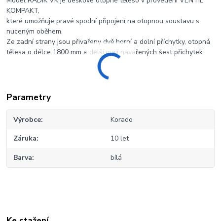
Model RADIK VK je deskové otopné těleso v provedení VENTIL
KOMPAKT,
které umožňuje pravé spodní připojení na otopnou soustavu s
nuceným oběhem.
Ze zadní strany jsou přivařeny dvě horní a dolní příchytky, otopná
tělesa o délce 1800 mm a delší mají navařených šest příchytek.
Parametry
Výrobce
Korado
Záruka
10 let
Barva
bílá
Ke stažení