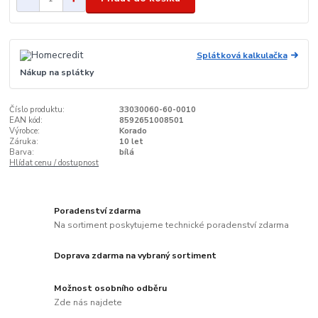
Splátková kalkulačka
Nákup na splátky
Číslo produktu:
33030060-60-0010
EAN kód:
8592651008501
Výrobce:
Korado
Záruka:
10 let
Barva:
bílá
Hlídat cenu / dostupnost
Poradenství zdarma
Na sortiment poskytujeme technické poradenství zdarma
Doprava zdarma na vybraný sortiment
Možnost osobního odběru
Zde nás najdete