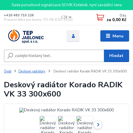
Sada poruchové signalizace SOVIK Kotelník, nyní zaváděcí cena
0
ks
+420 483 710 226
CZK
za
0,00 Kč
Pracovní doba pro hovory: PO-PA 8,00-16,00
Menu
Hledat
Úvod
Deskové radiátory
Deskový radiátor Korado RADIK VK 33 300x600
Deskový radiátor Korado RADIK
VK 33 300x600