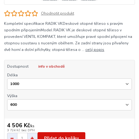
Ohodnotit produkt
Kompletní specifikace RADIK VKDeskové otopné těleso s pravým
spodním připojenímModel RADIK VK je deskové otopné těleso v
provedení VENTIL KOMPAKT, které umožňuje pravé spodní připojení na
otopnou soustavu s nuceným oběhem. Ze zadní strany jsou přivařeny
dvě horní a dolní příchytky, otopná tělesa o ...
celý popis
Dostupnost
info v obchodě
Délka
Výška
4 506 Kč
/
ks
3 724 Kč
bez DPH
Přidat do košíku