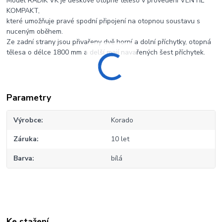
Model RADIK VK je deskové otopné těleso v provedení VENTIL
KOMPAKT,
které umožňuje pravé spodní připojení na otopnou soustavu s
nuceným oběhem.
Ze zadní strany jsou přivařeny dvě horní a dolní příchytky, otopná
tělesa o délce 1800 mm a delší mají navařených šest příchytek.
Parametry
Výrobce
Korado
Záruka
10 let
Barva
bílá
Ke stažení