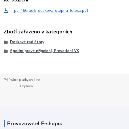
_ps_466radik-deskova-otopna-telesa.pdf
Zboží zařazeno v kategoriích
Deskové radiátory
Spodní pravé připojení, Provedení VK
Přijímáme platby on-line:
Doprava:
Provozovatel E-shopu: