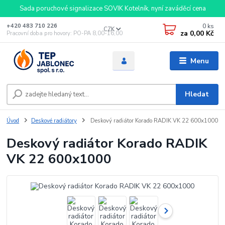
Sada poruchové signalizace SOVIK Kotelník, nyní zaváděcí cena
0
ks
+420 483 710 226
CZK
za
0,00 Kč
Pracovní doba pro hovory: PO-PA 8,00-16,00
Menu
Hledat
Úvod
Deskové radiátory
Deskový radiátor Korado RADIK VK 22 600x1000
Deskový radiátor Korado RADIK
VK 22 600x1000