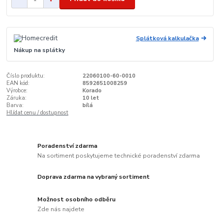
Splátková kalkulačka
Nákup na splátky
Číslo produktu:
22060100-60-0010
EAN kód:
8592651008259
Výrobce:
Korado
Záruka:
10 let
Barva:
bílá
Hlídat cenu / dostupnost
Poradenství zdarma
Na sortiment poskytujeme technické poradenství zdarma
Doprava zdarma na vybraný sortiment
Možnost osobního odběru
Zde nás najdete