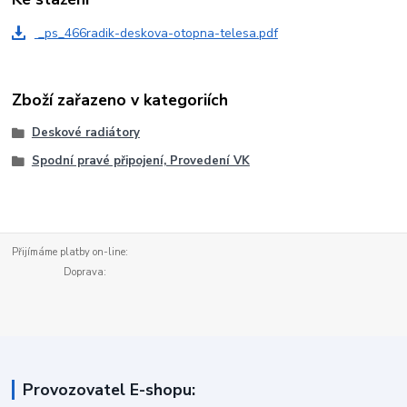
_ps_466radik-deskova-otopna-telesa.pdf
Zboží zařazeno v kategoriích
Deskové radiátory
Spodní pravé připojení, Provedení VK
Přijímáme platby on-line:
Doprava:
Provozovatel E-shopu: