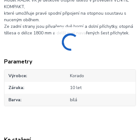
Model RADIK VK je deskové otopné těleso v provedení VENTIL
KOMPAKT,
které umožňuje pravé spodní připojení na otopnou soustavu s
nuceným oběhem.
Ze zadní strany jsou přivařeny dvě horní a dolní příchytky, otopná
tělesa o délce 1800 mm a delší mají navařených šest příchytek.
Parametry
Výrobce
Korado
Záruka
10 let
Barva
bílá
Ke stažení