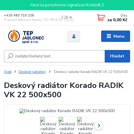
Akce na poruchovou signalizaci Kotelník 2
0
ks
+420 483 710 226
CZK
za
0,00 Kč
Pracovní doba pro hovory: PO-PA 8,00-16,00
Menu
Hledat
Úvod
Deskové radiátory
Deskový radiátor Korado RADIK VK 22 500x500
Deskový radiátor Korado RADIK
VK 22 500x500