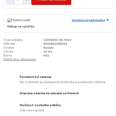
Splátková kalkulačka
Nákup na splátky
Číslo produktu:
22050050-60-0010
EAN kód:
8592651008044
Výrobce:
Korado
Záruka:
10 let
Barva:
bílá
Hlídat cenu / dostupnost
Poradenství zdarma
Na sortiment poskytujeme technické poradenství zdarma
Doprava zdarma na vybraný sortiment
Možnost osobního odběru
Zde nás najdete