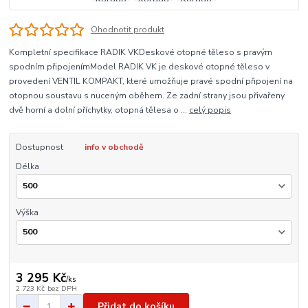
Ohodnotit produkt
Kompletní specifikace RADIK VKDeskové otopné těleso s pravým
spodním připojenímModel RADIK VK je deskové otopné těleso v
provedení VENTIL KOMPAKT, které umožňuje pravé spodní připojení na
otopnou soustavu s nuceným oběhem. Ze zadní strany jsou přivařeny
dvě horní a dolní příchytky, otopná tělesa o ...
celý popis
Dostupnost
info v obchodě
Délka
Výška
3 295 Kč
/
ks
2 723 Kč
bez DPH
Přidat do košíku