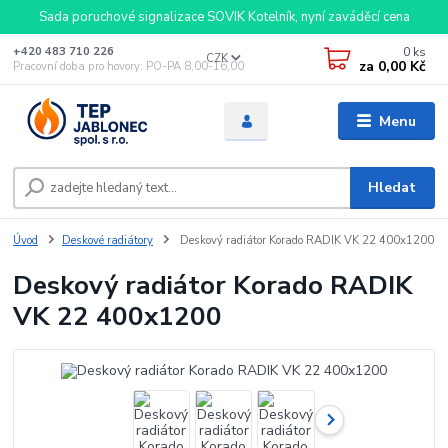
Sada poruchové signalizace SOVIK Kotelník, nyní zaváděcí cena
0
ks
+420 483 710 226
CZK
za
0,00 Kč
Pracovní doba pro hovory: PO-PA 8,00-16,00
Menu
Hledat
Úvod
Deskové radiátory
Deskový radiátor Korado RADIK VK 22 400x1200
Deskový radiátor Korado RADIK
VK 22 400x1200