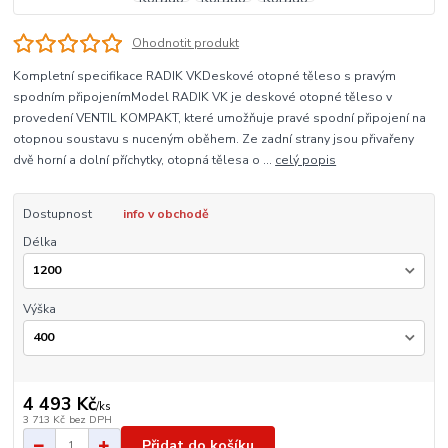
Ohodnotit produkt
Kompletní specifikace RADIK VKDeskové otopné těleso s pravým
spodním připojenímModel RADIK VK je deskové otopné těleso v
provedení VENTIL KOMPAKT, které umožňuje pravé spodní připojení na
otopnou soustavu s nuceným oběhem. Ze zadní strany jsou přivařeny
dvě horní a dolní příchytky, otopná tělesa o ...
celý popis
Dostupnost
info v obchodě
Délka
Výška
4 493 Kč
/
ks
3 713 Kč
bez DPH
Přidat do košíku