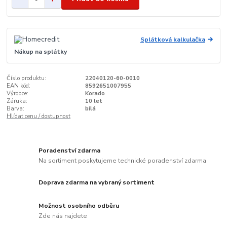
Splátková kalkulačka
Nákup na splátky
Číslo produktu:
22040120-60-0010
EAN kód:
8592651007955
Výrobce:
Korado
Záruka:
10 let
Barva:
bílá
Hlídat cenu / dostupnost
Poradenství zdarma
Na sortiment poskytujeme technické poradenství zdarma
Doprava zdarma na vybraný sortiment
Možnost osobního odběru
Zde nás najdete