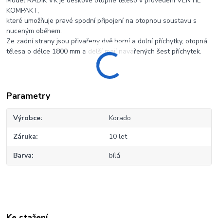
Model RADIK VK je deskové otopné těleso v provedení VENTIL
KOMPAKT,
které umožňuje pravé spodní připojení na otopnou soustavu s
nuceným oběhem.
Ze zadní strany jsou přivařeny dvě horní a dolní příchytky, otopná
tělesa o délce 1800 mm a delší mají navařených šest příchytek.
Parametry
Výrobce
Korado
Záruka
10 let
Barva
bílá
Ke stažení