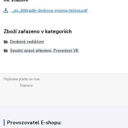
_ps_466radik-deskova-otopna-telesa.pdf
Zboží zařazeno v kategoriích
Deskové radiátory
Spodní pravé připojení, Provedení VK
Přijímáme platby on-line:
Doprava:
Provozovatel E-shopu: