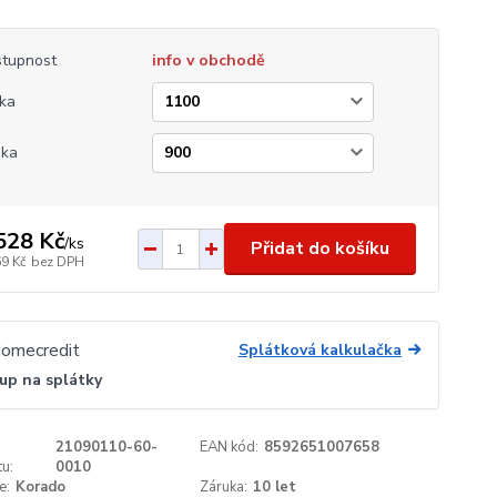
tupnost
info v obchodě
ka
ška
528 Kč
/
ks
Přidat do košíku
69 Kč
bez DPH
Splátková kalkulačka
up na splátky
21090110-60-
EAN kód:
8592651007658
u:
0010
e:
Korado
Záruka:
10 let