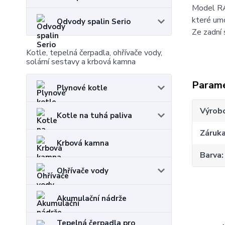
Model RA
které um
Odvody spalin Serio
Ze zadní 
Kotle, tepelná čerpadla, ohřívače vody,
solární sestavy a krbová kamna
Param
Plynové kotle
Výrob
Kotle na tuhá paliva
Záruk
Krbová kamna
Barva
Ohřívače vody
Akumulační nádrže
Tepelná čerpadla pro