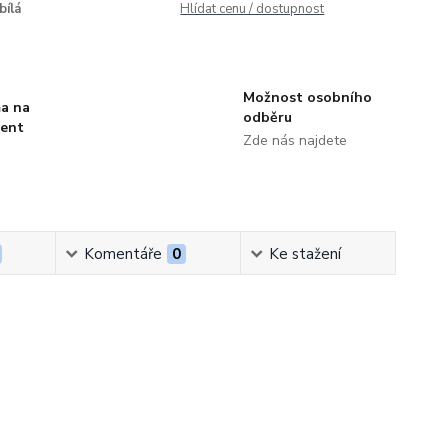
bílá
Hlídat cenu / dostupnost
Možnost osobního
a na
odběru
ment
Zde nás najdete
Komentáře
0
Ke stažení