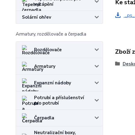
Ke sta
vytápění
_ps_
Solární ohřev
Armatury, rozdělovače a čerpadla
Rozdělovače
Zboží 
Desko
Armatury
Expanzní nádoby
Potrubí a příslušenství
pro potrubí
Čerpadla
Neutralizační boxy,