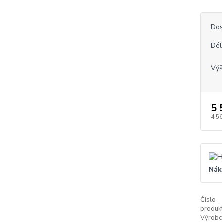
Dos
Dél
Vý
5 
4 5
Nák
Číslo
produkt
Výrobc