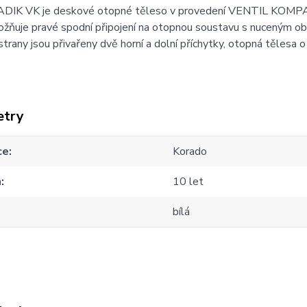
DIK VK je deskové otopné těleso v provedení VENTIL KOMP
ožňuje pravé spodní připojení na otopnou soustavu s nuceným 
strany jsou přivařeny dvě horní a dolní příchytky, otopná tělesa
etry
ce
Korado
a
10 let
bílá