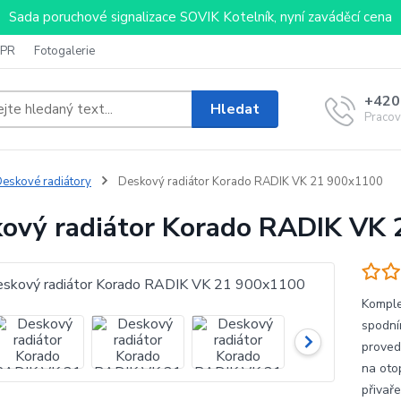
Sada poruchové signalizace SOVIK Kotelník, nyní zaváděcí cena
PR
Fotogalerie
+420
Hledat
Pracov
eskové radiátory
Deskový radiátor Korado RADIK VK 21 900x1100
ový radiátor Korado RADIK VK
Komple
spodní
proved
na oto
přivaře