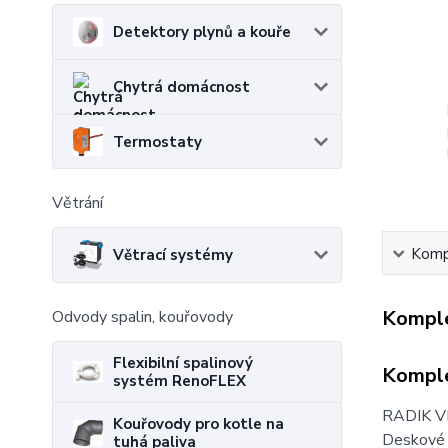
Detektory plynů a kouře
Chytrá domácnost
Termostaty
Větrání
Kompl
Větrací systémy
Komple
Odvody spalin, kouřovody
Flexibilní spalinový
Komple
systém RenoFLEX
RADIK V
Kouřovody pro kotle na
Deskové 
tuhá paliva