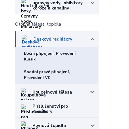
úpravny vody, inhibitory
koroze a kapaliny
Otopná tělesa, topidla
Deskové radiátory
Boční připojení, Provedení
Klasik
Spodní pravé připojení,
Provedení VK
Koupelnová tělesa
Příslušenství pro
radiátory
Plynová topidla