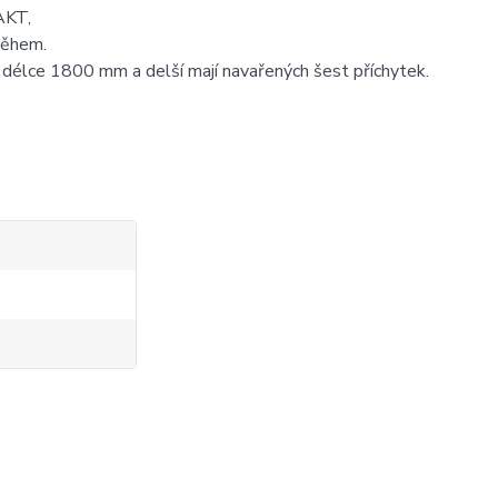
AKT,
oběhem.
 o délce 1800 mm a delší mají navařených šest příchytek.