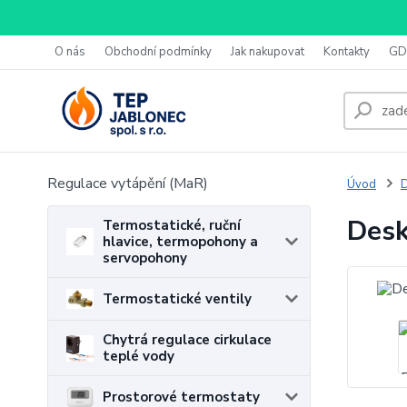
O nás
Obchodní podmínky
Jak nakupovat
Kontakty
GD
Regulace vytápění (MaR)
Úvod
D
Desk
Termostatické, ruční
hlavice, termopohony a
servopohony
Termostatické ventily
Chytrá regulace cirkulace
teplé vody
Prostorové termostaty