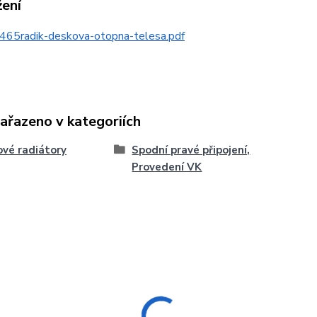
žení
465radik-deskova-otopna-telesa.pdf
zařazeno v kategoriích
vé radiátory
Spodní pravé připojení,
Provedení VK