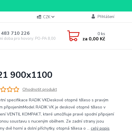
Přihlášení
CZK
 483 710 226
0
ks
za
0,00 Kč
ní doba pro hovory: PO-PA 8,00-16,00
 21 900x1100
Ohodnotit produkt
tní specifikace RADIK VKDeskové otopné těleso s pravým
m připojenímModel RADIK VK je deskové otopné těleso v
ení VENTIL KOMPAKT, které umožňuje pravé spodní připojení
pnou soustavu s nuceným oběhem. Ze zadní strany jsou
ny dvě horní a dolní příchytky, otopná tělesa o ...
celý popis