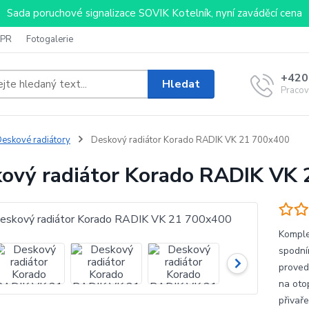
Sada poruchové signalizace SOVIK Kotelník, nyní zaváděcí cena
PR
Fotogalerie
+420
Hledat
Pracov
eskové radiátory
Deskový radiátor Korado RADIK VK 21 700x400
ový radiátor Korado RADIK VK
Komple
spodní
proved
na oto
přivaře