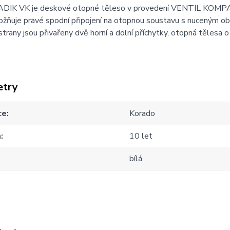
DIK VK je deskové otopné těleso v provedení VENTIL KOMP
ožňuje pravé spodní připojení na otopnou soustavu s nuceným 
strany jsou přivařeny dvě horní a dolní příchytky, otopná tělesa
etry
ce
Korado
a
10 let
bílá