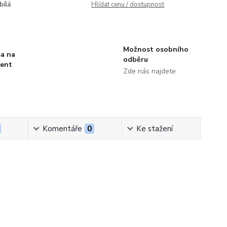
bílá
Hlídat cenu / dostupnost
Možnost osobního
a na
odběru
ment
Zde nás najdete
Komentáře
0
Ke stažení