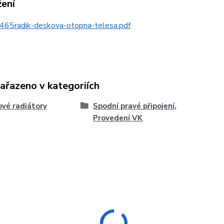
žení
465radik-deskova-otopna-telesa.pdf
zařazeno v kategoriích
vé radiátory
Spodní pravé připojení,
Provedení VK