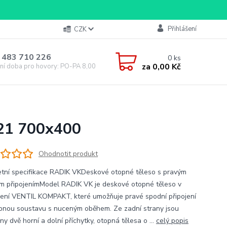
Přihlášení
CZK
 483 710 226
0
ks
za
0,00 Kč
ní doba pro hovory: PO-PA 8,00-16,00
 21 700x400
Ohodnotit produkt
tní specifikace RADIK VKDeskové otopné těleso s pravým
m připojenímModel RADIK VK je deskové otopné těleso v
ení VENTIL KOMPAKT, které umožňuje pravé spodní připojení
pnou soustavu s nuceným oběhem. Ze zadní strany jsou
ny dvě horní a dolní příchytky, otopná tělesa o ...
celý popis