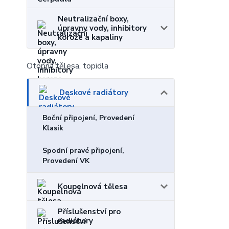
Neutralizační boxy,
úpravny vody, inhibitory
koroze a kapaliny
Otopná tělesa, topidla
Deskové radiátory
Boční připojení, Provedení
Klasik
Spodní pravé připojení,
Provedení VK
Koupelnová tělesa
Příslušenství pro
radiátory