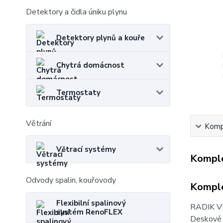
Detektory a čidla úniku plynu
Detektory plynů a kouře
Chytrá domácnost
Termostaty
Větrání
Kompl
Větrací systémy
Komple
Odvody spalin, kouřovody
Komple
Flexibilní spalinový
RADIK V
systém RenoFLEX
Deskové 