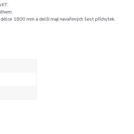
AKT,
oběhem.
 o délce 1800 mm a delší mají navařených šest příchytek.