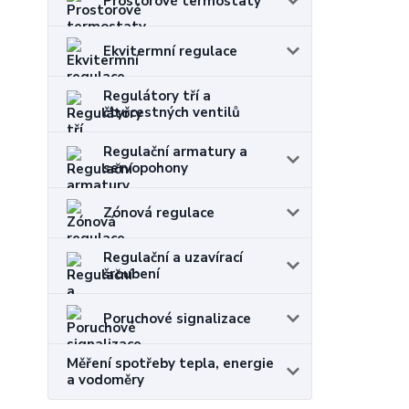
Prostorové termostaty
Ekvitermní regulace
Regulátory tří a
čtyřcestných ventilů
Regulační armatury a
servopohony
Zónová regulace
Regulační a uzavírací
šroubení
Poruchové signalizace
Měření spotřeby tepla, energie
a vodoměry