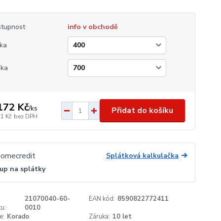
tupnost
info v obchodě
ka
ška
172 Kč
/
ks
Přidat do košíku
21 Kč
bez DPH
Splátková kalkulačka
up na splátky
21070040-60-
EAN kód:
8590822772411
u:
0010
e:
Korado
Záruka:
10 let