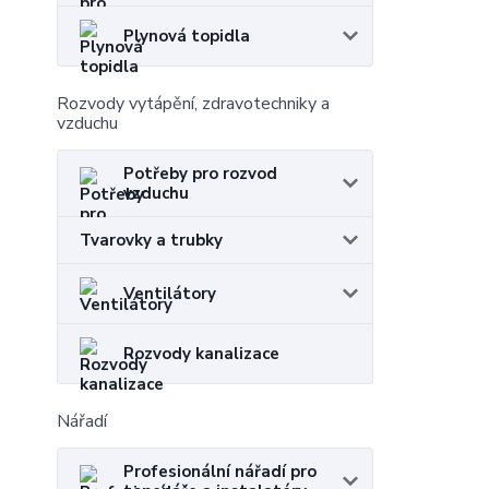
Plynová topidla
Rozvody vytápění, zdravotechniky a
vzduchu
Potřeby pro rozvod
vzduchu
Tvarovky a trubky
Ventilátory
Rozvody kanalizace
Nářadí
Profesionální nářadí pro