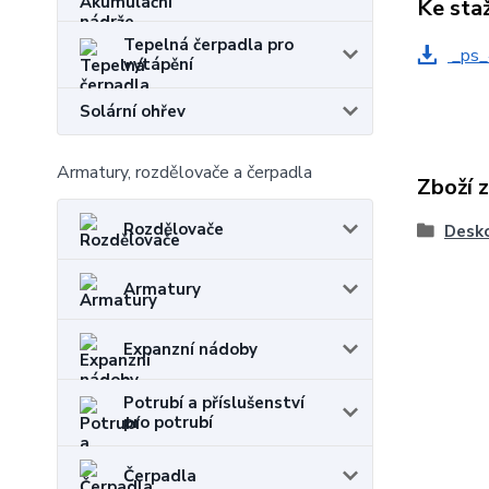
Ke sta
Tepelná čerpadla pro
_ps_
vytápění
Solární ohřev
Armatury, rozdělovače a čerpadla
Zboží 
Rozdělovače
Desko
Armatury
Expanzní nádoby
Potrubí a příslušenství
pro potrubí
Čerpadla