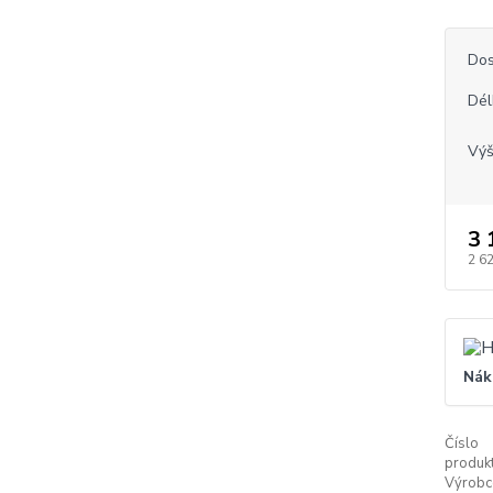
Dos
Dél
Vý
3 
2 6
Nák
Číslo
produkt
Výrobc