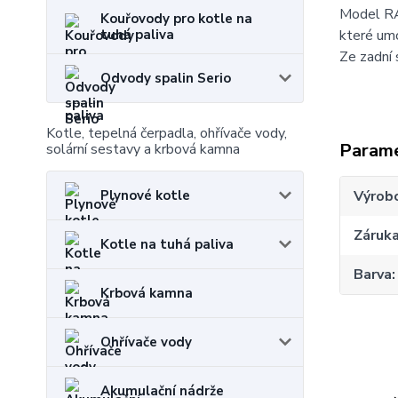
Model RA
Kouřovody pro kotle na
tuhá paliva
které um
Ze zadní 
Odvody spalin Serio
Kotle, tepelná čerpadla, ohřívače vody,
Param
solární sestavy a krbová kamna
Plynové kotle
Výrob
Záruk
Kotle na tuhá paliva
Barva
Krbová kamna
Ohřívače vody
Akumulační nádrže