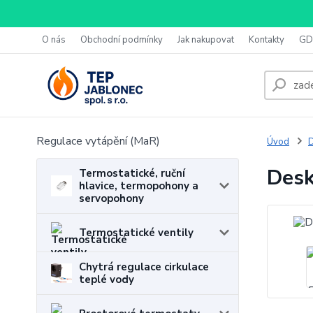
O nás
Obchodní podmínky
Jak nakupovat
Kontakty
GD
Regulace vytápění (MaR)
Úvod
D
Desk
Termostatické, ruční
hlavice, termopohony a
servopohony
Termostatické ventily
Chytrá regulace cirkulace
teplé vody