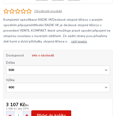
Ohodnotit produkt
Kompletní specifikace RADIK VKDeskové otopné těleso s pravým
spodním připojenímModel RADIK VK je deskové otopné těleso v
provedení VENTIL KOMPAKT, které umožňuje pravé spodní připojení na
otopnou soustavu s nuceným oběhem. Ze zadní strany jsou přivařeny
dvě horní a dolní příchytky, otopná tělesa o ...
celý popis
Dostupnost
info v obchodě
Délka
Výška
3 107 Kč
/
ks
2 568 Kč
bez DPH
Přidat do košíku