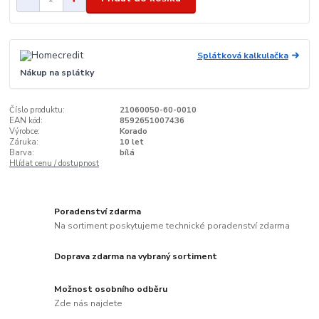
Splátková kalkulačka
Nákup na splátky
Číslo produktu:
21060050-60-0010
EAN kód:
8592651007436
Výrobce:
Korado
Záruka:
10 let
Barva:
bílá
Hlídat cenu / dostupnost
Poradenství zdarma
Na sortiment poskytujeme technické poradenství zdarma
Doprava zdarma na vybraný sortiment
Možnost osobního odběru
Zde nás najdete