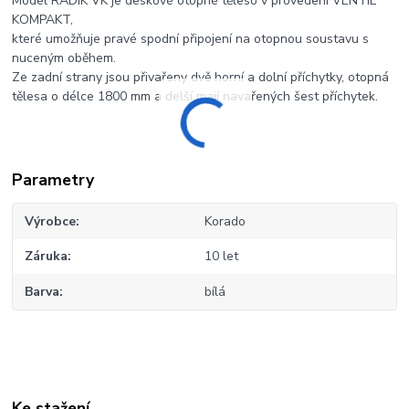
Model RADIK VK je deskové otopné těleso v provedení VENTIL
KOMPAKT,
které umožňuje pravé spodní připojení na otopnou soustavu s
nuceným oběhem.
Ze zadní strany jsou přivařeny dvě horní a dolní příchytky, otopná
tělesa o délce 1800 mm a delší mají navařených šest příchytek.
Parametry
Výrobce
Korado
Záruka
10 let
Barva
bílá
Ke stažení