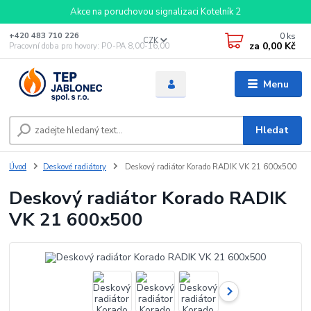
Akce na poruchovou signalizaci Kotelník 2
0
ks
+420 483 710 226
CZK
za
0,00 Kč
Pracovní doba pro hovory: PO-PA 8,00-16,00
Menu
Hledat
Úvod
Deskové radiátory
Deskový radiátor Korado RADIK VK 21 600x500
Deskový radiátor Korado RADIK
VK 21 600x500