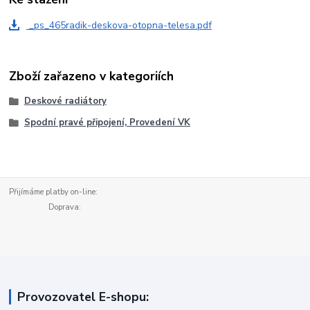
_ps_465radik-deskova-otopna-telesa.pdf
Zboží zařazeno v kategoriích
Deskové radiátory
Spodní pravé připojení, Provedení VK
Přijímáme platby on-line:
Doprava:
Provozovatel E-shopu: