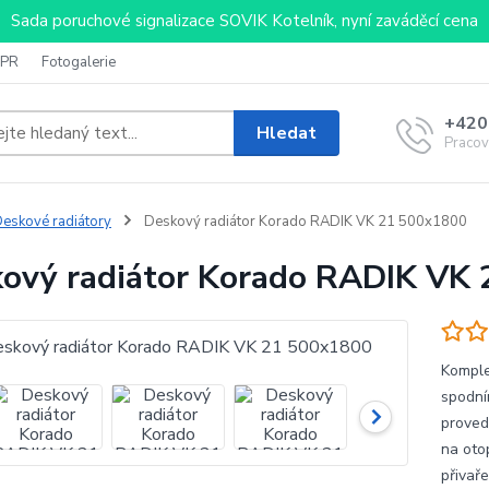
Sada poruchové signalizace SOVIK Kotelník, nyní zaváděcí cena
PR
Fotogalerie
+420
Hledat
Pracov
eskové radiátory
Deskový radiátor Korado RADIK VK 21 500x1800
ový radiátor Korado RADIK VK
Komple
spodní
proved
na oto
přivaře