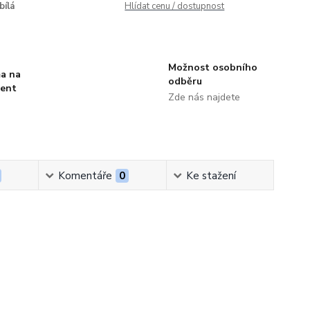
bílá
Hlídat cenu / dostupnost
Možnost osobního
a na
odběru
ment
Zde nás najdete
Komentáře
0
Ke stažení