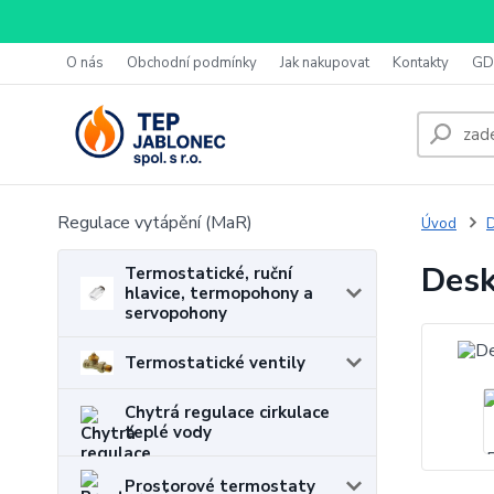
O nás
Obchodní podmínky
Jak nakupovat
Kontakty
GD
Regulace vytápění (MaR)
Úvod
D
Desk
Termostatické, ruční
hlavice, termopohony a
servopohony
Termostatické ventily
Chytrá regulace cirkulace
teplé vody
Prostorové termostaty