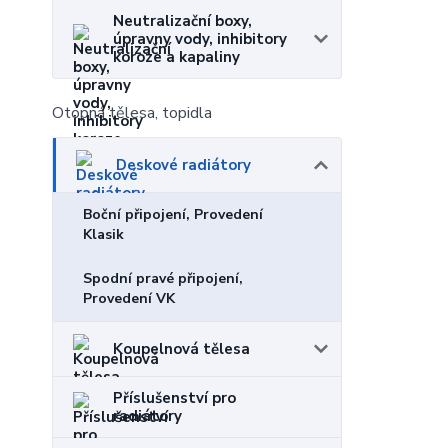
Neutralizační boxy,
úpravny vody, inhibitory
koroze a kapaliny
Otopná tělesa, topidla
Deskové radiátory
Boční připojení, Provedení
Klasik
Spodní pravé připojení,
Provedení VK
Koupelnová tělesa
Příslušenství pro
radiátory