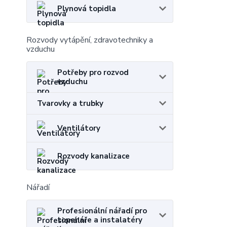
Plynová topidla
Rozvody vytápění, zdravotechniky a
vzduchu
Potřeby pro rozvod
vzduchu
Tvarovky a trubky
Ventilátory
Rozvody kanalizace
Nářadí
Profesionální nářadí pro
topenáře a instalatéry