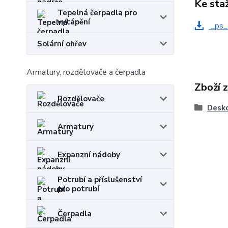
Ke sta
Tepelná čerpadla pro
vytápění
_ps_
Solární ohřev
Armatury, rozdělovače a čerpadla
Zboží 
Rozdělovače
Desko
Armatury
Expanzní nádoby
Potrubí a příslušenství
pro potrubí
Čerpadla