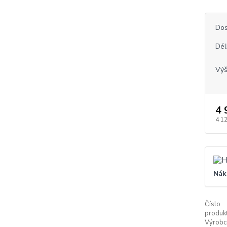
Dos
Dél
Vý
4 
4 1
Nák
Číslo
produkt
Výrobc