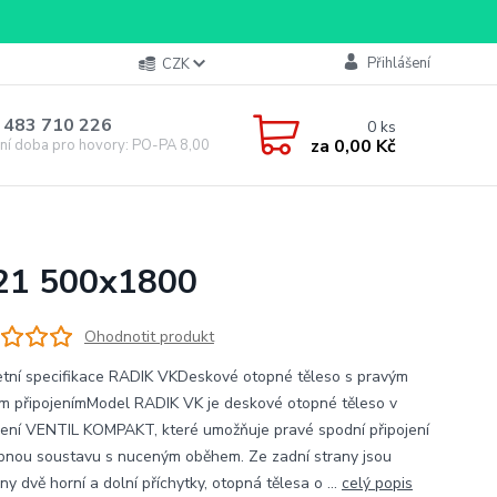
Přihlášení
CZK
 483 710 226
0
ks
za
0,00 Kč
ní doba pro hovory: PO-PA 8,00-16,00
 21 500x1800
Ohodnotit produkt
tní specifikace RADIK VKDeskové otopné těleso s pravým
m připojenímModel RADIK VK je deskové otopné těleso v
ení VENTIL KOMPAKT, které umožňuje pravé spodní připojení
pnou soustavu s nuceným oběhem. Ze zadní strany jsou
ny dvě horní a dolní příchytky, otopná tělesa o ...
celý popis