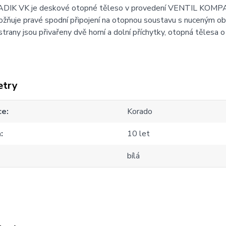
DIK VK je deskové otopné těleso v provedení VENTIL KOMP
ožňuje pravé spodní připojení na otopnou soustavu s nuceným 
strany jsou přivařeny dvě horní a dolní příchytky, otopná tělesa
etry
ce
Korado
a
10 let
bílá