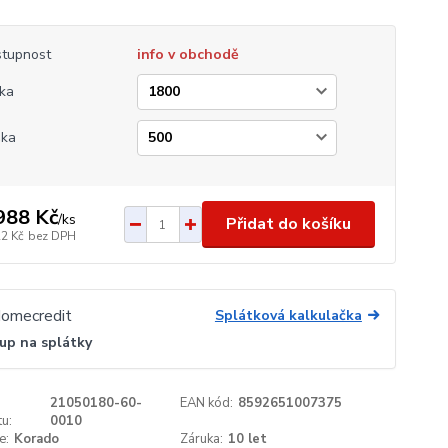
tupnost
info v obchodě
ka
ška
988 Kč
/
ks
Přidat do košíku
22 Kč
bez DPH
Splátková kalkulačka
up na splátky
21050180-60-
EAN kód:
8592651007375
u:
0010
e:
Korado
Záruka:
10 let