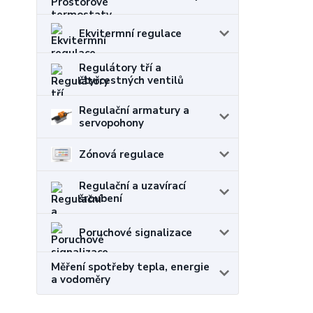
Ekvitermní regulace
Regulátory tří a
čtyřcestných ventilů
Regulační armatury a
servopohony
Zónová regulace
Regulační a uzavírací
šroubení
Poruchové signalizace
Měření spotřeby tepla, energie
a vodoměry