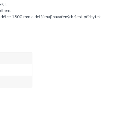
AKT,
oběhem.
 o délce 1800 mm a delší mají navařených šest příchytek.