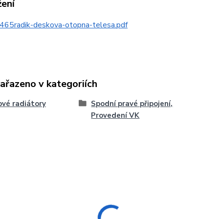
žení
465radik-deskova-otopna-telesa.pdf
zařazeno v kategoriích
vé radiátory
Spodní pravé připojení,
Provedení VK