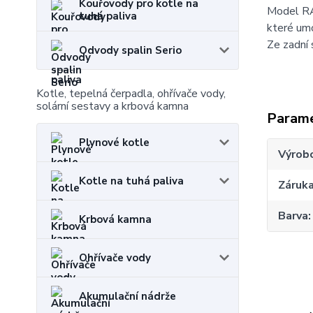
Kouřovody pro kotle na
Model RA
tuhá paliva
které um
Ze zadní 
Odvody spalin Serio
Kotle, tepelná čerpadla, ohřívače vody,
solární sestavy a krbová kamna
Param
Plynové kotle
Výrob
Kotle na tuhá paliva
Záruk
Barva
Krbová kamna
Ohřívače vody
Akumulační nádrže