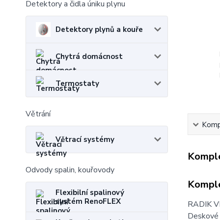
Detektory a čidla úniku plynu
Detektory plynů a kouře
Chytrá domácnost
Termostaty
Větrání
Kompl
Větrací systémy
Komple
Odvody spalin, kouřovody
Komple
Flexibilní spalinový
systém RenoFLEX
RADIK V
Deskové 