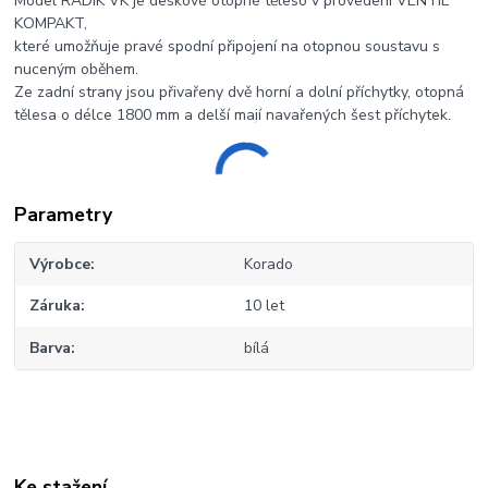
Model RADIK VK je deskové otopné těleso v provedení VENTIL
KOMPAKT,
které umožňuje pravé spodní připojení na otopnou soustavu s
nuceným oběhem.
Ze zadní strany jsou přivařeny dvě horní a dolní příchytky, otopná
tělesa o délce 1800 mm a delší mají navařených šest příchytek.
Parametry
Výrobce
Korado
Záruka
10 let
Barva
bílá
Ke stažení