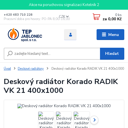
Akce na poruchovou signalizaci Kotelník 2
0
ks
+420 483 710 226
CZK
za
0,00 Kč
Pracovní doba pro hovory: PO-PA 8,00-16,00
Menu
Hledat
Úvod
Deskové radiátory
Deskový radiátor Korado RADIK VK 21 400x1000
Deskový radiátor Korado RADIK
VK 21 400x1000