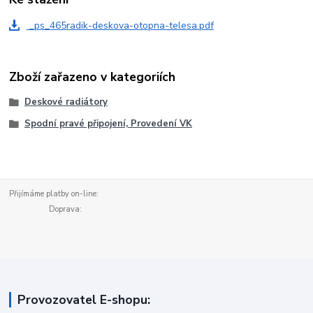
_ps_465radik-deskova-otopna-telesa.pdf
Zboží zařazeno v kategoriích
Deskové radiátory
Spodní pravé připojení, Provedení VK
Přijímáme platby on-line:
Doprava:
Provozovatel E-shopu: