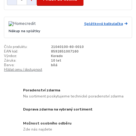
Splátková kalkulačka
Nákup na splátky
Číslo produktu:
21040100-60-0010
EAN kód:
8592651007160
Výrobce:
Korado
Záruka:
10 let
Barva:
bílá
Hlídat cenu / dostupnost
Poradenství zdarma
Na sortiment poskytujeme technické poradenství zdarma
Doprava zdarma na vybraný sortiment
Možnost osobního odběru
Zde nás najdete