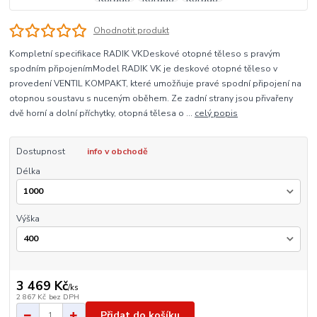
Ohodnotit produkt
Kompletní specifikace RADIK VKDeskové otopné těleso s pravým
spodním připojenímModel RADIK VK je deskové otopné těleso v
provedení VENTIL KOMPAKT, které umožňuje pravé spodní připojení na
otopnou soustavu s nuceným oběhem. Ze zadní strany jsou přivařeny
dvě horní a dolní příchytky, otopná tělesa o ...
celý popis
Dostupnost
info v obchodě
Délka
Výška
3 469 Kč
/
ks
2 867 Kč
bez DPH
Přidat do košíku