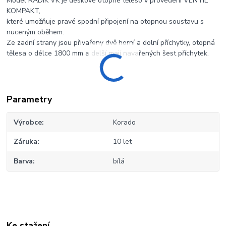
Model RADIK VK je deskové otopné těleso v provedení VENTIL
KOMPAKT,
které umožňuje pravé spodní připojení na otopnou soustavu s
nuceným oběhem.
Ze zadní strany jsou přivařeny dvě horní a dolní příchytky, otopná
tělesa o délce 1800 mm a delší mají navařených šest příchytek.
Parametry
Výrobce
Korado
Záruka
10 let
Barva
bílá
Ke stažení