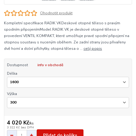
Ohodnotit produkt
Kompletní specifikace RADIK VKDeskové otopné těleso s pravým
spodním připojenímModel RADIK VK je deskové otopné těleso v
provedení VENTIL KOMPAKT, které umožňuje pravé spodní připojení na
otopnou soustavu s nuceným oběhem. Ze zadní strany jsou přivařeny
dvě horní a dolní příchytky, otopná tělesa o ...
celý popis
Dostupnost
info v obchodě
Délka
Výška
4 020 Kč
/
ks
3 322 Kč
bez DPH
Přidat do košíku