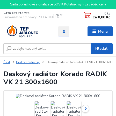
Sada poruchové signalizace SOVIK Kotelník, nyní zaváděcí cena
0
ks
+420 483 710 226
CZK
za
0,00 Kč
Pracovní doba pro hovory: PO-PA 8,00-16,00
Menu
Hledat
Úvod
Deskové radiátory
Deskový radiátor Korado RADIK VK 21 300x1600
Deskový radiátor Korado RADIK
VK 21 300x1600