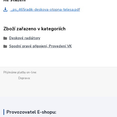
_ps_465radik-deskova-otopna-telesa.pdf
Zboží zařazeno v kategoriích
Deskové radiátory
Spodní pravé připojení, Provedení VK
Přijímáme platby on-line:
Doprava:
Provozovatel E-shopu: